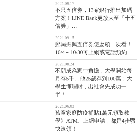
2021.09.17
不只五倍券，13家銀行推出加碼
方案！LINE Bank更放大至「十五
倍券」…
2021.09.15
郵局振興五倍券怎麼領一次看！
10/4～10/30可上網或電話預約
2021.08.24
不願成為家中負擔，大學開始每
月存5千…他25歲存到100萬：大
學生懂理財，出社會先成功一
半！
2021.06.03
孩童家庭防疫補貼1萬元領取教
學》ATM、上網申請，都是4步驟
快速領！