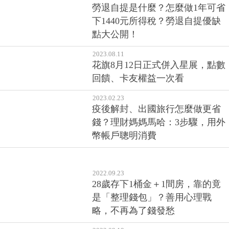
勞退自提是什麼？怎麼做1年可省
下1440元所得稅？勞退自提優缺
點大公開！
2023.08.11
花旗8月12日正式併入星展，點數
回饋、卡友權益一次看
2023.02.23
疫後解封、出國旅行怎麼做更省
錢？理財媽媽馬哈：3步驟，用外
幣帳戶聰明消費
2022.09.23
28歲存下1桶金＋1間房，靠的竟
是「整理錢包」？善用心理戰
略，不再為了錢發愁