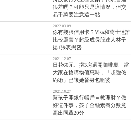
很差嗎？可能只是這情況，但交
易千萬要注意這一點
2022.03.09
你有幾張信用卡？Visa和萬士達誰
比較厲害？超級成長股達人林子
揚1張表揭密
2021.12.07
日花60元、攢3房還開咖啡廳！當
大家在搶購物優惠時，「超強儉
約術」已讓她晉身包租婆
2021.10.27
幫孩子開銀行帳戶＝教理財？做
好這件事，孩子金融素養分數竟
高出同輩20分