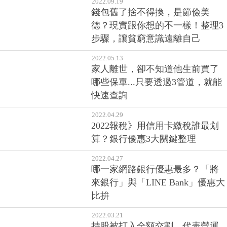
2022.09.19
錢包舊了捨不得換，是節儉美
德？現實跟你想的不一樣！整理3
步驟，讓貧窮意識遠離自己
2022.05.13
家人離世，卻不知道他生前買了
哪些保單...只要透過3管道，就能
快速查詢
2022.04.29
2022報稅》用信用卡繳稅誰最划
算？銀行優惠3大關鍵整理
2022.04.27
哪一家網路銀行優惠最多？「將
來銀行」與「LINE Bank」優惠大
比拚
2022.03.21
持股被打入全額交割，代表營運