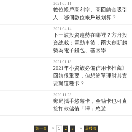
2021.05.11
數位帳戶高利率、高回饋金吸引
人，哪個數位帳戶最划算？
2021.04.14
下一波投資趨勢在哪裡？方舟投
資總裁：電動車後，兩大創新趨
勢為電子錢包、基因學
2021.01.18
2021年小資族必備信用卡推薦》
回饋很重要，但想簡單理財其實
要辦這種卡？
2020.11.23
郵局攜手悠遊卡，金融卡也可直
接扣款儲值「嗶」悠遊
«
»
第一頁
1
2
3
4
最後頁