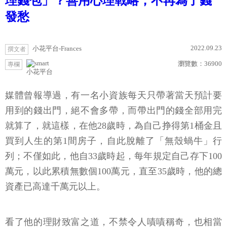
理錢包」？善用心理戰略，不再為了錢
發愁
2022.09.23
小花平台-Frances
撰文者
瀏覽數：
36900
專欄
小花平台
媒體曾報導過，有一名小資族每天只帶著當天預計要
用到的錢出門，絕不會多帶，而帶出門的錢全部用完
就算了，就這樣，在他28歲時，為自己挣得第1桶金且
買到人生的第1間房子，自此脫離了「無殼蝸牛」行
列；不僅如此，他自33歲時起，每年規定自己存下100
萬元，以此累積無數個100萬元，直至35歲時，他的總
資產已高達千萬元以上。
看了他的理財致富之道，不禁令人嘖嘖稱奇，也相當