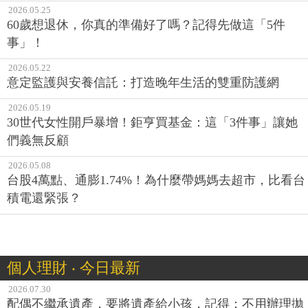
2026.05.25
60歲想退休，你真的準備好了嗎？記得先做這「5件
事」！
2026.05.22
意定監護與安養信託：打造晚年生活的雙重防護網
2026.05.19
30世代女性開戶暴增！鉅亨買基金：這「3件事」讓她
們義無反顧
2026.05.08
台股4萬點、通膨1.74%！為什麼帶媽媽去超市，比看台
積電還緊張？
個人理財 ‧ 今日最新
2026.07.30
配偶不繼承遺產，要將遺產給小孩，記得：不用辦理拋