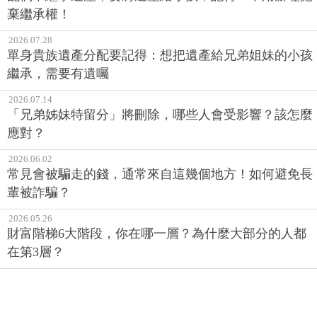
棄繼承權！
2026.07.28
單身貴族遺產分配要記得：想把遺產給兄弟姐妹的小孩
繼承，需要有遺囑
2026.07.14
「兄弟姊妹特留分」將刪除，哪些人會受影響？該怎麼
應對？
2026.06.02
常見會被騙走的錢，通常來自這幾個地方！如何避免長
輩被詐騙？
2026.05.26
財富階梯6大階段，你在哪一層？為什麼大部分的人都
在第3層？