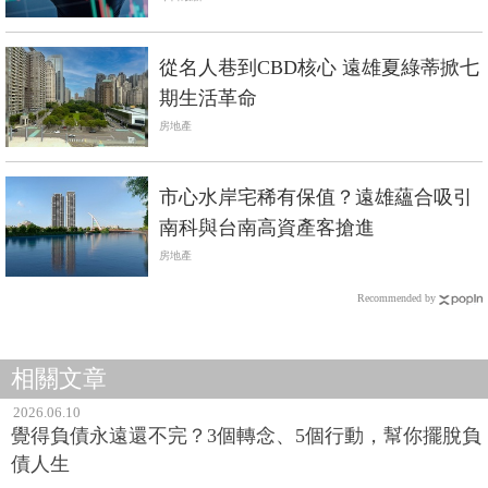
從名人巷到CBD核心 遠雄夏綠蒂掀七
期生活革命
房地產
市心水岸宅稀有保值？遠雄蘊合吸引
南科與台南高資產客搶進
房地產
Recommended by
相關文章
2026.06.10
覺得負債永遠還不完？3個轉念、5個行動，幫你擺脫負
債人生