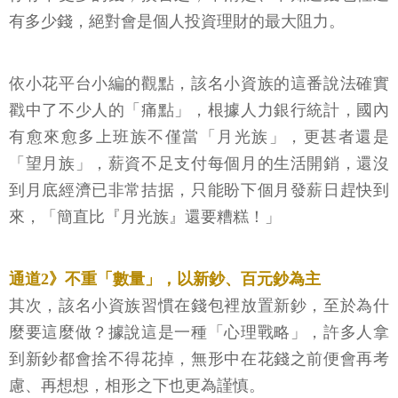
有多少錢，絕對會是個人投資理財的最大阻力。
依小花平台小編的觀點，該名小資族的這番說法確實
戳中了不少人的「痛點」，根據人力銀行統計，國內
有愈來愈多上班族不僅當「月光族」，更甚者還是
「望月族」，薪資不足支付每個月的生活開銷，還沒
到月底經濟已非常拮据，只能盼下個月發薪日趕快到
來，「簡直比『月光族』還要糟糕！」
通道2》不重「數量」，以新鈔、百元鈔為主
其次，該名小資族習慣在錢包裡放置新鈔，至於為什
麼要這麼做？據說這是一種「心理戰略」，許多人拿
到新鈔都會捨不得花掉，無形中在花錢之前便會再考
慮、再想想，相形之下也更為謹慎。