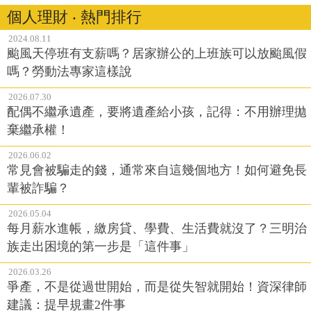
個人理財 ‧ 熱門排行
2024.08.11
颱風天停班有支薪嗎？居家辦公的上班族可以放颱風假
嗎？勞動法專家這樣說
2026.07.30
配偶不繼承遺產，要將遺產給小孩，記得：不用辦理拋
棄繼承權！
2026.06.02
常見會被騙走的錢，通常來自這幾個地方！如何避免長
輩被詐騙？
2026.05.04
每月薪水進帳，繳房貸、學費、生活費就沒了？三明治
族走出困境的第一步是「這件事」
2026.03.26
爭產，不是從過世開始，而是從失智就開始！資深律師
建議：提早規畫2件事