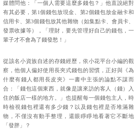
媒體問他：「一個人需要這麼多錢包？」他直說絕對
有其必要，第1個錢包放現金、第2個錢包放金融卡和
信用卡、第3個錢包放其他雜物（如集點卡、會員卡、
發票收據等），「理財，要先管理好自己的錢包，一
輩子才不會為了錢發愁！」
從該名小資族自述的存錢經歷，依小花平台小編的觀
察，他個人偏好使用長夾式錢包的習慣，正好與《為
什麼有錢人都用長皮夾》一書中主張的論點不謀而
合：「錢包這個東西，就像是讓來訪的客人（錢）入
住的飯店一樣的地方。」也提醒每一個錢包主人，時
時檢視錢包裡還有多少錢？以及錢包裡是否堆滿雜
物，不僅沒有動手整理，還眼睜睜地看著它不斷地
「發胖」？