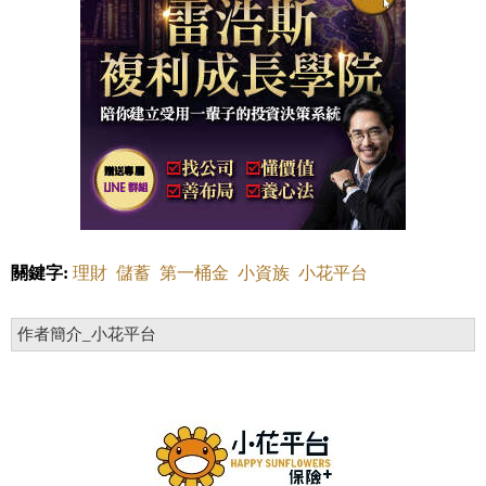
關鍵字:
理財
儲蓄
第一桶金
小資族
小花平台
作者簡介_小花平台