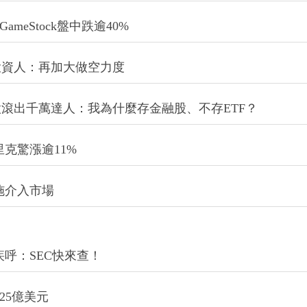
meStock盤中跌逾40%
投資人：再加大做空力度
滾出千萬達人：我為什麼存金融股、不存ETF？
克驚漲逾11%
施介入市場
呼：SEC快來查！
25億美元