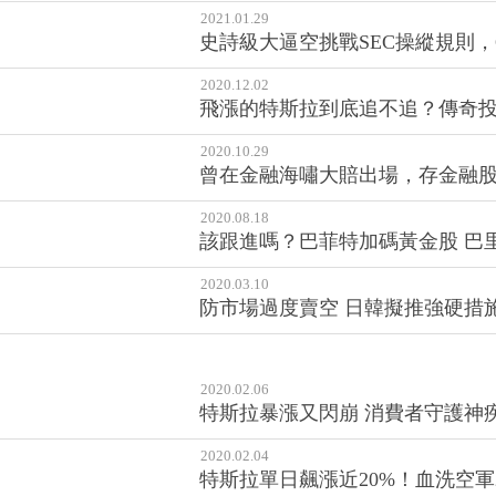
2021.01.29
史詩級大逼空挑戰SEC操縱規則，Ga
2020.12.02
飛漲的特斯拉到底追不追？傳奇
2020.10.29
曾在金融海嘯大賠出場，存金融股
2020.08.18
該跟進嗎？巴菲特加碼黃金股 巴里
2020.03.10
防市場過度賣空 日韓擬推強硬措
2020.02.06
特斯拉暴漲又閃崩 消費者守護神疾
2020.02.04
特斯拉單日飆漲近20%！血洗空軍