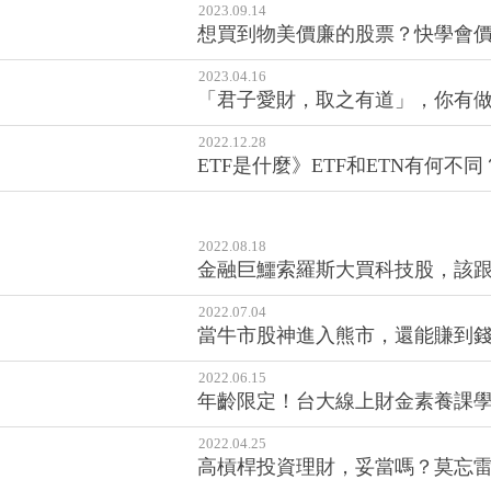
2023.09.14
想買到物美價廉的股票？快學會價
2023.04.16
「君子愛財，取之有道」，你有
2022.12.28
ETF是什麼》ETF和ETN有何不
2022.08.18
金融巨鱷索羅斯大買科技股，該跟
2022.07.04
當牛市股神進入熊市，還能賺到
2022.06.15
年齡限定！台大線上財金素養課
2022.04.25
高槓桿投資理財，妥當嗎？莫忘