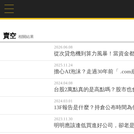
賣空
相關結果
2026.06.08
從次貸危機到算力風暴！當資金都在為
2025.11.24
擔心AI泡沫？走過30年前「 .c
2024.04.08
台股2萬點真的是高點嗎？股市也
2024.03.01
13F報告是什麼？持倉公布時間
2023.11.30
明明應該逢低買進好公司，卻老