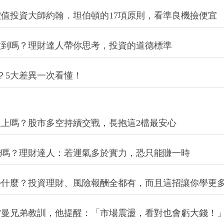
值投資大師約翰．坦伯頓的17項原則，看準良機撿便宜
做到嗎？理財達人帶你思考，投資的道德標準
同？5大差異一次看懂！
上嗎？股市多空持續交戰，長抱這2檔最安心
錢嗎？理財達人：若運氣多於實力，恐只能賺一時
學什麼？投資理財、風險報酬全都有，而且這招讓你學更
雷曼兄弟教訓，他提醒：「市場震盪，看對也會虧大錢！