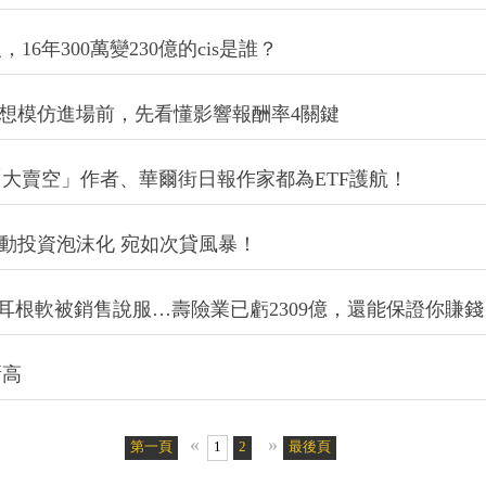
6年300萬變230億的cis是誰？
」想模仿進場前，先看懂影響報酬率4關鍵
大賣空」作者、華爾街日報作家都為ETF護航！
被動投資泡沫化 宛如次貸風暴！
耳根軟被銷售說服…壽險業已虧2309億，還能保證你賺錢
新高
«
»
第一頁
1
2
最後頁