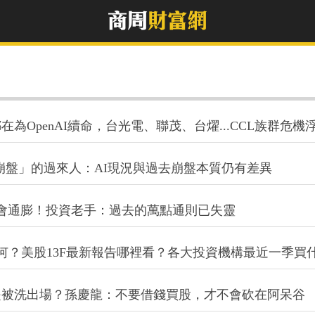
OpenAI續命，台光電、聯茂、台燿...CCL族群危機
om崩盤」的過來人：AI現況與過去崩盤本質仍有差異
會通膨！投資老手：過去的萬點通則已失靈
為何？美股13F最新報告哪裡看？各大投資機構最近一季買
是被洗出場？孫慶龍：不要借錢買股，才不會砍在阿呆谷