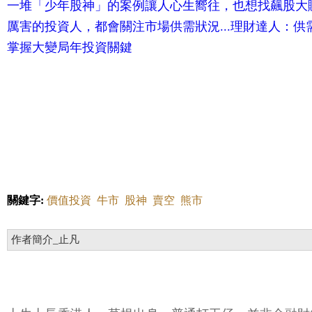
一堆「少年股神」的案例讓人心生嚮往，也想找飆股大
厲害的投資人，都會關注市場供需狀況...理財達人：
掌握大變局年投資關鍵
關鍵字:
價值投資
牛市
股神
賣空
熊市
作者簡介_止凡