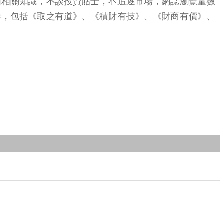
由相關知識，不談投資貼士，不追逐市場，網誌瀏覽量數
作，包括《取之有道》、《積財有技》、《財商有價》、