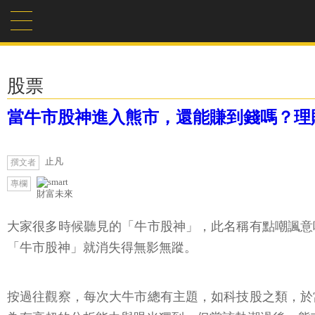
股票
當牛市股神進入熊市，還能賺到錢嗎？理
止凡
撰文者
專欄
財富未來
大家很多時候聽見的「牛市股神」，此名稱有點嘲諷意
「牛市股神」就消失得無影無蹤。
按過往觀察，每次大牛市總有主題，如科技股之類，於