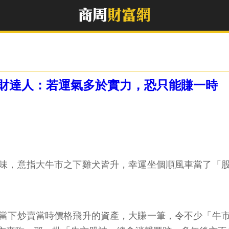
財達人：若運氣多於實力，恐只能賺一時
味，意指大牛市之下雞犬皆升，幸運坐個順風車當了「
當下炒賣當時價格飛升的資產，大賺一筆，令不少「牛