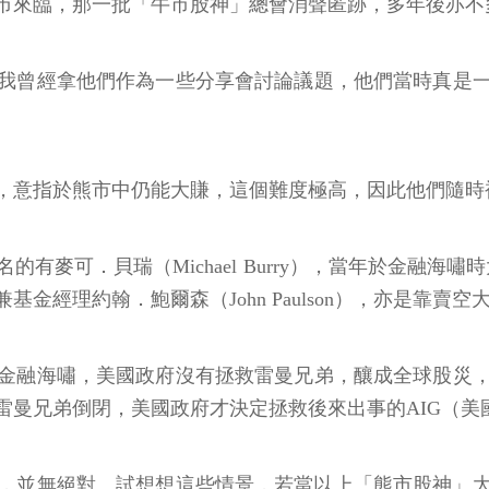
市來臨，那一批「牛市股神」總會消聲匿跡，多年後亦不
我曾經拿他們作為一些分享會討論議題，他們當時真是
，意指於熊市中仍能大賺，這個難度極高，因此他們隨時
可．貝瑞（Michael Burry），當年於金融海嘯時大手
經理約翰．鮑爾森（John Paulson），亦是靠賣空
金融海嘯，美國政府沒有拯救雷曼兄弟，釀成全球股災
雷曼兄弟倒閉，美國政府才決定拯救後來出事的AIG（美
，並無絕對。試想想這些情景，若當以上「熊市股神」大