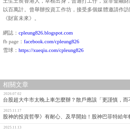
土生土長香港人，草根出身，普通打工仔，並非金融財
以百萬計。曾舉辦投資工作坊，接受多個媒體邀請作訪
《財富未來》。
網誌：
cpleung826.blogspot.com
fb page：
facebook.com/cpleung826
雪球：
https://xueqiu.com/cpleung826
相關文章
2026.07.02
台股超大牛市太晚上車怎麼辦？散戶應該「更謹慎，而
2025.11.17
股神的投資哲學》有耐心、及早開始！股神巴菲特給年
2025.11.13