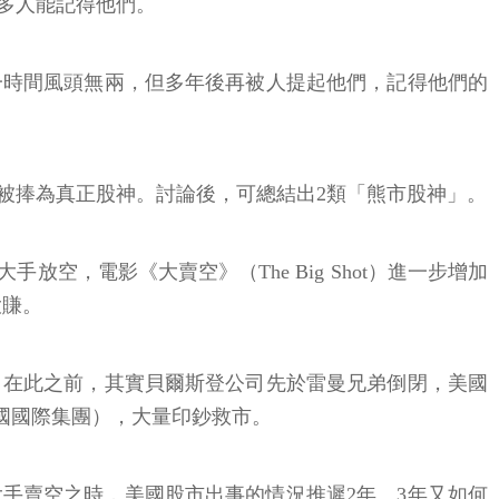
多人能記得他們。
一時間風頭無兩，但多年後再被人提起他們，記得他們的
被捧為真正股神。討論後，可總結出2類「熊市股神」。
放空，電影《大賣空》（The Big Shot）進一步增加
大賺。
，在此之前，其實貝爾斯登公司先於雷曼兄弟倒閉，美國
國國際集團），大量印鈔救市。
手賣空之時，美國股市出事的情況推遲2年、3年又如何