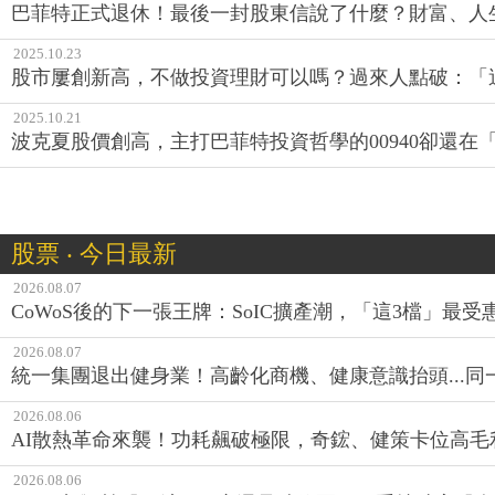
巴菲特正式退休！最後一封股東信說了什麼？財富、人生.
2025.10.23
股市屢創新高，不做投資理財可以嗎？過來人點破：「
2025.10.21
波克夏股價創高，主打巴菲特投資哲學的00940卻還在
股票 ‧ 今日最新
2026.08.07
CoWoS後的下一張王牌：SoIC擴產潮，「這3檔」最受
2026.08.07
統一集團退出健身業！高齡化商機、健康意識抬頭...
2026.08.06
AI散熱革命來襲！功耗飆破極限，奇鋐、健策卡位高毛
2026.08.06