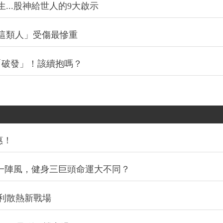
..股神給世人的9大啟示
這類人」受傷最慘重
「破發」！該續抱嗎？
惠！
同一陣風，健身三巨頭命運大不同？
利散熱新戰場