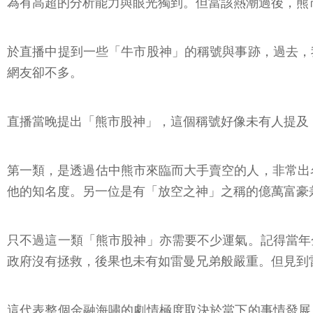
為有高超的分析能力與眼光獨到。但當該熱潮過後，熊
於直播中提到一些「牛市股神」的稱號與事跡，過去，
網友卻不多。
直播當晚提出「熊市股神」，這個稱號好像未有人提及
第一類，是透過估中熊市來臨而大手賣空的人，非常出名的有麥
他的知名度。另一位是有「放空之神」之稱的億萬富豪兼基金
只不過這一類「熊市股神」亦需要不少運氣。記得當年
政府沒有拯救，後果也未有如雷曼兄弟般嚴重。但見到
這代表整個金融海嘯的劇情極度取決於當下的事情發展