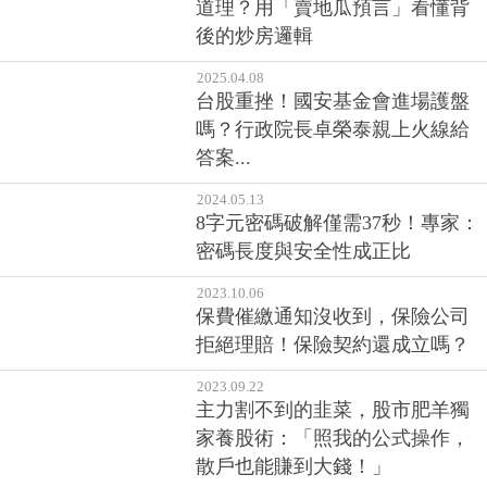
道理？用「賣地瓜預言」看懂背
後的炒房邏輯
2025.04.08
台股重挫！國安基金會進場護盤
嗎？行政院長卓榮泰親上火線給
答案...
2024.05.13
8字元密碼破解僅需37秒！專家：
密碼長度與安全性成正比
2023.10.06
保費催繳通知沒收到，保險公司
拒絕理賠！保險契約還成立嗎？
2023.09.22
主力割不到的韭菜，股市肥羊獨
家養股術：「照我的公式操作，
散戶也能賺到大錢！」