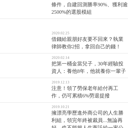
條件，自建回測勝率90%、獲利逾
2500%的選股模組
2020.02.25
借錢給親朋好友要不回來？執業
律師教你2招，拿回自己的錢！
2020.02.14
把第一桶金當兒子，30年經驗投
資人：養他8年，他就養你一輩子
2019.12.13
注意！領了勞保老年給付再工
作，仍可累積6%勞退提撥
2019.10.21
擁漂亮學歷進外商公司的人生勝
利組，領完年終被裁員...無論再
好，也不能把人生寄託給一家公