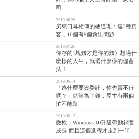
司
2019.08.28
房東口耳相傳的硬道理：這3種房
客，10個有9個會出問題
2019.07.26
你存的1塊錢才是你的錢》想過什
麼樣的人生，就選什麼樣的儲蓄
法！
2019.06.14
「為什麼要簽委託，你先賣不行
嗎？」就算為了錢，屋主有兩個
忙不能幫
2019.05.15
微軟：Windows 10升級帶動銷售
成長 而且這個進程才走到一半