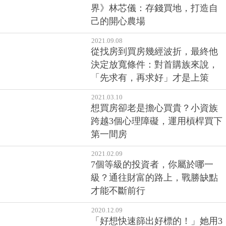
界》林芯儀：存錢買地，打造自
己的開心農場
2021.09.08
從找房到買房幾經波折，最終他
決定放寬條件：對首購族來說，
「先求有，再求好」才是上策
2021.03.10
想買房卻老是擔心買貴？小資族
跨越3個心理障礙，運用槓桿買下
第一間房
2021.02.09
7個等級的投資者，你屬於哪一
級？通往財富的路上，戰勝缺點
才能不斷前行
2020.12.09
「好想快速篩出好標的！」她用3