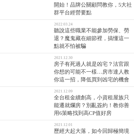
開始！品牌公關顧問教你，5大社
群平台經營要點
2022.03.24
聽說這些職業不能參加勞保、勞
退？魔鬼藏在細節裡，搞懂這一
點就不怕被騙
2021.12.30
房子有死過人就是凶宅？法官跟
你想的可能不一樣…房市達人教
你這一招，降低買到凶宅的機會
2021.12.09
全台租金續創高，小資租屋族只
能遷就爛房？別亂簽約！教你善
用6策略找到高CP值好房
2021.12.01
歷經大起大落，如今回歸極簡境