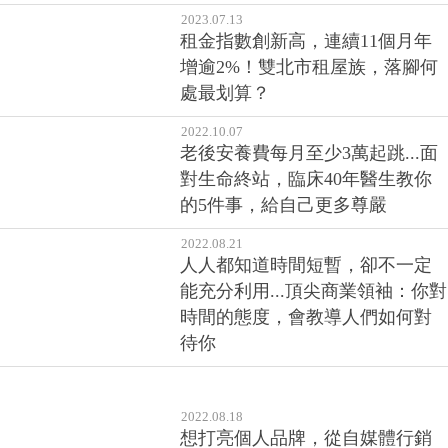
2023.07.13
租金指數創新高，連續11個月年
增逾2%！雙北市租屋族，落腳何
處最划算？
2022.10.07
老後安養費每月至少3萬起跳...面
對生命終站，臨床40年醫生教你
的5件事，給自己更多尊嚴
2022.08.21
人人都知道時間短暫，卻不一定
能充分利用...頂尖商業領袖：你對
時間的態度，會教導人們如何對
待你
2022.08.18
想打亮個人品牌，從自媒體行銷