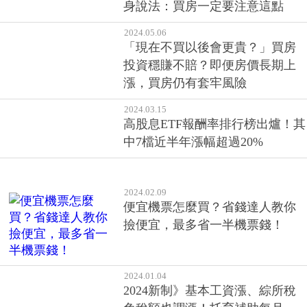
身說法：買房一定要注意這點
2024.05.06
「現在不買以後會更貴？」買房
投資穩賺不賠？即便房價長期上
漲，買房仍有套牢風險
2024.03.15
高股息ETF報酬率排行榜出爐！其
中7檔近半年漲幅超過20%
2024.02.09
便宜機票怎麼買？省錢達人教你
撿便宜，最多省一半機票錢！
2024.01.04
2024新制》基本工資漲、綜所稅
免稅額也調漲！托育補助每月
7000元，18項新制懶人包！