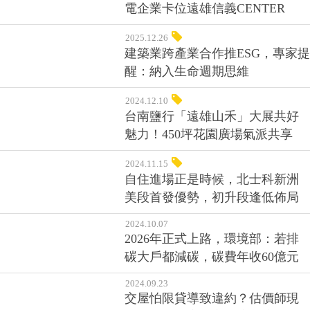
電企業卡位遠雄信義CENTER
2025.12.26
建築業跨產業合作推ESG，專家提
醒：納入生命週期思維
2024.12.10
台南鹽行「遠雄山禾」大展共好
魅力！450坪花園廣場氣派共享
2024.11.15
自住進場正是時候，北士科新洲
美段首發優勢，初升段逢低佈局
2024.10.07
2026年正式上路，環境部：若排
碳大戶都減碳，碳費年收60億元
2024.09.23
交屋怕限貸導致違約？估價師現