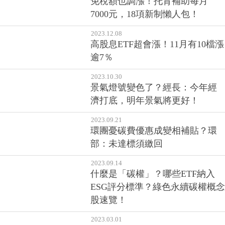
2023.12.08
高股息ETF超會漲！11月有10檔漲
逾7％
2023.10.30
景氣燈號變色了？經長：今年經
濟打底，明年景氣將更好！
2023.09.21
環團憂碳費優惠成變相補貼？環
部：未達標須繳回
2023.09.14
什麼是「碳權」？哪些ETF納入
ESG評分標準？綠色永續碳權概念
股速覽！
2023.03.01
00923是低碳版的0050？可以投資