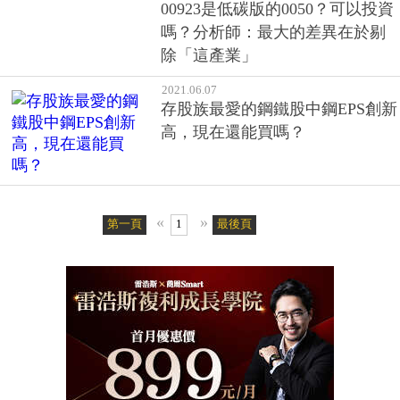
嗎？分析師：最大的差異在於剔
除「這產業」
2021.06.07
存股族最愛的鋼鐵股中鋼EPS創新
高，現在還能買嗎？
«
»
第一頁
1
最後頁
客戶服務專線：02-2510-8888傳真：02-2503-6989