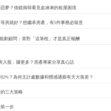
場惡夢？借鏡南韓看見血淋淋的租屋困境
等房就好？想繼承房產，有5件事務必留意
財規劃顧問：算對「這筆稅」才是真正報酬
房入股」賺更多？房產專家分享真心話
到2%？為何主計處數據和體感通膨有天大落差？
全的三大策略
的第一步