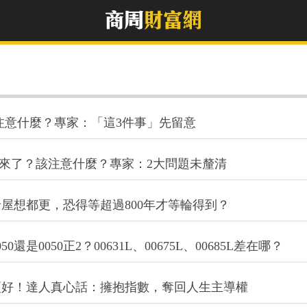
要注意什麼？專家：「這3件事」先留意
多來了？該注意什麼？專家：2大問題未釐清
屋想都更，恐得等超過800年才等輪得到？
還是0050正2？00631L、00675L、00685L差在哪？
更好！達人真心話：擁抱指數，奪回人生主導權