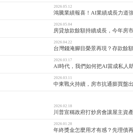
2026.05.12
鴻騰業績報喜！AI業績成長力道強
2026.05.04
房貸放款餘額持續成長，今年房
2026.04.22
台灣錢淹腳目榮景再現？存款餘額
2026.03.17
AI時代，我們如何把AI當成私人
2026.03.11
中東戰火持續，房市抗通膨買盤出
2026.02.18
川普宣稱政府打炒房會讓屋主資產
2026.01.28
年終獎金怎麼用才有感？先理債