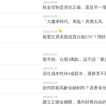
2026.06.09
租金管制是居住正義，還是另一
2026.06.05
「大繼承時代」來臨！房價太高、
2026.05.29
複委託買美股或買台版ETF？理
2026.05.25
股市熱、台股4萬點，該不該「棄
2026.05.21
居住成本吃掉4成薪水，通膨竟不
2026.05.20
如何防範高齡金融剝削？資產保
2026.05.19
建立正確金錢觀，邁向財務自由