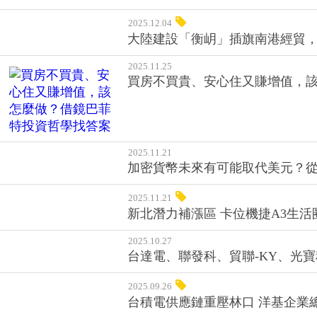
2025.12.04
大陸建設「衡岄」插旗南港經貿
2025.11.25
買房不買貴、安心住又賺增值，
2025.11.21
加密貨幣未來有可能取代美元？
2025.11.21
新北潛力補漲區 卡位機捷A3生活
2025.10.27
台達電、聯發科、貿聯-KY、光寶
2025.09.26
台積電供應鏈重壓林口 洋基企業