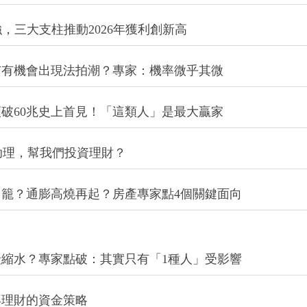
，三大支柱推動2026年獲利創新高
市有機會出現法拍潮？專家：機率微乎其微
破60兆史上首見！「這類人」是最大贏家
助理，幫我們投資理財？
籠？通膨高燒再起？房產專家點4個關鍵面向
縮水？專家點破：其實只有「1種人」受影響
再理財的資金策略