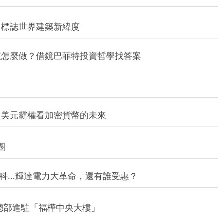
，標誌世界建築新緯度
該怎麼做？借鏡巴菲特投資哲學找答案
從美元霸權看加密貨幣的未來
圈
科...輝達電力大革命，還有誰受惠？
總部進駐「福樺中央大樓」
«
»
第一頁
1
2
3
4
5
最後頁
6
7
8
9
10
11