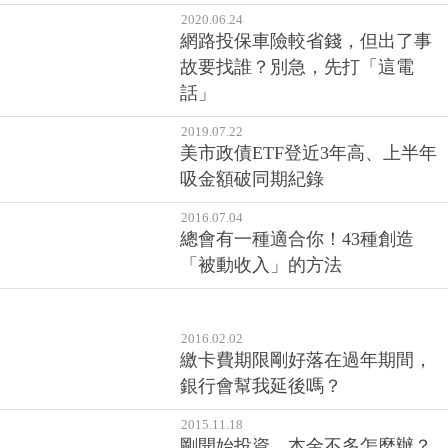
2020.06.24
網路投保車險較省錢，但出了事
故要找誰？別急，先打「這電
話」
2019.07.22
美市政債ETF登近3年高、上半年
吸金額破同期紀錄
2016.07.04
總會有一種適合你！43種創造
「被動收入」的方法
2016.02.02
繳卡費期限剛好落在過年期間，
銀行會幫我延後嗎？
2015.11.18
剛開始投資，本金不多怎麼辦？