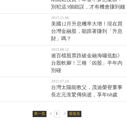
別犯這3個錯誤，才有機會賺到錢
2015.11.06
美國12月升息機率大增！現在買
台灣金融股，能跟著賺到「升息
財」嗎？
2015.08.12
逾百檔股票跌破金融海嘯低點》
台股軟腳！三種「凶股」半年內
別碰
2015.07.24
台灣太陽能教父，茂迪榮譽董事
長左元淮驚傳病逝，享年68歲
«
»
第一頁
1
最後頁