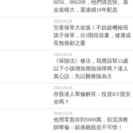
0056、006208，他們填息快、基
金規模大，還連續10年配息
2022.03.28
兒童保單大改版！不妨趁機檢視
孩子保單，分3階段規畫，健康成
長無後顧之憂
2022.03.14
《保險法》修法，我應該幫15歲
以下小孩增加壽險保障嗎？達人
真心話：先以醫療險為主
2021.03.26
存股達人華倫解答：投資KY股安
全嗎？
2020.12.24
他用零股存到5000萬，前流浪教
師華倫：錯過飆股並不可惜！