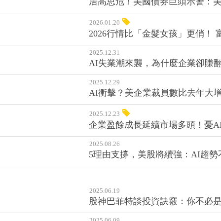
居高思危！美國債券巨頭示警：美
2026.01.20
2026行情比「金髮女孩」更俏！
2025.12.31
AI失業潮來襲，為什麼企業卻賺
2025.12.29
AI衝擊？美企業裁員數比去年大
2025.12.23
企業盈餘成長延續市場多頭！憂A
2025.08.26
5理由支撐，美股將續強：AI趨
2025.06.19
股神巴菲特談投資訣竅：你不必
2025.06.09