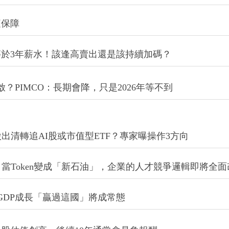
庭保障
於3年薪水！該逢高賣出還是該持續加碼？
？PIMCO：長期會降，只是2026年等不到
出清轉追AI股或市值型ETF？專家曝操作3方向
場觀察》當Token變成「新石油」，企業的人才競爭邏輯即將全
GDP成長「贏過這國」將成常態