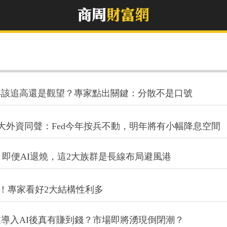
半年該追高還是觀望？專家點出關鍵：分散不是口號
2大外資同聲：Fed今年按兵不動，明年將有小幅降息空間
兆？即便AI退燒，這2大族群是長線布局避風港
經濟！專家看好2大結構性利多
導入AI後真有賺到錢？市場即將湧現倒閉潮？