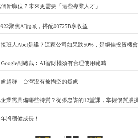
0萬個新職位？未來更需要「這些專業人才」
22聚焦AI龍頭，搭配00725B享收益
的接班人Abel是誰？這家公司如果跌50%，是絕佳投資機會
oogle副總裁：AI智財權須有合理使用範疇
？盧超群：台灣沒有被掏空的疑慮
企業需具備哪些特質？從張忠謀的12堂課，掌握優質股
今年將穩健成長！