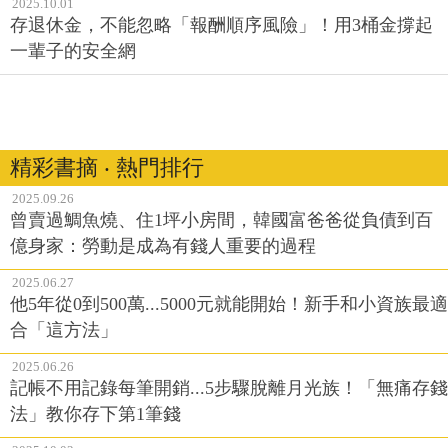
2025.10.01
存退休金，不能忽略「報酬順序風險」！用3桶金撐起
一輩子的安全網
精彩書摘 ‧ 熱門排行
2025.09.26
曾賣過鯛魚燒、住1坪小房間，韓國富爸爸從負債到百
億身家：勞動是成為有錢人重要的過程
2025.06.27
他5年從0到500萬...5000元就能開始！新手和小資族最適
合「這方法」
2025.06.26
記帳不用記錄每筆開銷...5步驟脫離月光族！「無痛存錢
法」教你存下第1筆錢