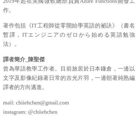
2019年起在美國微軟總部負責Azure Functions開發工
作。
著作包括《IT工程師從零開始學英語的祕訣》（書名
暫譯，ITエンジニアのゼロから始める英語勉強
法）。
譯者簡介_陳聖傑
曾為華語教學工作者。目前旅居於日本鎌倉，一邊以
文字及影像紀錄著日常的吉光片羽，一邊朝著純熟編
譯者的方向邁進。
mail: chiiehchen@gmail.com
instagram: @chiiehchen