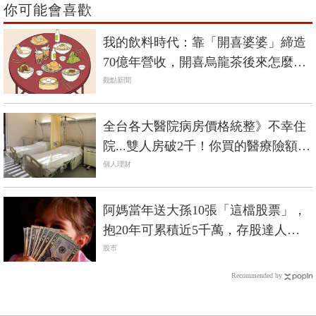
你可能會喜歡
我的飲料時代：靠「開喜婆婆」締造
70億年營收，開喜烏龍茶後來怎麼
了？
觀點新聞
全台各大醫院病房價格統整》不幸住
院...雙人房破2千！你買的醫療險額度
夠賠嗎？
個人理財
阿媽當年送大孫10張「這檔股票」，
抱20年可累積近5千萬，存股達人含
恨：好股票千萬賣不得！
股市
Recommended by