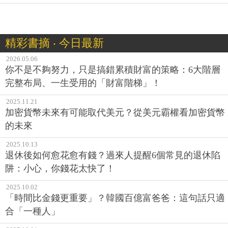
精彩書摘 ‧ 今日最新
2026.05.06
你不是不夠努力，只是搞錯累積財富的策略：6大階層
完整布局、一生受用的「財富階梯」！
2025.11.21
加密貨幣未來有可能取代美元？從美元霸權看加密貨幣
的未來
2025.10.13
退休後如何愈花愈有錢？過來人提醒6個常見的退休陷
阱：小心，你錢花太快了！
2025.10.02
「時間比金錢更重要」？韓國百億富爸爸：這句話只適
合「一種人」