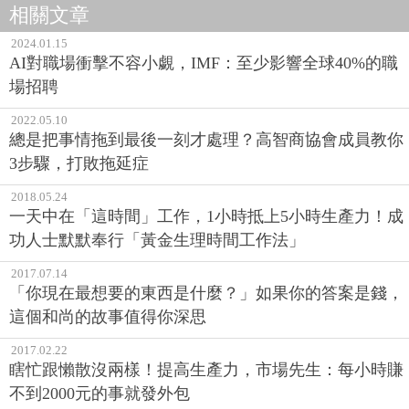
相關文章
2024.01.15
AI對職場衝擊不容小覷，IMF：至少影響全球40%的職
場招聘
2022.05.10
總是把事情拖到最後一刻才處理？高智商協會成員教你
3步驟，打敗拖延症
2018.05.24
一天中在「這時間」工作，1小時抵上5小時生產力！成
功人士默默奉行「黃金生理時間工作法」
2017.07.14
「你現在最想要的東西是什麼？」如果你的答案是錢，
這個和尚的故事值得你深思
2017.02.22
瞎忙跟懶散沒兩樣！提高生產力，市場先生：每小時賺
不到2000元的事就發外包