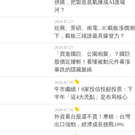
併購，把製造底氣煉成AI護城
河？
2026.07.27
欣興、景碩、南電...IC載板漲價潮
下，載板三雄誰最具爆發力？
2026.07.27
「買進國巨、公園相聚」？國巨
股價近腰斬！看懂被動元件暴漲
暴跌的隱藏脈絡
2026.07.16
牛市繼續！8家投信投顧投票：下
半年「這4大亮點」是布局核心
2026.07.16
外資看台股還不貴！摩根：台灣
出口強勁，經濟成長挑戰10%