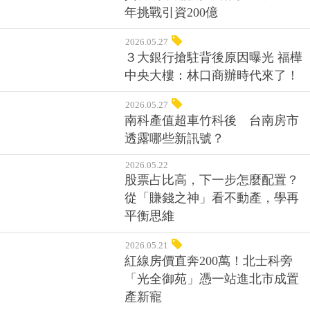
金額年增逾14%，支付場景趨於生
活化
2026.05.27
助新創乘勝追擊！經濟部推4大投
資新制，翻倍拉高配投比、2030
年挑戰引資200億
2026.05.27
３大銀行搶駐背後原因曝光 福樺
中央大樓：林口商辦時代來了！
2026.05.27
南科產值超車竹科後 台南房市
透露哪些新訊號？
2026.05.22
股票占比高，下一步怎麼配置？
從「賺錢之神」看不動產，學再