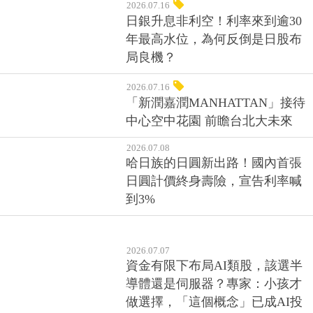
2026.07.16
日銀升息非利空！利率來到逾30
年最高水位，為何反倒是日股布
局良機？
2026.07.16
「新潤嘉潤MANHATTAN」接待
中心空中花園 前瞻台北大未來
2026.07.08
哈日族的日圓新出路！國內首張
日圓計價終身壽險，宣告利率喊
到3%
2026.07.07
資金有限下布局AI類股，該選半
導體還是伺服器？專家：小孩才