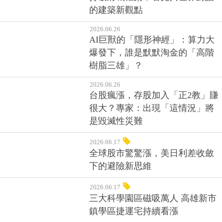
始於台南-城市切片：成大建築展
打破府城框架，看見與世界對話
的建築新觀點
2026.06.26
AI巨獸的「隱形神經」：算力大
爆發下，誰是默默淘金的「高階
樹脂三雄」？
2026.06.26
台股瘋漲，存股加入「正2教」賺
很大？專家：出現「這情況」將
是毀滅性災難
2026.06.17
全球股市驚驚漲，美日利差收斂
下的避險新思維