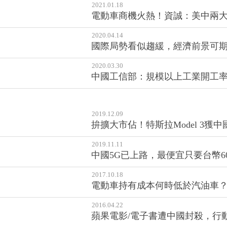
台積擴南京廠引中台緊張，韓媒
2021.03.11
訂單回流，訂單能見度已到10月
2021.01.18
電動車商機火熱！資誠：美中兩大
2020.04.14
國際局勢看似趨緩，經濟前景可期
2020.03.30
中國工信部：規模以上工業開工率約
2019.12.09
拚擴大市佔！特斯拉Model 3獲
2019.11.11
中國5G已上路，最便宜只要台幣