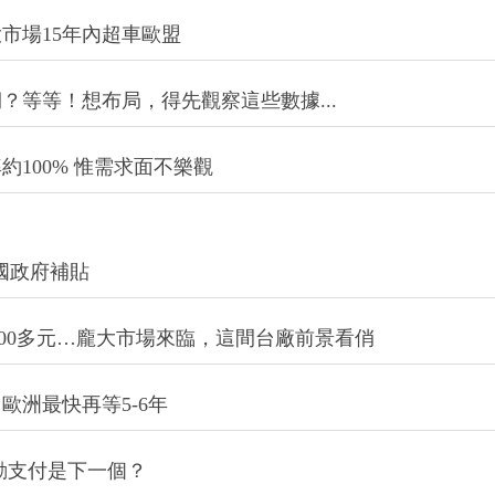
：三星恐遇類似問題
！紡織龍頭儒鴻全年營收年增挑戰雙位數，有望創歷史高
市場15年內超車歐盟
？等等！想布局，得先觀察這些數據...
100% 惟需求面不樂觀
中國政府補貼
600多元…龐大市場來臨，這間台廠前景看俏