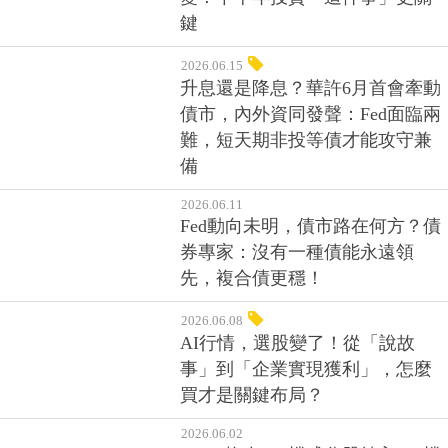
Fed鷹森森，降息資金行情已生
變！下半年投資「這件事」更關
鍵
2026.06.15
升息還是降息？華許6月首會牽動
債市，內外資同發聲：Fed面臨兩
難，短天期非投等債才能攻守兼
備
2026.06.11
Fed動向未明，債市路在何方？債
券專家：沒有一種債能永遠領
先，複合債更穩！
2026.06.08
AI行情，選股變了！從「說故
事」到「企業實現獲利」，怎麼
買才是關鍵布局？