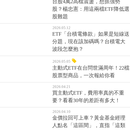
大主軸」
2026.05.14
台股4萬2高檔震盪，想抓強勢
股？楊忠憲：用這兩檔ETF降低選
股難題
2026.05.12
ETF「台積電條款」如果是短線送
分題，現在該加碼嗎？台積電大
波段怎麼抱？
2026.05.05
主動式ETF在台問世滿周年！22檔
股票型商品，一次報給你看
2026.04.21
買主動式ETF，費用率真的不重
要？看看30年的差距有多大！