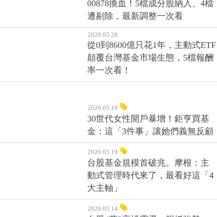
2026.06.02
00878換血！5檔成分股納入、4檔
遭剔除，最新調整一次看
2026.05.28
從0到8600億只花1年，主動式ETF
顛覆台灣基金市場生態，5檔報酬
率一次看！
2026.05.19
30世代女性開戶暴增！鉅亨買基
金：這「3件事」讓她們義無反顧
2026.05.19
台股基金規模首破兆。摩根：主
動式管理時代來了，最看好這「4