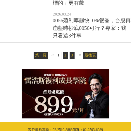
2026.04.10
金價拉回可上車？黃金基金經理
人點名「這區間」，直指「這類
標的」更有戲
2026.03.24
0056殖利率飆快10%很香，台股再
崩盤時抄底0056可行？專家：我
只看這3件事
«
»
第一頁
1
2
3
4
5
最後頁
6
7
8
9
10
11