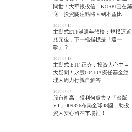
問世！大華銀投信：KOSPI已在築
底，投資關注點將回到本益比
2026.07.15
主動式ETF滿週年體檢：規模逼近
兆元後，下一檔指標是「這一
款」？
2026.07.13
主動式 ETF 正夯，投資人心中 4
大疑問！永豐00410A擬任基金經
理人周力行親自解答
2026.07.07
股市衝高，獲利何處去？「台版
VT」009826布局全球48國，助投
資人安心留在市場裡！