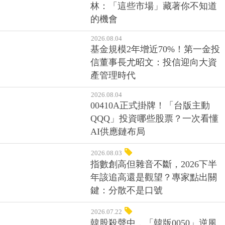
林：「這些市場」藏著你不知道
的機會
2026.08.04
基金規模2年增近70%！第一金投
信董事長尤昭文：投信迎向大資
產管理時代
2026.08.04
00410A正式掛牌！「台版主動
QQQ」投資哪些股票？一次看懂
AI供應鏈布局
2026.08.03
指數創高但雜音不斷，2026下半
年該追高還是觀望？專家點出關
鍵：分散不是口號
2026.07.22
韓股殺聲中，「韓版0050」逆風