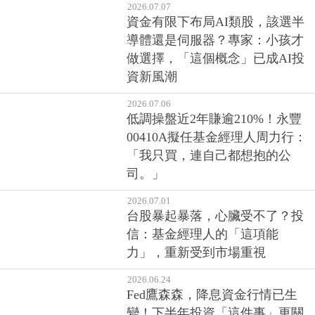
2026.07.07
資金有限下布局AI類股，該選半
導體還是伺服器？專家：小孩才
做選擇，「這個概念」已成AI投
資新風潮
2026.07.06
低調操盤近2年賺逾210%！永豐
00410A擬任基金經理人周力行：
「我只買，連自己都想抱的公
司。」
2026.07.01
台股暴起暴落，心臟受不了？投
信：基金經理人的「這項能
力」，重新受到市場重視
2026.06.24