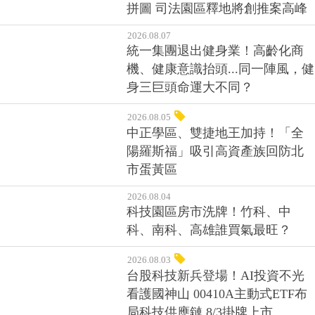
拼圖 司法園區釋地將創推案高峰
2026.08.07
統一集團退出健身業！高齡化商
機、健康意識抬頭...同一陣風，健
身三巨頭命運大不同？
2026.08.05
中正學區、雙捷地王加持！「全
陽羅斯福」吸引高資產族回防北
市蛋黃區
2026.08.04
科技園區房市洗牌！竹科、中
科、南科、高雄誰買氣最旺？
2026.08.03
台股科技新兵登場！AI投資不光
看護國神山 00410A主動式ETF布
局科技供應鏈 8/3掛牌上市