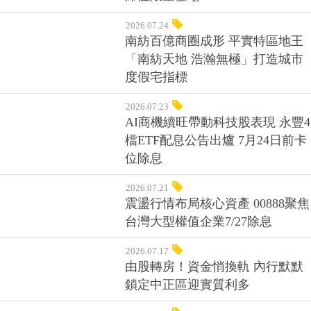
2026.07.24
南紡百億商圈成形 平實特區地王
「南紡天地 浩瀚無極」打造城市
度假宅指標
2026.07.23
AI商機續旺帶動科技股表現 永豐4
檔ETF配息公告出爐 7月24日前卡
位除息
2026.07.21
震盪行情布局核心資產 00888聚焦
台灣大型權值企業7/27除息
2026.07.17
由股轉房！資金悄換軌 內行默默
鎖定中正區迎實質利多