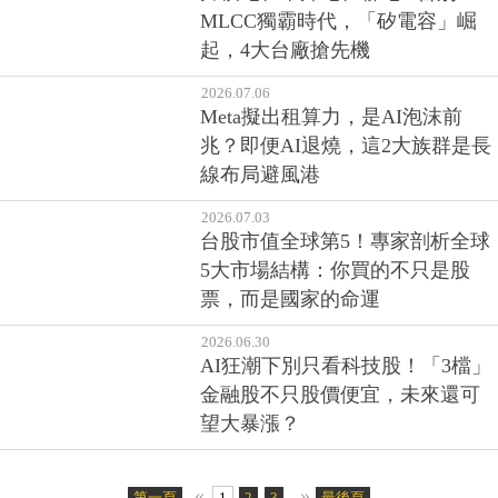
2026.07.06
力積電、華邦電、聯電...告別
MLCC獨霸時代，「矽電容」崛
起，4大台廠搶先機
2026.07.06
Meta擬出租算力，是AI泡沫前
兆？即便AI退燒，這2大族群是長
線布局避風港
2026.07.03
台股市值全球第5！專家剖析全球
5大市場結構：你買的不只是股
票，而是國家的命運
2026.06.30
AI狂潮下別只看科技股！「3檔」
金融股不只股價便宜，未來還可
望大暴漲？