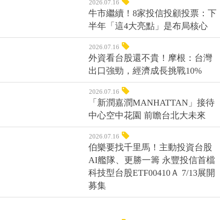
2026.07.16
牛市繼續！8家投信投顧投票：下
半年「這4大亮點」是布局核心
2026.07.16
外資看台股還不貴！摩根：台灣
出口強勁，經濟成長挑戰10%
2026.07.16
「新潤嘉潤MANHATTAN」接待
中心空中花園 前瞻台北大未來
2026.07.16
伯樂要找千里馬！主動投資台股
AI艦隊、更勝一籌 永豐投信首檔
科技型台股ETF00410Ａ 7/13展開
募集