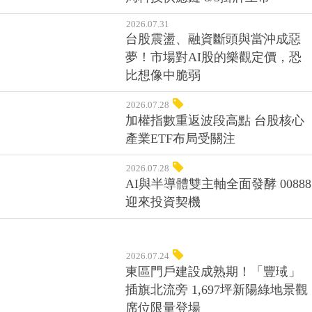
2026.07.31
台股震盪、融資斷頭與當沖成惡
夢！市場對AI股的樂觀定價，恐
比想像中脆弱
2026.07.28
加權指數重返波段高點 台股核心
產業ETF布局受關注
2026.07.28
AI與半導體雙主軸全面發酵 00888
迎來投資契機
2026.07.24
東區門戶建設成熟期！「豐琙」
插旗北流旁 1,697坪新陽綠地景觀
席位限量登場