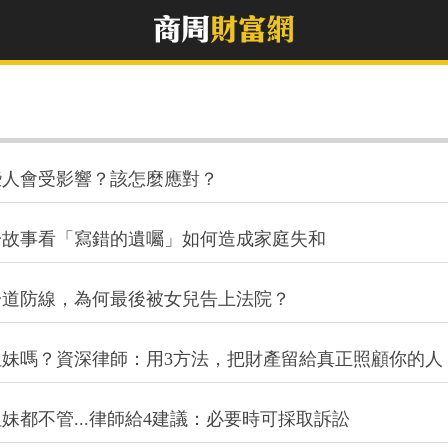
些人會受影響？該怎麼應對？
一故事看「寫錯的遺囑」如何造成家庭失和
一道防線，為何最後被女兒告上法院？
妹嗎？資深律師：用3方法，把財產留給真正照顧你的人
妹都不管...律師給4建議：必要時可採取訴訟