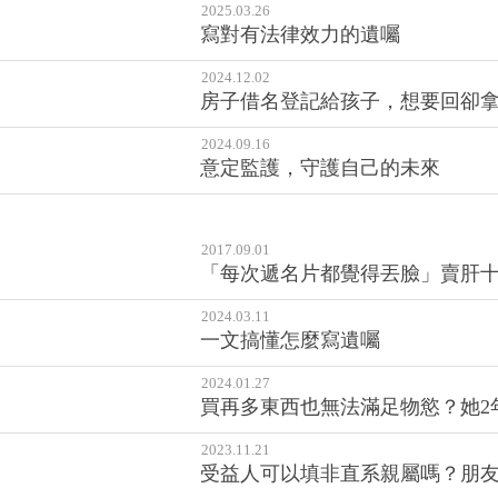
2025.03.26
寫對有法律效力的遺囑
2024.12.02
房子借名登記給孩子，想要回卻拿
2024.09.16
意定監護，守護自己的未來
2017.09.01
「每次遞名片都覺得丟臉」賣肝十
2024.03.11
一文搞懂怎麼寫遺囑
2024.01.27
買再多東西也無法滿足物慾？她2
2023.11.21
受益人可以填非直系親屬嗎？朋