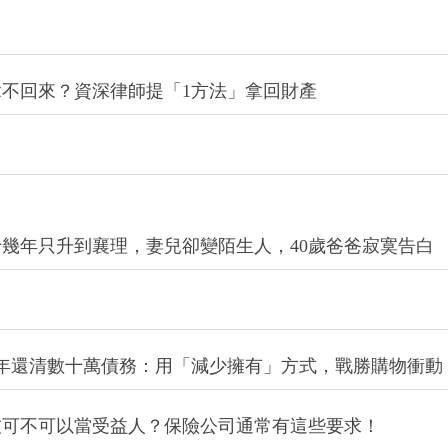
不回來？資深律師提「1方法」拿回財產
幾年只升到襄理，妻兒卻變陌生人，40歲爸爸寂寞告白
年還清數十萬債務：用「減少擁有」方式，戰勝購物衝動
友可不可以當受益人？保險公司通常有這些要求！