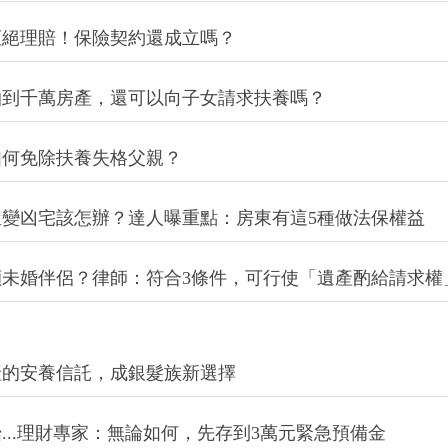
拒絕理賠！保險契約還成立嗎？
抽到千萬房產，還可以向子女請求扶養嗎？
如何免除扶養失格父親？
變凶宅該怎辦？達人曝重點：房東有這5種做法保權益
未婚伴侶？律師：符合3條件，可行使「遺產酌給請求權
產的安養信託，成銀髮族新選擇
...理財專家：無論如何，先存到3萬元緊急預備金