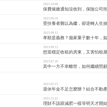
2023.10.06
保費催繳通知沒收到，保險公司
2023.09.18
受扶養者難以為繼，卻逆轉人生
2023.09.12
孝順是義務？拋家棄子數十年，
2023.09.12
想當穩定收租的房東，又害怕租屋
2023.07.20
其中一方不幸離世，如何繼續照顧
2023.05.15
退休年金不足怎麼辦？結合不動
2022.12.22
理財不該跟減肥一樣等明天才開始