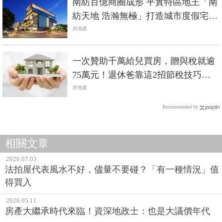
南紡百億商圈成形 平實特區地王「南
紡天地 浩瀚無極」打造城市度假宅指
標
房地產
一次贊助千萬給兒買房，贈與稅就逾
75萬元！退休爸靠這2招節稅技巧，
把錢統統省下來
房地產
Recommended by
相關文章
2026.07.03
法拍屋代表風水不好，儘量不要碰？「有一種情況」值
得買入
2026.05.11
房產大繼承時代來臨！資深地政士：也是大議價年代