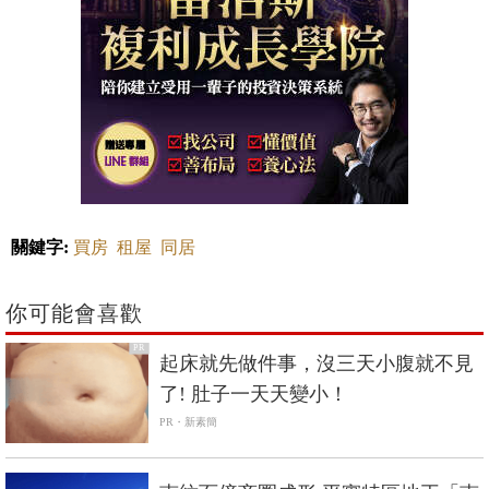
關鍵字:
買房
租屋
同居
你可能會喜歡
PR
起床就先做件事，沒三天小腹就不見
了! 肚子一天天變小！
PR・新素簡