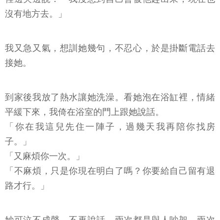
沒有地方去。」
我又急又氣，想訓她幾句，不忍心，於是掛斷電話去
接她。
到家後我放了熱水讓她洗澡。看她泡在浴缸裡，情緒
平緩下來，我倚在浴室的門上跟她說話。
「你在我這兒先住一陣子，過幾天我再陪你找房
子。」
「又麻煩你一次。」
「不麻煩，只是你現在明白了嗎？你要給自己留有退
路才行。」