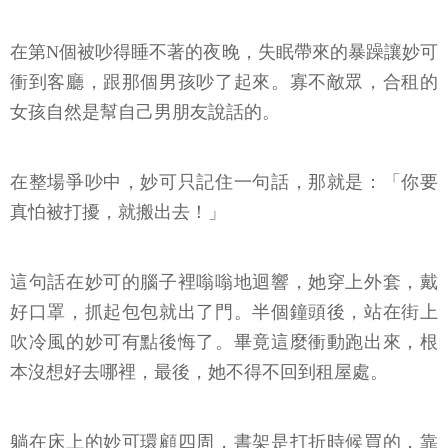
在第N個被吵得睡不著的夜晚，失眠帶來的暴躁讓妙可
衝到客廳，跟那個男孩吵了起來。寡不敵眾，合租的
女孩自然是幫自己男朋友說話的。
在整場爭吵中，妙可只記住一句話，那就是：「你要
真怕被打擾，就搬出去！」
這句話在妙可的腦子裡嗡嗡地迴響，她穿上外套，戴
好口罩，抓起包包就出了門。半個鐘頭後，站在街上
吹冷風的妙可有點後悔了。畢竟這麼衝動跑出來，根
本沒想好去哪裡，最後，她不得不回到租屋處。
躺在床上的妙可環顧四周，書架是打折時候買的，靠