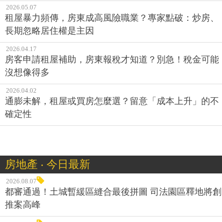
2026.05.07
租屋暴力頻傳，房東成高風險職業？專家點破：炒房、
長期忽略居住權是主因
2026.04.17
房客申請租屋補助，房東報稅才知道？別急！稅金可能
沒想像得多
2026.04.02
通膨未解，租屋或買房怎麼選？留意「成本上升」的不
確定性
房地產 ‧ 今日最新
2026.08.07
都審通過！土城暫緩區縫合最後拼圖 司法園區釋地將創
推案高峰