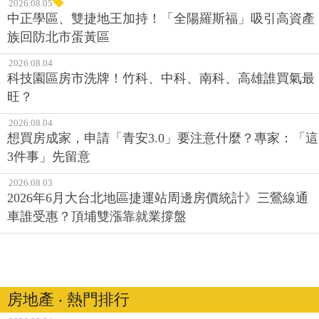
2026.08.05
中正學區、雙捷地王加持！「全陽羅斯福」吸引高資產
族回防北市蛋黃區
2026.08.04
科技園區房市洗牌！竹科、中科、南科、高雄誰買氣最
旺？
2026.08.04
想買房成家，申請「青安3.0」要注意什麼？專家：「這
3件事」先留意
2026.08.03
2026年6月大台北地區捷運站周邊房價統計》三鶯線通
車誰受惠？頂埔雙漲靠就業撐盤
房地產 ‧ 熱門排行