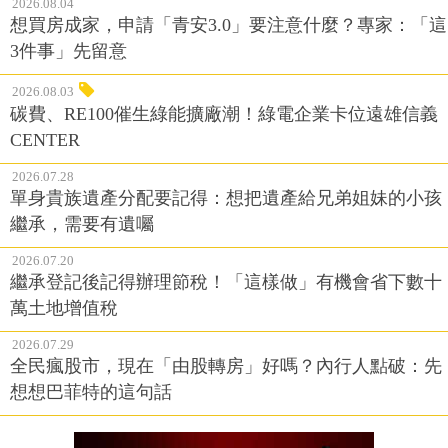
2026.08.04
想買房成家，申請「青安3.0」要注意什麼？專家：「這
3件事」先留意
2026.08.03
碳費、RE100催生綠能擴廠潮！綠電企業卡位遠雄信義
CENTER
2026.07.28
單身貴族遺產分配要記得：想把遺產給兄弟姐妹的小孩
繼承，需要有遺囑
2026.07.20
繼承登記後記得辦理節稅！「這樣做」有機會省下數十
萬土地增值稅
2026.07.29
全民瘋股市，現在「由股轉房」好嗎？內行人點破：先
想想巴菲特的這句話