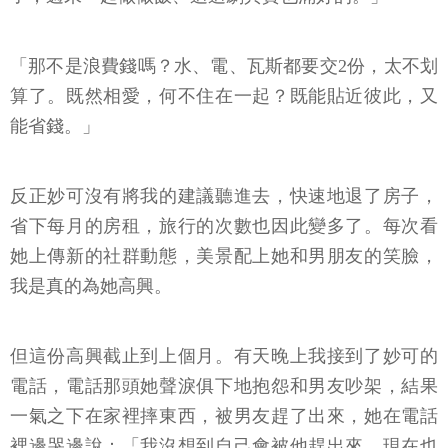
「那不是浪費錢嗎？水、電、瓦斯都要交2份，太不划
算了。既然相愛，何不住在一起？既能貼近彼此，又
能省錢。」
反正妙可沒有將我的建議聽進去，快速地退了房子，
省下每月的房租，旅行的次數也因此變多了。每次看
她上傳新的社群動態，美景配上她和男朋友的笑臉，
我是真的為她高興。
但這份高興截止到上個月。有天晚上我接到了妙可的
電話，電話那頭她聲淚俱下地抱怨和男友吵架，結果
一氣之下在家裡摔東西，被男友趕了出來，她在電話
裡邊哭邊說：「我沒想到自己會被他趕出來，現在也