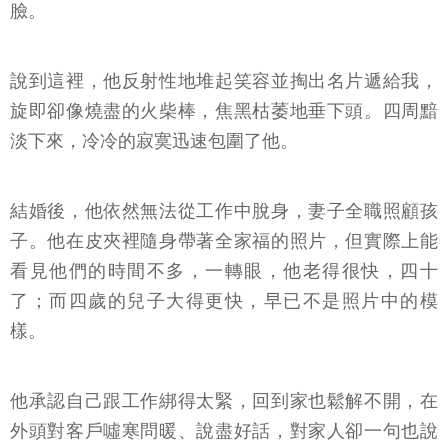
臉。
說到這裡，他反射性地堆起笑容並掏出名片遞給我，
旋即卻像燒盡的火柴棒，焦黑枯萎地垂下頭。四周黯
淡下來，冷冷的寂寞迅速包圍了他。
結婚後，他依然無法從工作中脫身，妻子全職照顧孩
子。他在皮夾裡隨身帶著全家福的照片，但實際上能
看見他們的時間不多，一轉眼，他老得很快，四十
了；而四歲的兒子大得更快，早已不是照片中的模
樣。
他承認自己跟工作綁得太緊，回到家也鬆解不開，在
外頭對客戶噓寒問暖、說盡好話，對家人卻一句也說