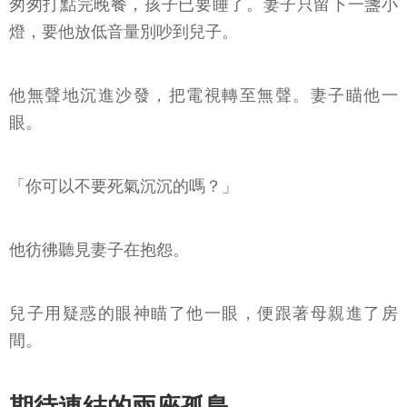
匆匆打點完晚餐，孩子已要睡了。妻子只留下一盞小
燈，要他放低音量別吵到兒子。
他無聲地沉進沙發，把電視轉至無聲。妻子瞄他一
眼。
「你可以不要死氣沉沉的嗎？」
他彷彿聽見妻子在抱怨。
兒子用疑惑的眼神瞄了他一眼，便跟著母親進了房
間。