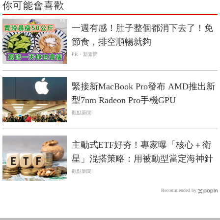
你可能會喜歡
PR
一週有感！肚子整個都消下去了！免
節食，排空順暢就夠
PR・新素簡
緊接新MacBook Pro發布 AMD推出新
型7nm Radeon Pro手機GPU
觀點新聞
主動式ETF好夯！專家曝「核心＋衛
星」混搭策略：用被動型當定海神針
觀點新聞
Recommended by