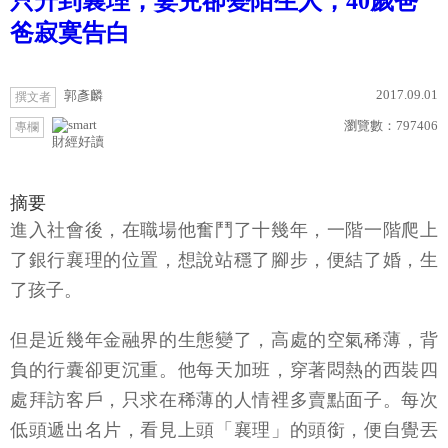
只升到襄理，妻兒卻變陌生人，40歲爸
爸寂寞告白
2017.09.01
郭彥麟
撰文者
瀏覽數：
797406
專欄
財經好讀
摘要
進入社會後，在職場他奮鬥了十幾年，一階一階爬上
了銀行襄理的位置，想說站穩了腳步，便結了婚，生
了孩子。
但是近幾年金融界的生態變了，高處的空氣稀薄，背
負的行囊卻更沉重。他每天加班，穿著悶熱的西裝四
處拜訪客戶，只求在稀薄的人情裡多賣點面子。每次
低頭遞出名片，看見上頭「襄理」的頭銜，便自覺丟