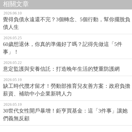
相關文章
2026.06.10
覺得負債永遠還不完？3個轉念、5個行動，幫你擺脫負
債人生
2026.05.25
60歲想退休，你真的準備好了嗎？記得先做這「5件
事」！
2026.05.22
意定監護與安養信託：打造晚年生活的雙重防護網
2026.05.19
缺工時代攬才留才！勞動部推育兒友善方案：政府負擔
薪資、補助中小企業新聘人力
2026.05.19
30世代女性開戶暴增！鉅亨買基金：這「3件事」讓她
們義無反顧