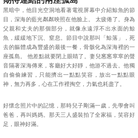
期待連結的兩座孤島
黑暗中，他目光空洞地看著電視屏幕中介紹鯨魚的節
目，深海的藍光粼粼映照在他臉上。 太疲倦了。身為
父親和丈夫的那個部分，就像永遠浮不出水面的鯨
魚，緩緩地下沉、窒息。節目中說那叫「鯨落」，死
去的軀體成為豐盛的最後一餐，骨骸化為深海裡的一
座孤島。 他差點就要閉上眼睛了。妻兒窸窸窣窣的聲
音隔著深海傳來，客廳好大好靜，他游不過去。他獨
自偷偷練習，只能擠出一點點笑容，放出一點點眼
神，無力再多，心在工作裡掏空，力氣也耗盡了。
好懷念照片中的記憶，那時兒子剛滿一歲，先學會叫
爸爸，再叫媽媽。那天三人盛裝拍了全家福，笑容好
足，眼神好滿。