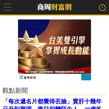
觀點新聞
「每次遞名片都覺得丟臉」賣肝十幾年