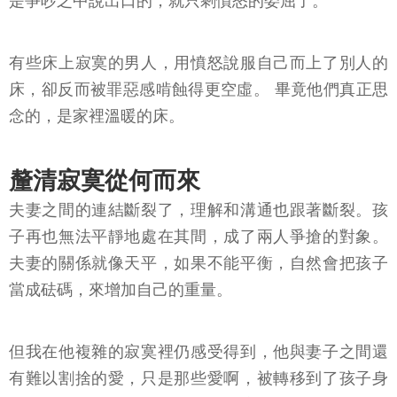
是爭吵之中說出口的，就只剩憤怒的委屈了。
有些床上寂寞的男人，用憤怒說服自己而上了別人的
床，卻反而被罪惡感啃蝕得更空虛。 畢竟他們真正思
念的，是家裡溫暖的床。
釐清寂寞從何而來
夫妻之間的連結斷裂了，理解和溝通也跟著斷裂。孩
子再也無法平靜地處在其間，成了兩人爭搶的對象。
夫妻的關係就像天平，如果不能平衡，自然會把孩子
當成砝碼，來增加自己的重量。
但我在他複雜的寂寞裡仍感受得到，他與妻子之間還
有難以割捨的愛，只是那些愛啊，被轉移到了孩子身