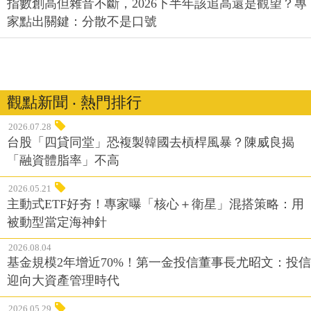
指數創高但雜音不斷，2026下半年該追高還是觀望？專
家點出關鍵：分散不是口號
觀點新聞 ‧ 熱門排行
2026.07.28
台股「四貸同堂」恐複製韓國去槓桿風暴？陳威良揭
「融資體脂率」不高
2026.05.21
主動式ETF好夯！專家曝「核心＋衛星」混搭策略：用
被動型當定海神針
2026.08.04
基金規模2年增近70%！第一金投信董事長尤昭文：投信
迎向大資產管理時代
2026.05.29