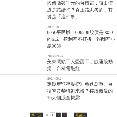
0050還能再漲、股價天花板還沒
到？0050高點可能會走到這個價
位
2024.10.28
股價漲破千元的台積電，該出清
還是該續抱？真正該思考的，其
實是「這件事」
2024.10.08
0050平民版！006208股價是0050
的6成！殖利率不打折，報酬率小
贏0050
2024.09.24
美東碼頭工人恐罷工，航運股勁
揚、台積電翻紅
2024.09.24
定期定額存股榜》愈跌愈買、台