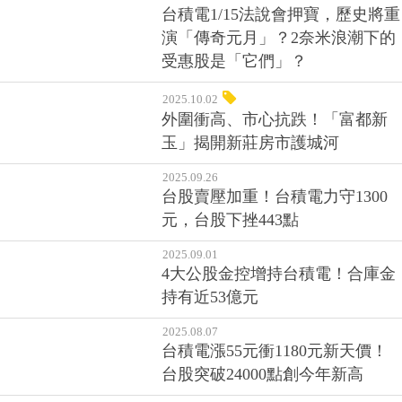
扼腕的判斷？
2026.01.13
台積電1/15法說會押寶，歷史將重
演「傳奇元月」？2奈米浪潮下的
受惠股是「它們」？
2025.10.02
外圍衝高、市心抗跌！「富都新
玉」揭開新莊房市護城河
2025.09.26
台股賣壓加重！台積電力守1300
元，台股下挫443點
2025.09.01
4大公股金控增持台積電！合庫金
持有近53億元