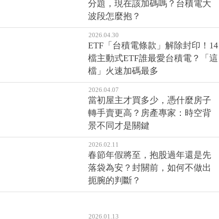
2026.05.12
ETF「台積電條款」如果是短線送
分題，現在該加碼嗎？台積電大
波段怎麼抱？
2026.04.30
ETF「台積電條款」解除封印！14
檔主動式ETF誰最愛台積電？「這
檔」火速加碼最多
2026.04.07
當初屋主才買多少，憑什麼房子
轉手賣更高？房產專家：時空背
景不同才是關鍵
2026.02.11
春節年假將至，抱股過年還是先
落袋為安？封關前，如何不做出