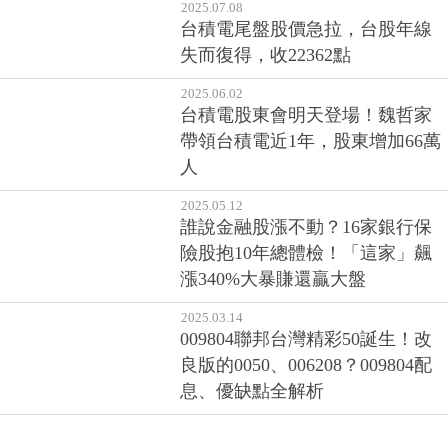
2025.08.07
台積電漲55元衝1180元新天價！
台股突破24000點創今年新高
2025.07.08
台積電尾盤股價急拉，台股年線
失而復得，收22362點
2025.06.02
台積電股東會明天登場！魏哲家
帶領台積電近1年，股東增加66萬
人
2025.05.12
誰說金融股漲不動？16家銀行保
險股抱10年總體檢！「這家」飆
漲340%大暴賺還贏大盤
2025.03.14
009804聯邦台灣精彩50誕生！改