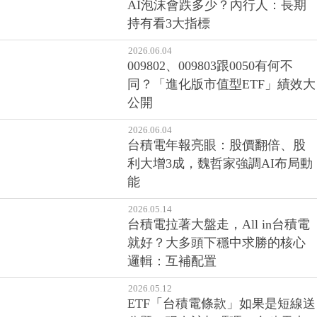
AI泡沫會跌多少？內行人：長期
持有看3大指標
2026.06.04
009802、009803跟0050有何不
同？「進化版市值型ETF」績效大
公開
2026.06.04
台積電年報亮眼：股價翻倍、股
利大增3成，魏哲家強調AI布局動
能
2026.05.14
台積電拉著大盤走，All in台積電
就好？大多頭下穩中求勝的核心
邏輯：互補配置