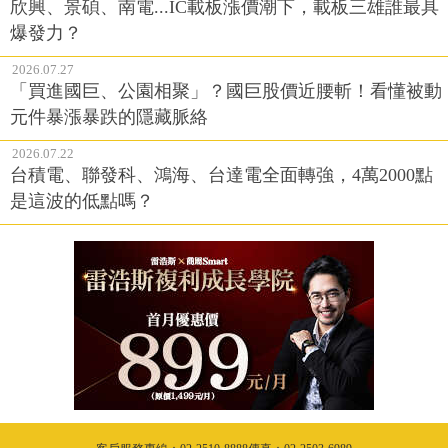
欣興、景碩、南電...IC載板漲價潮下，載板三雄誰最具
爆發力？
2026.07.27
「買進國巨、公園相聚」？國巨股價近腰斬！看懂被動
元件暴漲暴跌的隱藏脈絡
2026.07.22
台積電、聯發科、鴻海、台達電全面轉強，4萬2000點
是這波的低點嗎？