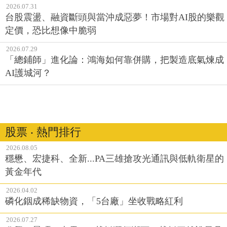
2026.07.31
台股震盪、融資斷頭與當沖成惡夢！市場對AI股的樂觀
定價，恐比想像中脆弱
2026.07.29
「總鋪師」進化論：鴻海如何靠併購，把製造底氣煉成
AI護城河？
股票 ‧ 熱門排行
2026.08.05
穩懋、宏捷科、全新...PA三雄搶攻光通訊與低軌衛星的
黃金年代
2026.04.02
磷化銦成稀缺物資，「5台廠」坐收戰略紅利
2026.07.27