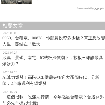
Recommended by
相關文章
2026.08.03
0050、台積電、00878...你願意投資多少錢？真正想改變
人生，關鍵在「數大」
2026.07.27
欣興、景碩、南電...IC載板漲價潮下，載板三雄誰最具
爆發力？
2026.07.24
AI算力爆發！高階CCL供需失衡迎大漲價時代，分析
師：2台廠獲利有望爆發
2026.07.24
「這個指數」吃滿AI行情、今年漲贏台積電？台股開盤
前必先掌握2大指數