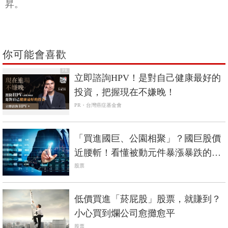
昇。
你可能會喜歡
PR
立即諮詢HPV！是對自己健康最好的
投資，把握現在不嫌晚！
PR・台灣癌症基金會
「買進國巨、公園相聚」？國巨股價
近腰斬！看懂被動元件暴漲暴跌的隱
藏脈絡
股票
低價買進「菸屁股」股票，就賺到？
小心買到爛公司愈攤愈平
股票