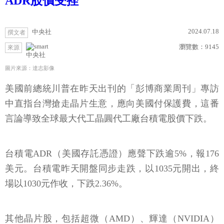
ADR股價受挫
2024.07.18
中央社
撰文者
瀏覽數：
9145
來源
中央社
圖片來源：達志影像
美國前總統川普在昨天出刊的「彭博商業周刊」專訪
中直指台灣搶走晶片生意，應向美國付保護費，這番
言論導致全球最大代工晶圓代工廠台積電股價下跌。
台積電ADR（美國存託憑證）應聲下跌逾5%，報176
美元。台積電昨天開盤同步走跌，以1035元開出，終
場以1030元作收，下跌2.36%。
其他晶片股，包括超微（AMD）、輝達（NVIDIA）