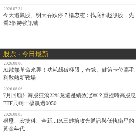
2026.07.24
今天追飆股、明天吞跌停？楊忠憲：找底部起漲股，先
看2個轉強訊號
股票 ‧ 今日最新
2026.08.06
AI散熱革命來襲！功耗飆破極限，奇鋐、健策卡位高毛
利散熱新戰場
2026.08.06
7月回顧》韓股狂瀉22%竟還是績效冠軍？重挫時高股息
ETF只剩一檔贏過0050
2026.08.05
穩懋、宏捷科、全新...PA三雄搶攻光通訊與低軌衛星的
黃金年代