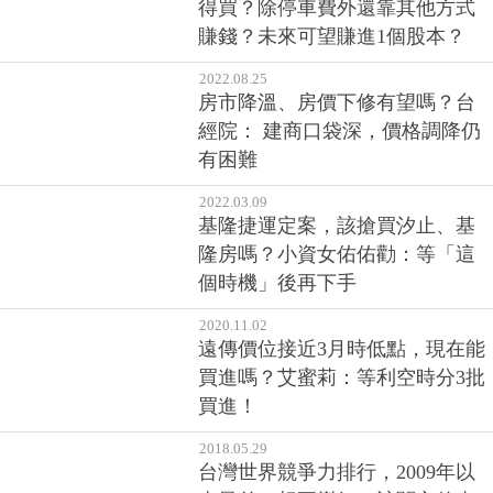
得買？除停車費外還靠其他方式
賺錢？未來可望賺進1個股本？
2022.08.25
房市降溫、房價下修有望嗎？台
經院： 建商口袋深，價格調降仍
有困難
2022.03.09
基隆捷運定案，該搶買汐止、基
隆房嗎？小資女佑佑勸：等「這
個時機」後再下手
2020.11.02
遠傳價位接近3月時低點，現在能
買進嗎？艾蜜莉：等利空時分3批
買進！
2018.05.29
台灣世界競爭力排行，2009年以