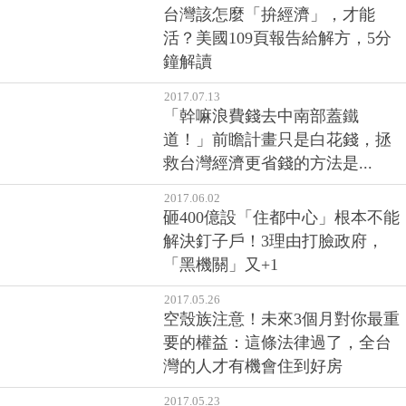
台灣該怎麼「拚經濟」，才能
活？美國109頁報告給解方，5分
鐘解讀
2017.07.13
「幹嘛浪費錢去中南部蓋鐵
道！」前瞻計畫只是白花錢，拯
救台灣經濟更省錢的方法是...
2017.06.02
砸400億設「住都中心」根本不能
解決釘子戶！3理由打臉政府，
「黑機關」又+1
2017.05.26
空殼族注意！未來3個月對你最重
要的權益：這條法律過了，全台
灣的人才有機會住到好房
2017.05.23