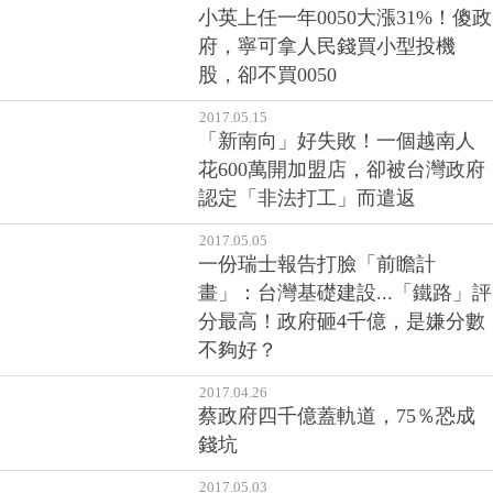
小英上任一年0050大漲31%！傻政
府，寧可拿人民錢買小型投機
股，卻不買0050
2017.05.15
「新南向」好失敗！一個越南人
花600萬開加盟店，卻被台灣政府
認定「非法打工」而遣返
2017.05.05
一份瑞士報告打臉「前瞻計
畫」：台灣基礎建設...「鐵路」評
分最高！政府砸4千億，是嫌分數
不夠好？
2017.04.26
蔡政府四千億蓋軌道，75％恐成
錢坑
2017.05.03