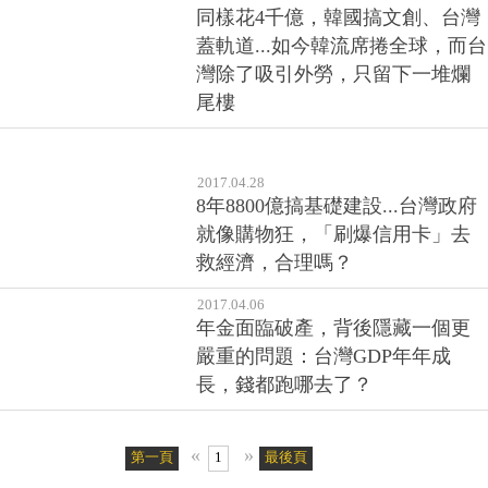
同樣花4千億，韓國搞文創、台灣
蓋軌道...如今韓流席捲全球，而台
灣除了吸引外勞，只留下一堆爛
尾樓
2017.04.28
8年8800億搞基礎建設...台灣政府
就像購物狂，「刷爆信用卡」去
救經濟，合理嗎？
2017.04.06
年金面臨破產，背後隱藏一個更
嚴重的問題：台灣GDP年年成
長，錢都跑哪去了？
«
»
第一頁
1
最後頁