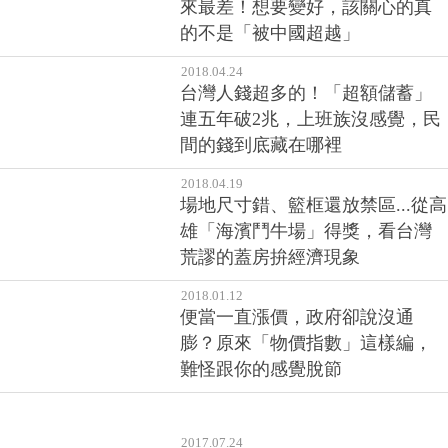
來最差！想要變好，該關心的真
的不是「被中國超越」
2018.04.24
台灣人錢超多的！「超額儲蓄」
連五年破2兆，上班族沒感覺，民
間的錢到底藏在哪裡
2018.04.19
場地尺寸錯、籃框還放禁區...從高
雄「海濱鬥牛場」得獎，看台灣
荒謬的蓋房拚經濟現象
2018.01.12
便當一直漲價，政府卻說沒通
膨？原來「物價指數」這樣編，
難怪跟你的感覺脫節
2017.07.24