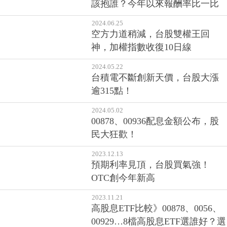
該抱誰？今年以來報酬率比一比
2024.06.25
空方力道稍減，台股雙權王回
神，加權指數收復10日線
2024.05.22
台積電不斷創新天價，台股大漲
逾315點！
2024.05.02
00878、00936配息金額公布，股
民大狂歡！
2023.12.13
預期利率見頂，台股買氣強！
OTC創今年新高
2023.11.21
高股息ETF比較》00878、0056、
00929…8檔高股息ETF選誰好？選