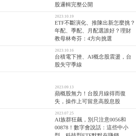
股邏輯完整公開
2023.10.19
ETF不斷演化、推陳出新怎麼挑？
年配、季配、月配選誰好？理財
教母林奇芬：4方向挑選
2023.10.16
台積電下挫、AI概念股震盪，台
股失守季線
2023.09.13
蘋概股無力！台股月線得而復
失，操作上可留意高股息股
2023.07.25
AI族群狂飆，別只注意0056和
00878！數字會說話：這些中小
型、科技型ETF默默在賺錢