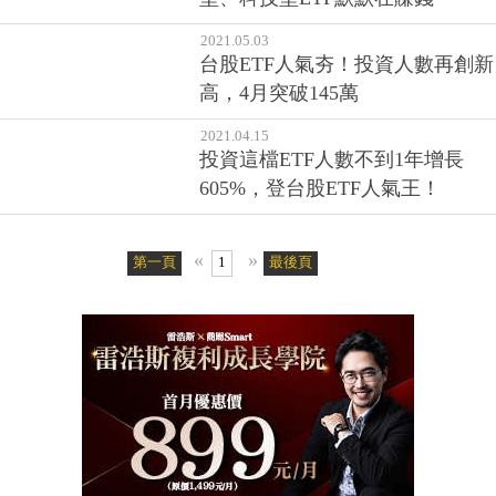
2021.05.03
台股ETF人氣夯！投資人數再創新
高，4月突破145萬
2021.04.15
投資這檔ETF人數不到1年增長
605%，登台股ETF人氣王！
«
»
第一頁
1
最後頁