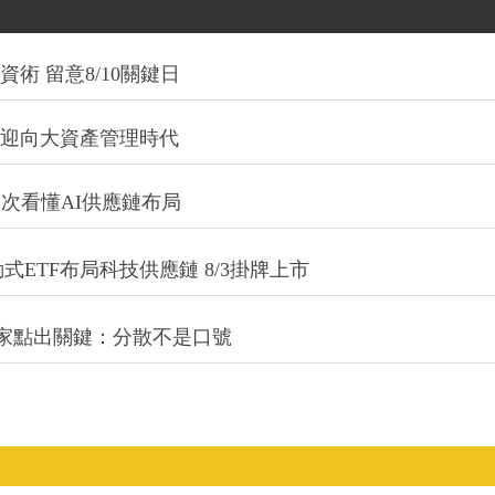
術 留意8/10關鍵日
信迎向大資產管理時代
一次看懂AI供應鏈布局
式ETF布局科技供應鏈 8/3掛牌上市
專家點出關鍵：分散不是口號