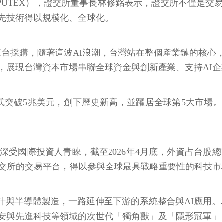
PUTEX），證交所董事長林修銘表示，證交所不僅是
領先技術得以規模化、全球化。
主來台採購，隨著這波AI浪潮，台灣站在整個產業鏈的核
，展現台灣資本市場串聯全球資金與創新產業、支持AI
式突破5兆美元，創下歷史新高，並躍居全球第5大市場。A
受國際投資人青睞，截至2026年4月底，外資占台股總市值
透證交所的交易平台，得以參與全球最具戰略重要性的科技市
計與半導體製造，一路延伸至下游的系統整合與AI應用。
資安與先進科技等領域的次世代「獨角獸」及「隱形冠軍