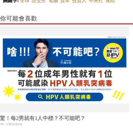
關鍵字:
全球
證交所
電腦
資本
投資人
中央社
連結
你可能會喜歡
驚！每2男就有1人中標？不可能吧？
PR・台灣癌症基金會