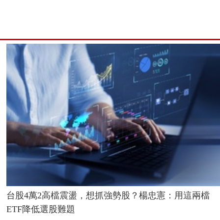
台股4萬2高檔震盪，想抓強勢股？楊忠憲：用這兩檔
ETF降低選股難題