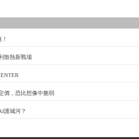
惠！
利散熱新戰場
NTER
定價，恐比想像中脆弱
I護城河？