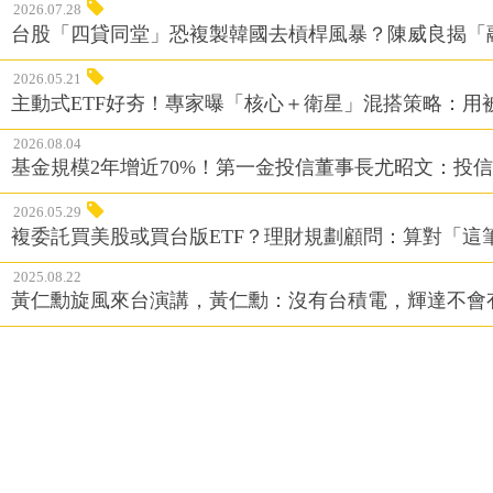
2026.07.28
台股「四貸同堂」恐複製韓國去槓桿風暴？陳威良揭「
2026.05.21
主動式ETF好夯！專家曝「核心＋衛星」混搭策略：用
2026.08.04
基金規模2年增近70%！第一金投信董事長尤昭文：投
2026.05.29
複委託買美股或買台版ETF？理財規劃顧問：算對「這
2025.08.22
黃仁勳旋風來台演講，黃仁勳：沒有台積電，輝達不會