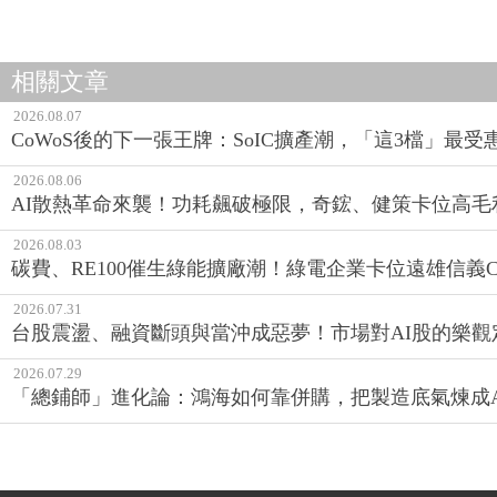
相關文章
2026.08.07
CoWoS後的下一張王牌：SoIC擴產潮，「這3檔」最受
2026.08.06
AI散熱革命來襲！功耗飆破極限，奇鋐、健策卡位高毛
2026.08.03
碳費、RE100催生綠能擴廠潮！綠電企業卡位遠雄信義CE
2026.07.31
台股震盪、融資斷頭與當沖成惡夢！市場對AI股的樂觀
2026.07.29
「總鋪師」進化論：鴻海如何靠併購，把製造底氣煉成A