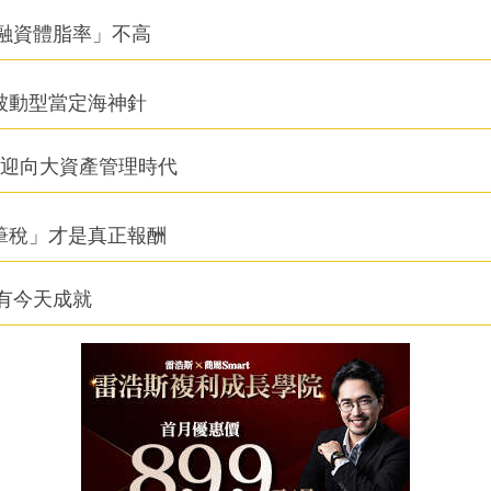
融資體脂率」不高
被動型當定海神針
信迎向大資產管理時代
筆稅」才是真正報酬
有今天成就