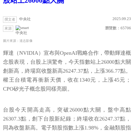
股站上26000點大關
2025.09.23
中央社
撰文者
瀏覽數：
65706
來源
中央社
圖片來源：達志影像
輝達（NVIDIA）宣布與OpenAI戰略合作，帶動輝達概
念股表現，台股上演驚奇，今天指數站上26000點大關
創新高，終場寫收盤新高26247.37點，上漲366.77點。
權王台積電再衝新天價，收在1340元，上漲45元；
CPO矽光子概念股同樣亮眼。
台股今天開高走高，突破26000點大關，盤中高點
26307.3點，創下台股新紀錄；終場收在26247.37點，
同為收盤新高。電子類股指數上漲1.98%，金融類股指