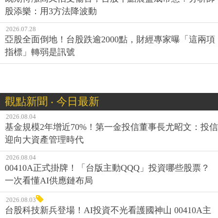
股添樂：用3方法降波動
2026.07.28
亞股全面倒地！台股跌逾2000點，財經專家曝「這兩項
指標」轉弱是訊號
觀點新聞 ‧ 今日最新
2026.08.04
基金規模2年增近70%！第一金投信董事長尤昭文：投信
迎向大資產管理時代
2026.08.04
00410A正式掛牌！「台版主動QQQ」投資哪些股票？
一次看懂AI供應鏈布局
2026.08.03
台股科技新兵登場！AI投資不光看護國神山 00410A主