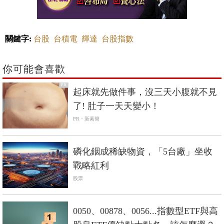
關鍵字:
台股
台積電
輝達
台股指數
你可能會喜歡
PR
起床就先做件事，沒三天小腹就不見
了! 肚子一天天變小！
PR・新素簡
磷化銦成稀缺物資，「5台廠」坐收
戰略紅利
股票
0050、00878、0056...指數型ETF與高