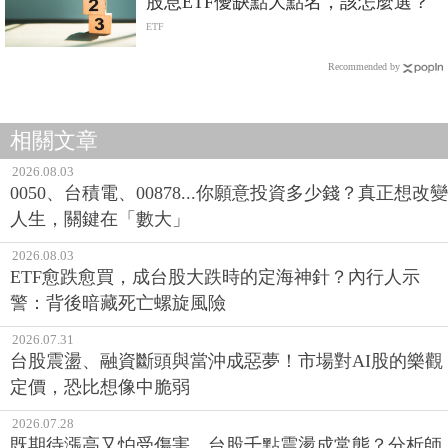
股息ETF優缺點大點名，該怎麼選？
ETF
Recommended by
相關文章
2026.08.03
0050、台積電、00878...你願意投資多少錢？真正想改變
人生，關鍵在「數大」
2026.08.03
ETF愈跌愈買，成台股大跌時的定海神針？內行人示
警：背後暗藏死亡螺旋風險
2026.07.31
台股震盪、融資斷頭與當沖成惡夢！市場對AI股的樂觀
定價，恐比想像中脆弱
2026.07.28
既期待漲高又怕受傷害，台股千點震盪成常態？分析師