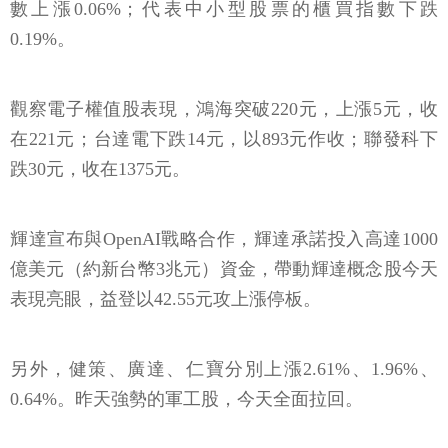
數上漲0.06%；代表中小型股票的櫃買指數下跌
0.19%。
觀察電子權值股表現，鴻海突破220元，上漲5元，收
在221元；台達電下跌14元，以893元作收；聯發科下
跌30元，收在1375元。
輝達宣布與OpenAI戰略合作，輝達承諾投入高達1000
億美元（約新台幣3兆元）資金，帶動輝達概念股今天
表現亮眼，益登以42.55元攻上漲停板。
另外，健策、廣達、仁寶分別上漲2.61%、1.96%、
0.64%。昨天強勢的軍工股，今天全面拉回。