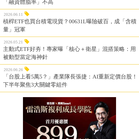
「融資體脂率」不高
2026.06.11
槓桿ETF也買台積電現貨？00631L曝險破百，成「含積
量」冠軍
2026.05.21
主動式ETF好夯！專家曝「核心＋衛星」混搭策略：用
被動型當定海神針
2026.06.26
「台股上看5萬5？」產業隊長張捷：AI重新定價台股！
下半年聚焦3大關鍵零組件