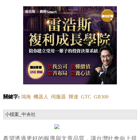
關鍵字:
鴻海
機器人
伺服器
輝達
GTC
GB300
小檔案_中央社
希望透過更好的報導與文章品質，讓台灣社會向上提