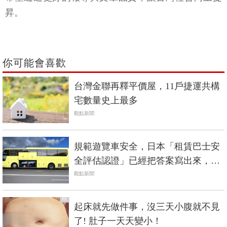
昇。
你可能會喜歡
台灣金聯再釋平價屋，11戶捷運共構
宅數量史上最多
觀點新聞
規範遊覽車安全，日本「租賃巴士安
全評估認證」已經把答案寫出來，台
灣連抄都不會？
觀點新聞
PR
起床就先做件事，沒三天小腹就不見
了! 肚子一天天變小！