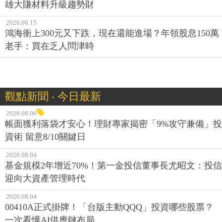
雄大賺材料升級趨勢財
2026.06.15
鴻海衝上300元又下跌，現在還能進場？年領股息150萬
老手：買在乏人問津時
觀點新聞 ‧ 今日最新
2026.08.06
帳面獲利落袋才安心！理財專家揭密「9%攻守兼備」投
資術 留意8/10關鍵日
2026.08.04
基金規模2年增近70%！第一金投信董事長尤昭文：投信
迎向大資產管理時代
2026.08.04
00410A正式掛牌！「台版主動QQQ」投資哪些股票？
一次看懂AI供應鏈布局