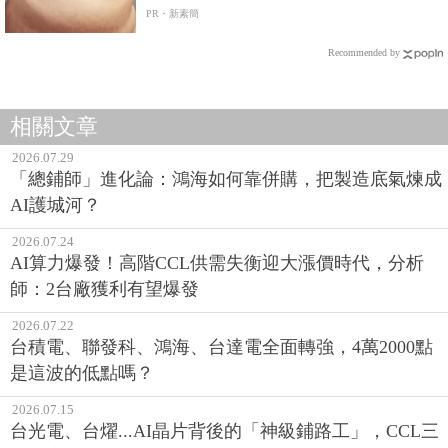
PR・新素簡
Recommended by
相關文章
2026.07.29
「總鋪師」進化論：鴻海如何靠併購，把製造底氣煉成
AI護城河？
2026.07.24
AI算力爆發！高階CCL供需失衡迎大漲價時代，分析
師：2台廠獲利有望爆發
2026.07.22
台積電、聯發科、鴻海、台達電全面轉強，4萬2000點
是這波的低點嗎？
2026.07.15
台光電、台燿...AI晶片背後的「神級鋪路工」，CCL三