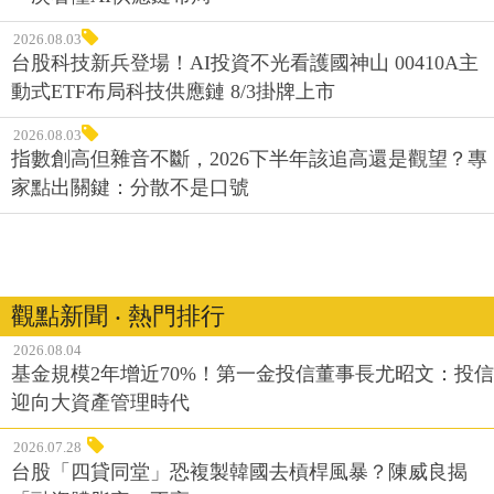
2026.08.03
台股科技新兵登場！AI投資不光看護國神山 00410A主
動式ETF布局科技供應鏈 8/3掛牌上市
2026.08.03
指數創高但雜音不斷，2026下半年該追高還是觀望？專
家點出關鍵：分散不是口號
觀點新聞 ‧ 熱門排行
2026.08.04
基金規模2年增近70%！第一金投信董事長尤昭文：投信
迎向大資產管理時代
2026.07.28
台股「四貸同堂」恐複製韓國去槓桿風暴？陳威良揭