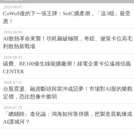
2026.08.07
CoWoS後的下一張王牌：SoIC擴產潮，「這3檔」最受
惠！
2026.08.06
AI散熱革命來襲！功耗飆破極限，奇鋐、健策卡位高毛
利散熱新戰場
2026.08.03
碳費、RE100催生綠能擴廠潮！綠電企業卡位遠雄信義
CENTER
2026.07.31
台股震盪、融資斷頭與當沖成惡夢！市場對AI股的樂觀
定價，恐比想像中脆弱
2026.07.29
「總鋪師」進化論：鴻海如何靠併購，把製造底氣煉成
AI護城河？