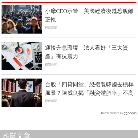
小摩CEO示警：美國經濟復甦恐脫離
正軌
觀點新聞
迎接升息環境，法人看好「三大資
產」有抗震力！
觀點新聞
台股「四貸同堂」恐複製韓國去槓桿
風暴？陳威良揭「融資體脂率」不高
觀點新聞
Recommended by
相關文章