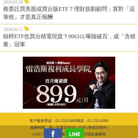
2026.05.29
複委託買美股或買台版ETF？理財規劃顧問：算對「這
筆稅」才是真正報酬
2026.06.11
槓桿ETF也買台積電現貨？00631L曝險破百，成「含積
量」冠軍
客戶服務專線：02-2510-8888傳真：02-2503-6989
服務時間：週一至週五09:00~18:00 (例假日除外)
©2015 城邦文化事業股份有限公司隱私權聲明