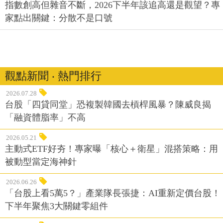
指數創高但雜音不斷，2026下半年該追高還是觀望？專
家點出關鍵：分散不是口號
觀點新聞 ‧ 熱門排行
2026.07.28
台股「四貸同堂」恐複製韓國去槓桿風暴？陳威良揭
「融資體脂率」不高
2026.05.21
主動式ETF好夯！專家曝「核心＋衛星」混搭策略：用
被動型當定海神針
2026.06.26
「台股上看5萬5？」產業隊長張捷：AI重新定價台股！
下半年聚焦3大關鍵零組件