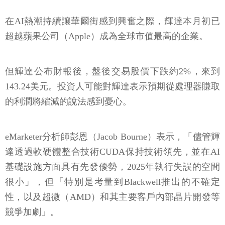
在AI熱潮持續讓華爾街感到興奮之際，輝達本月初已
超越蘋果公司（Apple）成為全球市值最高的企業。
但輝達公布財報後，盤後交易股價下跌約2%，來到
143.24美元。投資人可能對輝達表示預期從處理器賺取
的利潤將縮減的說法感到憂心。
eMarketer分析師彭恩（Jacob Bourne）表示，「儘管輝
達透過軟硬體整合技術CUDA保持技術領先，並在AI
基礎設施方面具有先發優勢，2025年執行失誤的空間
很小」，但「特別是考量到Blackwell推出的不確定
性，以及超微（AMD）和其主要客戶內部晶片開發等
競爭加劇」。