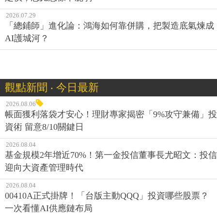
2026.07.29
「總鋪師」進化論：鴻海如何靠併購，把製造底氣煉成
AI護城河？
觀點新聞 ‧ 今日最新
2026.08.06
帳面獲利落袋才安心！理財專家揭密「9%攻守兼備」投
資術 留意8/10關鍵日
2026.08.04
基金規模2年增近70%！第一金投信董事長尤昭文：投信
迎向大資產管理時代
2026.08.04
00410A正式掛牌！「台版主動QQQ」投資哪些股票？
一次看懂AI供應鏈布局