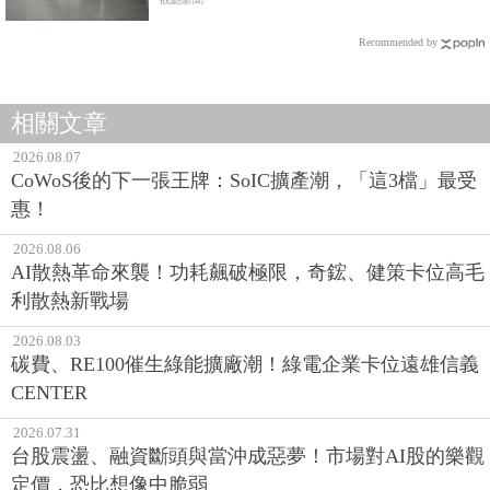
不要孤獨老
Recommended by
相關文章
2026.08.07
CoWoS後的下一張王牌：SoIC擴產潮，「這3檔」最受
惠！
2026.08.06
AI散熱革命來襲！功耗飆破極限，奇鋐、健策卡位高毛
利散熱新戰場
2026.08.03
碳費、RE100催生綠能擴廠潮！綠電企業卡位遠雄信義
CENTER
2026.07.31
台股震盪、融資斷頭與當沖成惡夢！市場對AI股的樂觀
定價，恐比想像中脆弱