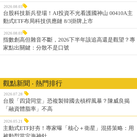
2026.08.03
台股科技新兵登場！AI投資不光看護國神山 00410A主
動式ETF布局科技供應鏈 8/3掛牌上市
2026.08.03
指數創高但雜音不斷，2026下半年該追高還是觀望？專
家點出關鍵：分散不是口號
觀點新聞 ‧ 熱門排行
2026.07.28
台股「四貸同堂」恐複製韓國去槓桿風暴？陳威良揭
「融資體脂率」不高
2026.05.21
主動式ETF好夯！專家曝「核心＋衛星」混搭策略：用
被動型當定海神針