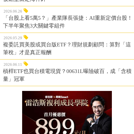
2026.06.26
「台股上看5萬5？」產業隊長張捷：AI重新定價台股！
下半年聚焦3大關鍵零組件
2026.05.29
複委託買美股或買台版ETF？理財規劃顧問：算對「這
筆稅」才是真正報酬
2026.06.11
槓桿ETF也買台積電現貨？00631L曝險破百，成「含積
量」冠軍