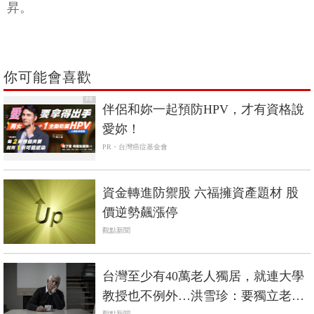
昇。
你可能會喜歡
PR
伴侶和妳一起預防HPV，才有資格說
愛妳！
PR・台灣癌症基金會
資金轉進防禦股 六福擁資產題材 股
價逆勢飆漲停
觀點新聞
台灣至少有40萬老人獨居，就連大學
教授也不例外…洪雪珍：要獨立老，
觀點新聞