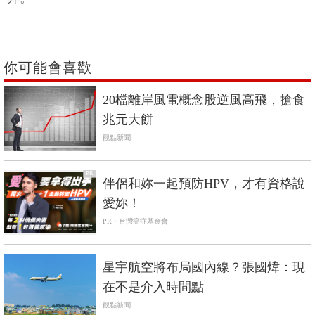
你可能會喜歡
20檔離岸風電概念股逆風高飛，搶食
兆元大餅
觀點新聞
PR
伴侶和妳一起預防HPV，才有資格說
愛妳！
PR・台灣癌症基金會
星宇航空將布局國內線？張國煒：現
在不是介入時間點
觀點新聞