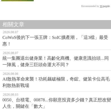
Recommended by
相關文章
2026.08.07
CoWoS後的下一張王牌：SoIC擴產潮，「這3檔」最受
惠！
2026.08.07
統一集團退出健身業！高齡化商機、健康意識抬頭...同
一陣風，健身三巨頭命運大不同？
2026.08.06
AI散熱革命來襲！功耗飆破極限，奇鋐、健策卡位高毛
利散熱新戰場
2026.08.03
0050、台積電、00878...你願意投資多少錢？真正想改變
人生，關鍵在「數大」