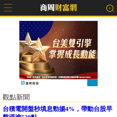
觀點新聞
台積電開盤秒填息勁揚4%，帶動台股早