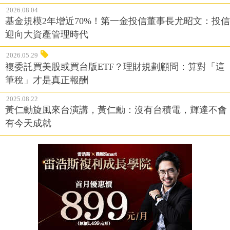
2026.08.04
基金規模2年增近70%！第一金投信董事長尤昭文：投信
迎向大資產管理時代
2026.05.29
複委託買美股或買台版ETF？理財規劃顧問：算對「這
筆稅」才是真正報酬
2025.08.22
黃仁勳旋風來台演講，黃仁勳：沒有台積電，輝達不會
有今天成就