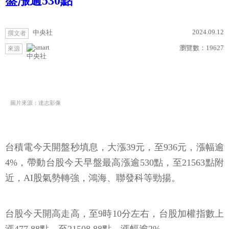
盤漲逾530點
2024.09.12
中央社
撰文者
瀏覽數：
19627
來源
中央社
圖片來源：達志影像
台積電今天開盤秒填息，大漲39元，至936元，漲幅逾
4%，帶動台股今天早盤最高漲逾530點，至21563點附
近，AI股氣勢轉強，鴻海、聯發科等勁揚。
台股今天開高走高，至9時10分左右，台股加權指數上