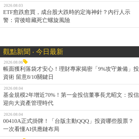
2026.08.03
ETF愈跌愈買，成台股大跌時的定海神針？內行人示
警：背後暗藏死亡螺旋風險
觀點新聞 ‧ 今日最新
2026.08.06
帳面獲利落袋才安心！理財專家揭密「9%攻守兼備」投
資術 留意8/10關鍵日
2026.08.04
基金規模2年增近70%！第一金投信董事長尤昭文：投信
迎向大資產管理時代
2026.08.04
00410A正式掛牌！「台版主動QQQ」投資哪些股票？
一次看懂AI供應鏈布局