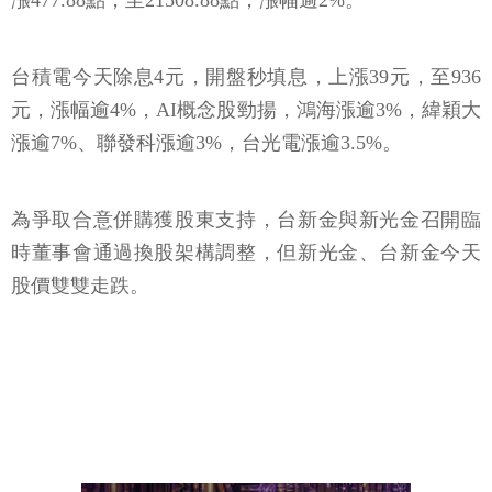
漲477.88點，至21508.88點，漲幅逾2%。
台積電今天除息4元，開盤秒填息，上漲39元，至936
元，漲幅逾4%，AI概念股勁揚，鴻海漲逾3%，緯穎大
漲逾7%、聯發科漲逾3%，台光電漲逾3.5%。
為爭取合意併購獲股東支持，台新金與新光金召開臨
時董事會通過換股架構調整，但新光金、台新金今天
股價雙雙走跌。