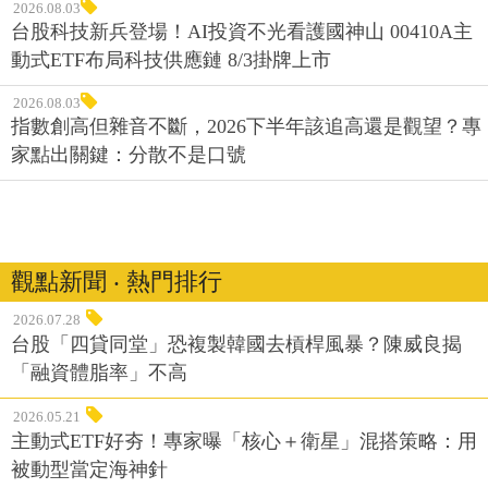
2026.08.03
台股科技新兵登場！AI投資不光看護國神山 00410A主
動式ETF布局科技供應鏈 8/3掛牌上市
2026.08.03
指數創高但雜音不斷，2026下半年該追高還是觀望？專
家點出關鍵：分散不是口號
觀點新聞 ‧ 熱門排行
2026.07.28
台股「四貸同堂」恐複製韓國去槓桿風暴？陳威良揭
「融資體脂率」不高
2026.05.21
主動式ETF好夯！專家曝「核心＋衛星」混搭策略：用
被動型當定海神針