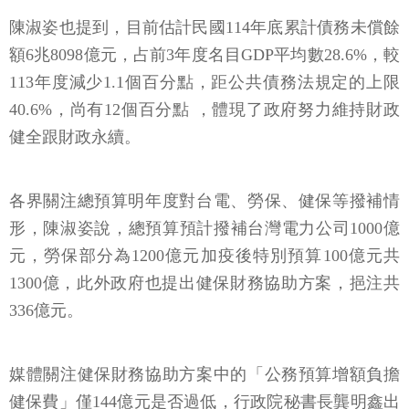
陳淑姿也提到，目前估計民國114年底累計債務未償餘
額6兆8098億元，占前3年度名目GDP平均數28.6%，較
113年度減少1.1個百分點，距公共債務法規定的上限
40.6%，尚有12個百分點 ，體現了政府努力維持財政
健全跟財政永續。
各界關注總預算明年度對台電、勞保、健保等撥補情
形，陳淑姿說，總預算預計撥補台灣電力公司1000億
元，勞保部分為1200億元加疫後特別預算100億元共
1300億，此外政府也提出健保財務協助方案，挹注共
336億元。
媒體關注健保財務協助方案中的「公務預算增額負擔
健保費」僅144億元是否過低，行政院秘書長龔明鑫出