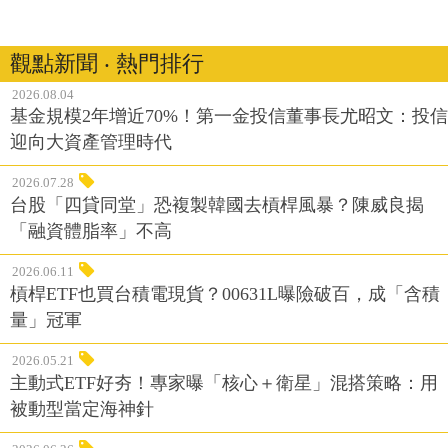
觀點新聞 ‧ 熱門排行
2026.08.04
基金規模2年增近70%！第一金投信董事長尤昭文：投信
迎向大資產管理時代
2026.07.28
台股「四貸同堂」恐複製韓國去槓桿風暴？陳威良揭
「融資體脂率」不高
2026.06.11
槓桿ETF也買台積電現貨？00631L曝險破百，成「含積
量」冠軍
2026.05.21
主動式ETF好夯！專家曝「核心＋衛星」混搭策略：用
被動型當定海神針