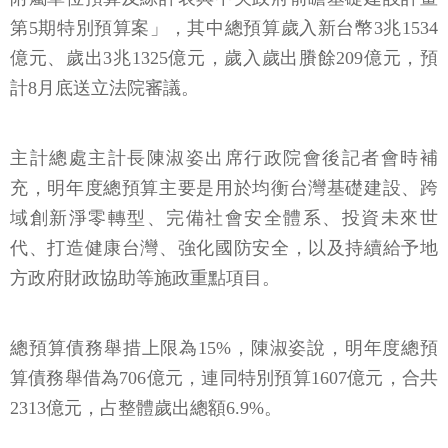
第5期特別預算案」，其中總預算歲入新台幣3兆1534
億元、歲出3兆1325億元，歲入歲出賸餘209億元，預
計8月底送立法院審議。
主計總處主計長陳淑姿出席行政院會後記者會時補
充，明年度總預算主要是用於均衡台灣基礎建設、跨
域創新淨零轉型、完備社會安全體系、投資未來世
代、打造健康台灣、強化國防安全，以及持續給予地
方政府財政協助等施政重點項目。
總預算債務舉措上限為15%，陳淑姿說，明年度總預
算債務舉借為706億元，連同特別預算1607億元，合共
2313億元，占整體歲出總額6.9%。