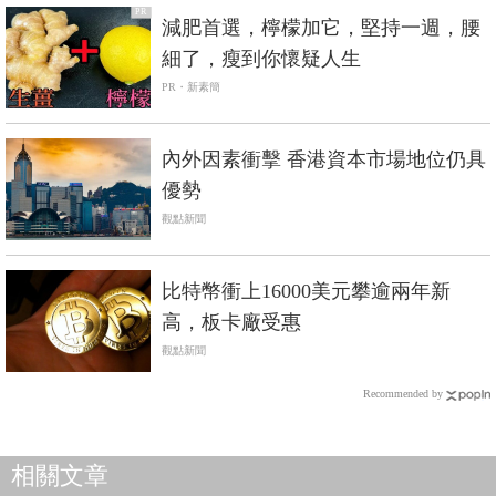
PR
減肥首選，檸檬加它，堅持一週，腰
細了，瘦到你懷疑人生
PR・新素簡
內外因素衝擊 香港資本市場地位仍具
優勢
觀點新聞
比特幣衝上16000美元攀逾兩年新
高，板卡廠受惠
觀點新聞
Recommended by
相關文章