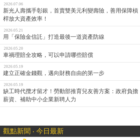
2026.07.06
新光人壽攜手彰銀，首賣雙美元利變壽險，善用保障槓
桿放大資產效率！
2026.05.21
用「保險金信託」打造最後一道資產防線
2026.05.20
車禍理賠全攻略，可以申請哪些賠償
2026.05.19
建立正確金錢觀，邁向財務自由的第一步
2026.05.19
缺工時代攬才留才！勞動部推育兒友善方案：政府負擔
薪資、補助中小企業新聘人力
觀點新聞 ‧ 今日最新