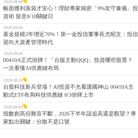
2026.08.06
帳面獲利落袋才安心！理財專家揭密「9%攻守兼備」投
資術 留意8/10關鍵日
2026.08.04
基金規模2年增近70%！第一金投信董事長尤昭文：投信
迎向大資產管理時代
2026.08.04
00410A正式掛牌！「台版主動QQQ」投資哪些股票？
一次看懂AI供應鏈布局
2026.08.03
台股科技新兵登場！AI投資不光看護國神山 00410A主
動式ETF布局科技供應鏈 8/3掛牌上市
2026.08.03
指數創高但雜音不斷，2026下半年該追高還是觀望？專
家點出關鍵：分散不是口號