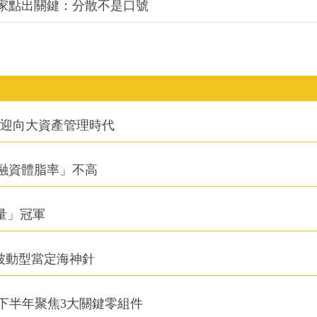
專家點出關鍵：分散不是口號
信迎向大資產管理時代
融資體脂率」不高
積量」冠軍
被動型當定海神針
下半年聚焦3大關鍵零組件