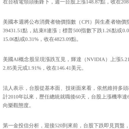
在台積電領頭衝鋒下，週一台股上漲148.87點，收在2
美國本週將公布消費者物價指數（CPI）與生產者物價指
39431.51點，結束8連漲；標普500指數下跌1.26點或
15.06點或0.31%，收在4823.09點。
美國AI概念股呈現漲跌互見，輝達（NVIDIA）上漲5.21美元
2.85美元或1.91%，收在146.41美元。
法人表示，台股從基本面、技術面來看，依然維持多頭格
計2010年以來，歷任總統就職後60天，台股上漲機率達64
向樂觀態度。
第一金投信分析，迎接520到來前，台股下跌即見買