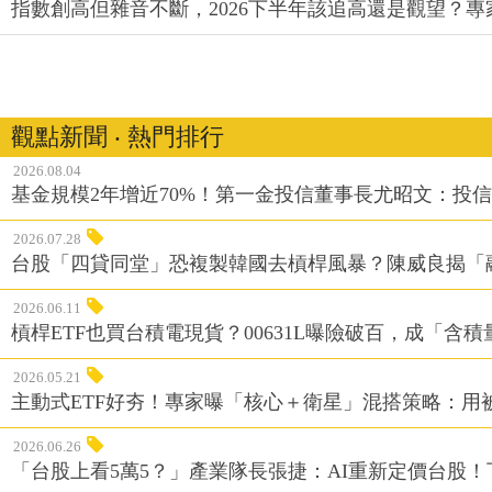
指數創高但雜音不斷，2026下半年該追高還是觀望？
觀點新聞 ‧ 熱門排行
2026.08.04
基金規模2年增近70%！第一金投信董事長尤昭文：投
2026.07.28
台股「四貸同堂」恐複製韓國去槓桿風暴？陳威良揭「
2026.06.11
槓桿ETF也買台積電現貨？00631L曝險破百，成「含
2026.05.21
主動式ETF好夯！專家曝「核心＋衛星」混搭策略：用
2026.06.26
「台股上看5萬5？」產業隊長張捷：AI重新定價台股！