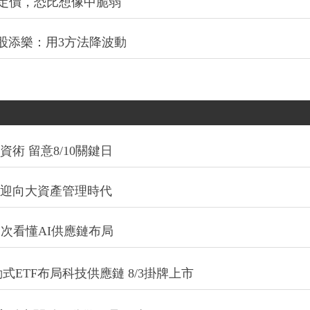
定價，恐比想像中脆弱
股添樂：用3方法降波動
術 留意8/10關鍵日
信迎向大資產管理時代
一次看懂AI供應鏈布局
式ETF布局科技供應鏈 8/3掛牌上市