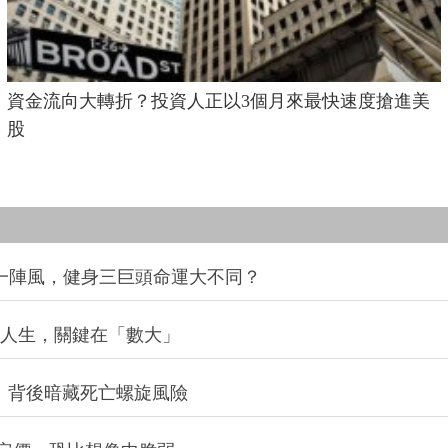
資金流向大轉折？投資人正以3個月來最快速度搶進美
股
同一陣風，健身三巨頭命運大不同？
改變人生，關鍵在「數大」
：背後暗藏死亡螺旋風險