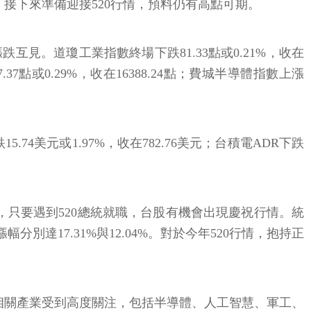
變，接下來準備迎接520行情，預料仍有高點可期。
見。道瓊工業指數終場下跌81.33點或0.21%，收在
.37點或0.29%，收在16388.24點；費城半導體指數上漲
15.74美元或1.97%，收在782.76美元；台積電ADR下跌
，只要遇到520總統就職，台股有機會出現慶祝行情。統
分別達17.31%與12.04%。對於今年520行情，抱持正
相關產業受到高度關注，包括半導體、人工智慧、軍工、