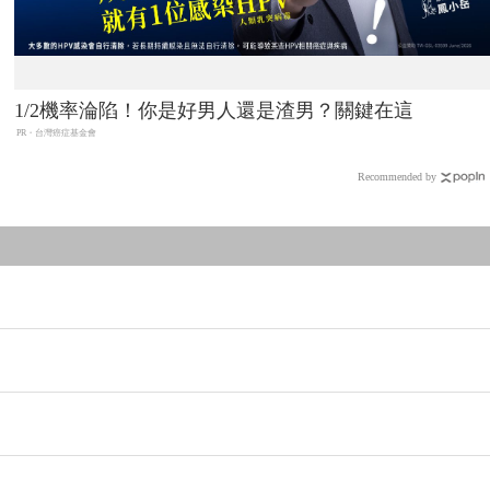
1/2機率淪陷！你是好男人還是渣男？關鍵在這
PR・台灣癌症基金會
Recommended by