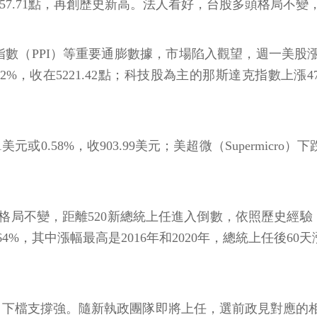
0857.71點，再創歷史新高。法人看好，台股多頭格局不
數（PPI）等重要通膨數據，市場陷入觀望，週一美股漲跌互
0.02%，收在5221.42點；科技股為主的那斯達克指數上漲47
或0.58%，收903.99美元；美超微（Supermicro）下跌
局不變，距離520新總統上任進入倒數，依照歷史經驗
%，其中漲幅最高是2016年和2020年，總統上任後60天漲幅
盤，下檔支撐強。隨新執政團隊即將上任，選前政見對應的