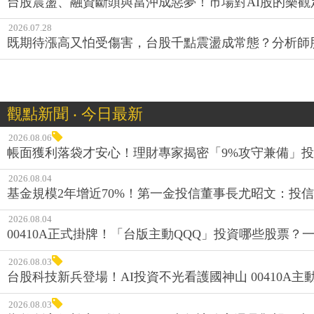
台股震盪、融資斷頭與當沖成惡夢！市場對AI股的樂觀
2026.07.28
既期待漲高又怕受傷害，台股千點震盪成常態？分析師
觀點新聞 ‧ 今日最新
2026.08.06
帳面獲利落袋才安心！理財專家揭密「9%攻守兼備」投資
2026.08.04
基金規模2年增近70%！第一金投信董事長尤昭文：投
2026.08.04
00410A正式掛牌！「台版主動QQQ」投資哪些股票？
2026.08.03
台股科技新兵登場！AI投資不光看護國神山 00410A主動
2026.08.03