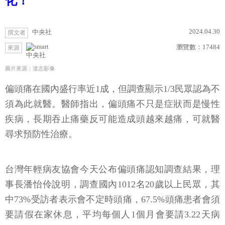
化！
2024.04.30
中央社
撰文者
瀏覽數：
17484
來源
中央社
圖片來源：達志影像
偏頭痛在國內盛行率近1成，但調查顯示1/3民眾認為不
須為此就醫。醫師指出，偏頭痛不只是症狀而是慢性
疾病，長期吞止痛藥反可能造成頭越來越痛，可就醫
尋求預防性治療。
台灣年輕病友協會今天公布偏頭痛認知調查結果，理
事長潘怡伶說明，調查國內1012名20歲以上民眾，其
中73%受訪者表示會不定時頭痛，67.5%頭痛患者會須
要請假在家休息，平均每個人1個月會要請3.22天病