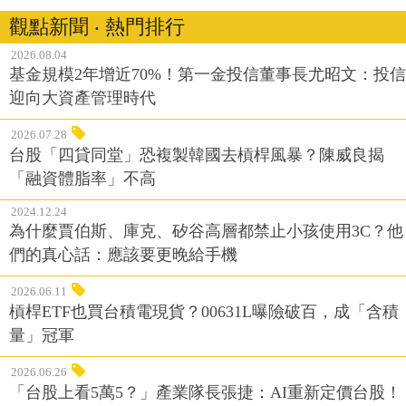
觀點新聞 ‧ 熱門排行
2026.08.04
基金規模2年增近70%！第一金投信董事長尤昭文：投信
迎向大資產管理時代
2026.07.28
台股「四貸同堂」恐複製韓國去槓桿風暴？陳威良揭
「融資體脂率」不高
2024.12.24
為什麼賈伯斯、庫克、矽谷高層都禁止小孩使用3C？他
們的真心話：應該要更晚給手機
2026.06.11
槓桿ETF也買台積電現貨？00631L曝險破百，成「含積
量」冠軍
2026.06.26
「台股上看5萬5？」產業隊長張捷：AI重新定價台股！