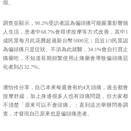
假。
調查並顯示，90.2%受訪者認為偏頭痛可能嚴重影響個
人生活，患者中68.7%會尋求按摩等方式改善，其中1
成民眾每月此花費超過新台幣5000元；且近1/3民眾認
為偏頭痛只是症狀、不須為此就醫，34.1%會自行買止
痛藥吃，不知道長期頻繁使用止痛藥會導致偏頭痛惡
化者則占32.7%。
潘怡伶分享，自己本來每週會有約4天頭痛，過去都會
按摩舒緩，加上身邊很多人也有頭痛問題，但大家都
不清楚「原來可以不會頭痛」；直到這次舉辦問卷調
查，才發現自己原來也是偏頭痛患者。