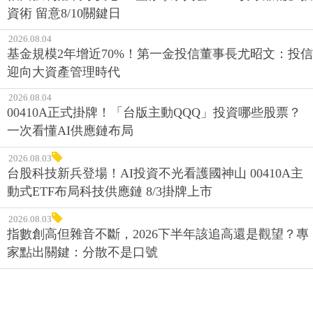
資術 留意8/10關鍵日
2026.08.04
基金規模2年增近70%！第一金投信董事長尤昭文：投信
迎向大資產管理時代
2026.08.04
00410A正式掛牌！「台版主動QQQ」投資哪些股票？
一次看懂AI供應鏈布局
2026.08.03
台股科技新兵登場！AI投資不光看護國神山 00410A主
動式ETF布局科技供應鏈 8/3掛牌上市
2026.08.03
指數創高但雜音不斷，2026下半年該追高還是觀望？專
家點出關鍵：分散不是口號