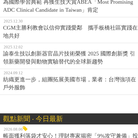
為國際學習典範 再獲生技大賞ABEA「Most Promising
ADC Clinical Candidate in Taiwan」肯定
2025.12.30
CGM主勝利教會以信仰實踐愛鄰 攜手板橋社區實踐在
地共好
2025.12.02
諭泰生技以創新器官晶片技術榮獲 2025 國際創新獎 引
領新藥開發與動物實驗替代的全球新趨勢
2024.09.12
紡織更進一步，組團拓展美國市場，業者：台灣強項在
戶外服飾
觀點新聞 ‧ 今日最新
2026.08.06
帳面獲利落袋才安心！理財專家揭密「9%攻守兼備」投