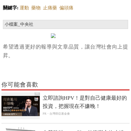
關鍵字:
運動
藥物
止痛藥
偏頭痛
小檔案_中央社
希望透過更好的報導與文章品質，讓台灣社會向上提
昇。
你可能會喜歡
PR
立即諮詢HPV！是對自己健康最好的
投資，把握現在不嫌晚！
PR・台灣癌症基金會