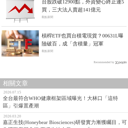
台股跌破12900點，外資變心終止連5
買，三大法人賣超141億元
觀點新聞
槓桿ETF也買台積電現貨？00631L曝
險破百，成「含積量」冠軍
觀點新聞
Recommended by
相關文章
2026.07.15
全台最符合WHO健康框架區域曝光！大林口「這特
區」引爆置產潮
2026.03.20
嘉正生技(Honeybear Biosciences)研發實力漸獲矚目，可