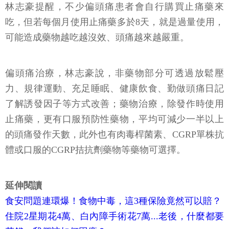
林志豪提醒，不少偏頭痛患者會自行購買止痛藥來
吃，但若每個月使用止痛藥多於8天，就是過量使用，
可能造成藥物越吃越沒效、頭痛越來越嚴重。
偏頭痛治療，林志豪說，非藥物部分可透過放鬆壓
力、規律運動、充足睡眠、健康飲食、勤做頭痛日記
了解誘發因子等方式改善；藥物治療，除發作時使用
止痛藥，更有口服預防性藥物，平均可減少一半以上
的頭痛發作天數，此外也有肉毒桿菌素、CGRP單株抗
體或口服的CGRP拮抗劑藥物等藥物可選擇。
延伸閱讀
食安問題連環爆！食物中毒，這3種保險竟然可以賠？
住院2星期花4萬、白內障手術花7萬...老後，什麼都要