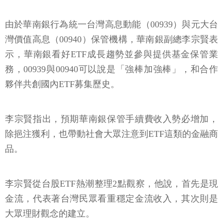
由於華南銀行為統一台灣高息動能（00939）與元大台
灣價值高息（00940）保管機構，華南銀副總李宗賢表
示，華南銀看好ETF成長趨勢並參與提供基金保管業
務，00939與00940可以說是「強棒加強棒」，和合作
夥伴共創國內ETF募集歷史。
李宗賢指出，預期華南銀保管手續費收入勢必增加，
除挹注獲利，也帶動社會大眾注意到ETF這類的金融商
品。
李宗賢從台股ETF熱潮整理2點觀察，他說，首先是現
金流，代表著台灣民眾看重穩定金流收入，其次則是
大眾理財觀念的建立。