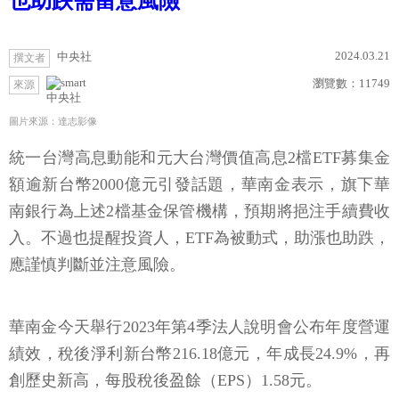
也助跌需留意風險
2024.03.21
中央社
撰文者
瀏覽數：
11749
來源
中央社
圖片來源：達志影像
統一台灣高息動能和元大台灣價值高息2檔ETF募集金
額逾新台幣2000億元引發話題，華南金表示，旗下華
南銀行為上述2檔基金保管機構，預期將挹注手續費收
入。不過也提醒投資人，ETF為被動式，助漲也助跌，
應謹慎判斷並注意風險。
華南金今天舉行2023年第4季法人說明會公布年度營運
績效，稅後淨利新台幣216.18億元，年成長24.9%，再
創歷史新高，每股稅後盈餘（EPS）1.58元。