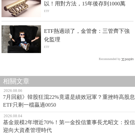
以！用對方法，15年後存到1000萬
ETF
ETF熱過頭了，金管會：三管齊下強
化監理
ETF
Recommended by
相關文章
2026.08.06
7月回顧》韓股狂瀉22%竟還是績效冠軍？重挫時高股息
ETF只剩一檔贏過0050
2026.08.04
基金規模2年增近70%！第一金投信董事長尤昭文：投信
迎向大資產管理時代