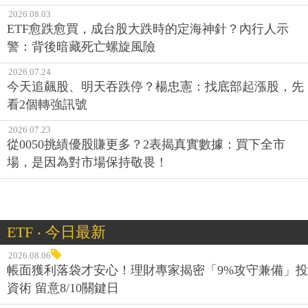
2026.08.03
ETF愈跌愈買，成台股大跌時的定海神針？內行人示
警：背後暗藏死亡螺旋風險
2026.07.24
今天追飆股、明天吞跌停？楊忠憲：找底部起漲股，先
看2個轉強訊號
2026.07.23
從0050挑績優股賺更多？2表揭真實數據：買下全市
場，是因為對市場保持敬畏！
ETF ‧ 今日最新
2026.08.06
帳面獲利落袋才安心！理財專家揭密「9%攻守兼備」投
資術 留意8/10關鍵日