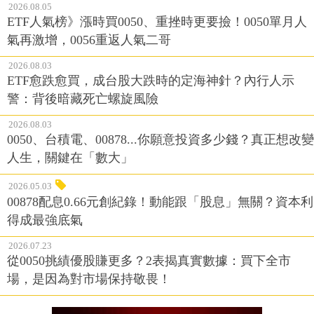
2026.08.05
ETF人氣榜》漲時買0050、重挫時更要撿！0050單月人
氣再激增，0056重返人氣二哥
2026.08.03
ETF愈跌愈買，成台股大跌時的定海神針？內行人示
警：背後暗藏死亡螺旋風險
2026.08.03
0050、台積電、00878...你願意投資多少錢？真正想改變
人生，關鍵在「數大」
2026.05.03
00878配息0.66元創紀錄！動能跟「股息」無關？資本利
得成最強底氣
2026.07.23
從0050挑績優股賺更多？2表揭真實數據：買下全市
場，是因為對市場保持敬畏！