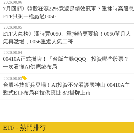
2026.08.06
7月回顧》韓股狂瀉22%竟還是績效冠軍？重挫時高股息
ETF只剩一檔贏過0050
2026.08.05
ETF人氣榜》漲時買0050、重挫時更要撿！0050單月人
氣再激增，0056重返人氣二哥
2026.08.04
00410A正式掛牌！「台版主動QQQ」投資哪些股票？
一次看懂AI供應鏈布局
2026.08.03
台股科技新兵登場！AI投資不光看護國神山 00410A主
動式ETF布局科技供應鏈 8/3掛牌上市
ETF ‧ 熱門排行