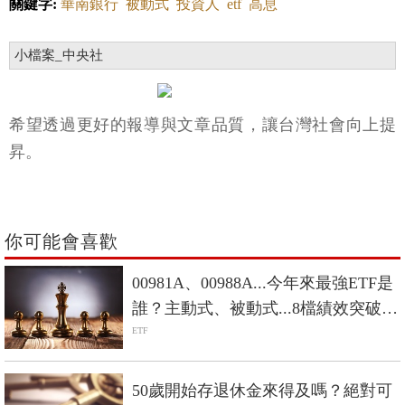
關鍵字:
華南銀行
被動式
投資人
etf
高息
小檔案_中央社
希望透過更好的報導與文章品質，讓台灣社會向上提
昇。
你可能會喜歡
00981A、00988A...今年來最強ETF是
誰？主動式、被動式...8檔績效突破
100%
ETF
50歲開始存退休金來得及嗎？絕對可