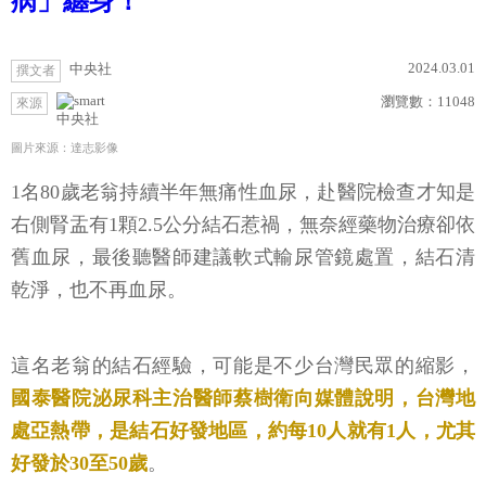
病」纏身！
2024.03.01
中央社
撰文者
瀏覽數：
11048
來源
中央社
圖片來源：達志影像
1名80歲老翁持續半年無痛性血尿，赴醫院檢查才知是
右側腎盂有1顆2.5公分結石惹禍，無奈經藥物治療卻依
舊血尿，最後聽醫師建議軟式輸尿管鏡處置，結石清
乾淨，也不再血尿。
這名老翁的結石經驗，可能是不少台灣民眾的縮影，
國泰醫院泌尿科主治醫師蔡樹衛向媒體說明，台灣地
處亞熱帶，是結石好發地區，約每10人就有1人，尤其
好發於30至50歲
。