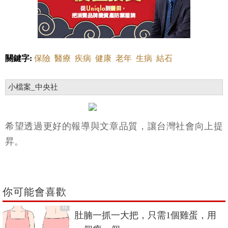
關鍵字:
保險
醫療
疾病
健康
老年
生病
結石
小檔案_中央社
希望透過更好的報導與文章品質，讓台灣社會向上提
昇。
你可能會喜歡
PR
肚腩一抓一大把，只需1個雞蛋，用