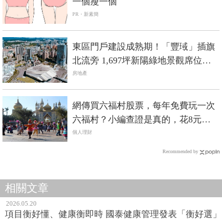
一個瘦一個
PR・新素簡
東區門戶建設成熟期！「豐琙」插旗
北流旁 1,697坪新陽綠地景觀席位限
量登場
房地產
網傳買六福村股票，每年免費玩一次
六福村？小編查證是真的，花8元買1
股也行
個人理財
Recommended by
相關文章
2026.05.20
項目衡好懂、健康衡即時 國泰健康管理發表「衡好選」