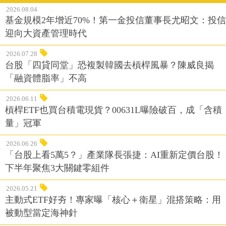
2026.08.04
基金規模2年增近70%！第一金投信董事長尤昭文：投信
迎向大資產管理時代
2026.07.28
台股「四貸同堂」恐複製韓國去槓桿風暴？陳威良揭
「融資體脂率」不高
2026.06.11
槓桿ETF也買台積電現貨？00631L曝險破百，成「含積
量」冠軍
2026.06.26
「台股上看5萬5？」產業隊長張捷：AI重新定價台股！
下半年聚焦3大關鍵零組件
2026.05.21
主動式ETF好夯！專家曝「核心＋衛星」混搭策略：用
被動型當定海神針