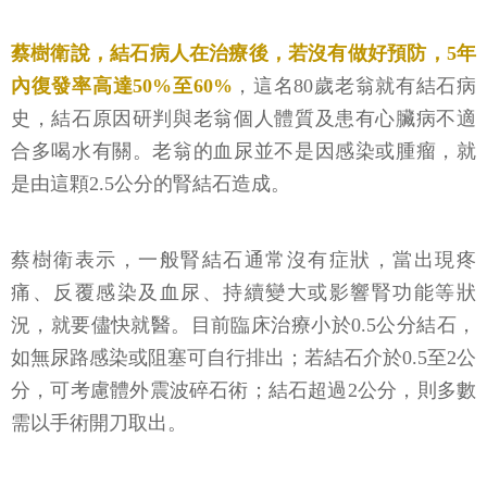
蔡樹衛說，結石病人在治療後，若沒有做好預防，5年
內復發率高達50%至60%
，這名80歲老翁就有結石病
史，結石原因研判與老翁個人體質及患有心臟病不適
合多喝水有關。老翁的血尿並不是因感染或腫瘤，就
是由這顆2.5公分的腎結石造成。
蔡樹衛表示，一般腎結石通常沒有症狀，當出現疼
痛、反覆感染及血尿、持續變大或影響腎功能等狀
況，就要儘快就醫。目前臨床治療小於0.5公分結石，
如無尿路感染或阻塞可自行排出；若結石介於0.5至2公
分，可考慮體外震波碎石術；結石超過2公分，則多數
需以手術開刀取出。