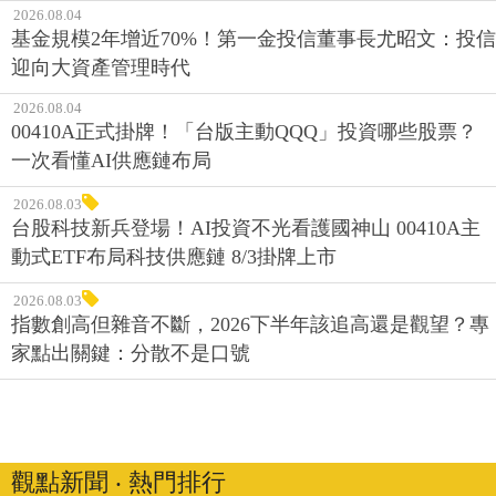
2026.08.04
基金規模2年增近70%！第一金投信董事長尤昭文：投信
迎向大資產管理時代
2026.08.04
00410A正式掛牌！「台版主動QQQ」投資哪些股票？
一次看懂AI供應鏈布局
2026.08.03
台股科技新兵登場！AI投資不光看護國神山 00410A主
動式ETF布局科技供應鏈 8/3掛牌上市
2026.08.03
指數創高但雜音不斷，2026下半年該追高還是觀望？專
家點出關鍵：分散不是口號
觀點新聞 ‧ 熱門排行