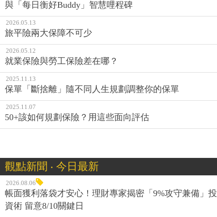
與「每日衡好Buddy」智慧哩程碑
2026.05.13
旅平險兩大保障不可少
2026.05.12
就業保險與勞工保險差在哪？
2025.11.13
保單「斷捨離」隨不同人生規劃調整你的保單
2025.11.07
50+該如何規劃保險？用這些面向評估
觀點新聞 ‧ 今日最新
2026.08.06
帳面獲利落袋才安心！理財專家揭密「9%攻守兼備」投
資術 留意8/10關鍵日