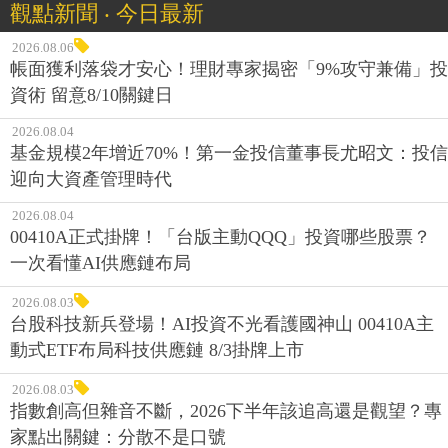
觀點新聞 ‧ 今日最新
2026.08.06
帳面獲利落袋才安心！理財專家揭密「9%攻守兼備」投
資術 留意8/10關鍵日
2026.08.04
基金規模2年增近70%！第一金投信董事長尤昭文：投信
迎向大資產管理時代
2026.08.04
00410A正式掛牌！「台版主動QQQ」投資哪些股票？
一次看懂AI供應鏈布局
2026.08.03
台股科技新兵登場！AI投資不光看護國神山 00410A主
動式ETF布局科技供應鏈 8/3掛牌上市
2026.08.03
指數創高但雜音不斷，2026下半年該追高還是觀望？專
家點出關鍵：分散不是口號