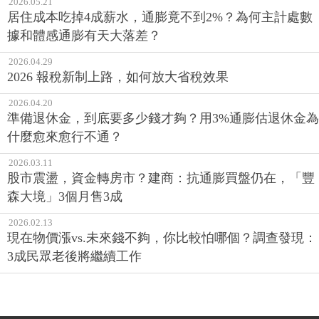
2026.05.21
居住成本吃掉4成薪水，通膨竟不到2%？為何主計處數
據和體感通膨有天大落差？
2026.04.29
2026 報稅新制上路，如何放大省稅效果
2026.04.20
準備退休金，到底要多少錢才夠？用3%通膨估退休金為
什麼愈來愈行不通？
2026.03.11
股市震盪，資金轉房市？建商：抗通膨買盤仍在，「豐
森大境」3個月售3成
2026.02.13
現在物價漲vs.未來錢不夠，你比較怕哪個？調查發現：
3成民眾老後將繼續工作