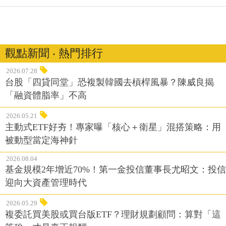
觀點新聞 ‧ 熱門排行
2026.07.28
台股「四貸同堂」恐複製韓國去槓桿風暴？陳威良揭
「融資體脂率」不高
2026.05.21
主動式ETF好夯！專家曝「核心＋衛星」混搭策略：用
被動型當定海神針
2026.08.04
基金規模2年增近70%！第一金投信董事長尤昭文：投信
迎向大資產管理時代
2026.05.29
複委託買美股或買台版ETF？理財規劃顧問：算對「這