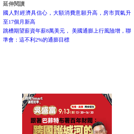
延伸閱讀
國人對經濟具信心，大額消費意願升高，房市買氣升
至17個月新高
跳槽期望薪資年薪8萬美元， 美國通膨上行風險增，聯
準會：這不利2%的通膨目標