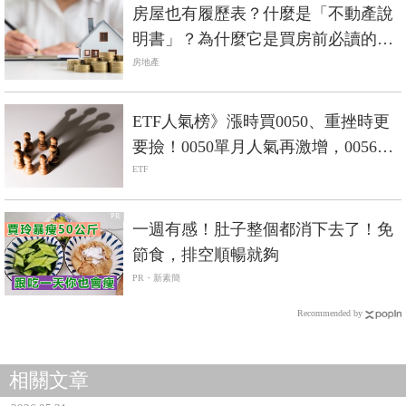
房屋也有履歷表？什麼是「不動產說
明書」？為什麼它是買房前必讀的保
命符？
房地產
ETF人氣榜》漲時買0050、重挫時更
要撿！0050單月人氣再激增，0056重
返人氣二哥
ETF
PR
一週有感！肚子整個都消下去了！免
節食，排空順暢就夠
PR・新素簡
Recommended by
相關文章