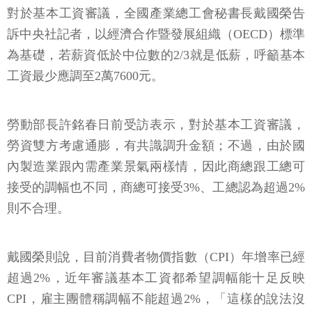
對於基本工資審議，全國產業總工會秘書長戴國榮告
訴中央社記者，以經濟合作暨發展組織（OECD）標準
為基礎，若薪資低於中位數的2/3就是低薪，呼籲基本
工資最少應調至2萬7600元。
勞動部長許銘春日前受訪表示，對於基本工資審議，
勞資雙方考慮通膨，有共識調升金額；不過，由於國
內製造業跟內需產業景氣兩樣情，因此商總跟工總可
接受的調幅也不同，商總可接受3%、工總認為超過2%
則不合理。
戴國榮則說，目前消費者物價指數（CPI）年增率已經
超過2%，近年審議基本工資都希望調幅能十足反映
CPI，雇主團體稱調幅不能超過2%，「這樣的說法沒