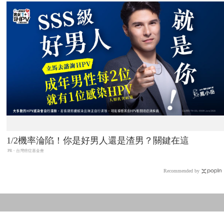
1/2機率淪陷！你是好男人還是渣男？關鍵在這
PR・台灣癌症基金會
Recommended by