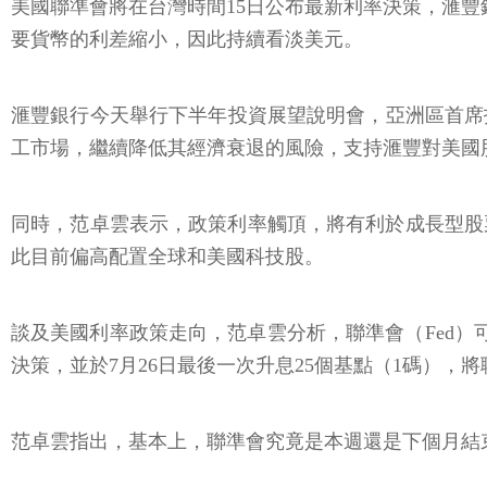
美國聯準會將在台灣時間15日公布最新利率決策，滙豐
要貨幣的利差縮小，因此持續看淡美元。
滙豐銀行今天舉行下半年投資展望說明會，亞洲區首席
工市場，繼續降低其經濟衰退的風險，支持滙豐對美國
同時，范卓雲表示，政策利率觸頂，將有利於成長型股
此目前偏高配置全球和美國科技股。
談及美國利率政策走向，范卓雲分析，聯準會（Fed）可能將
決策，並於7月26日最後一次升息25個基點（1碼），將聯
范卓雲指出，基本上，聯準會究竟是本週還是下個月結