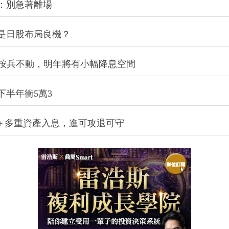
：別急著離場
是日股布局良機？
今年按兵不動，明年將有小幅降息空間
下半年衝5萬3
股＋多重資產入息，進可攻退可守