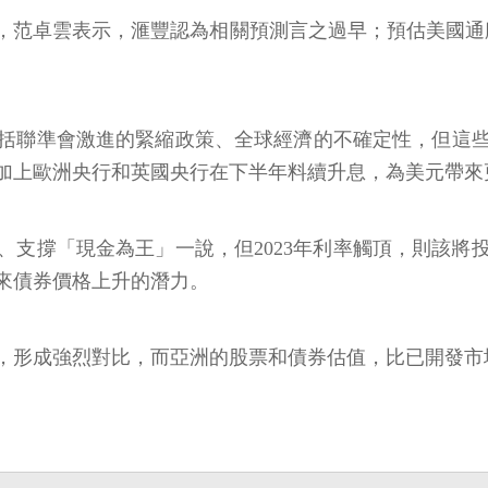
范卓雲表示，滙豐認為相關預測言之過早；預估美國通膨
括聯準會激進的緊縮政策、全球經濟的不確定性，但這
加上歐洲央行和英國央行在下半年料續升息，為美元帶來
息、支撐「現金為王」一說，但2023年利率觸頂，則該
來債券價格上升的潛力。
，形成強烈對比，而亞洲的股票和債券估值，比已開發市