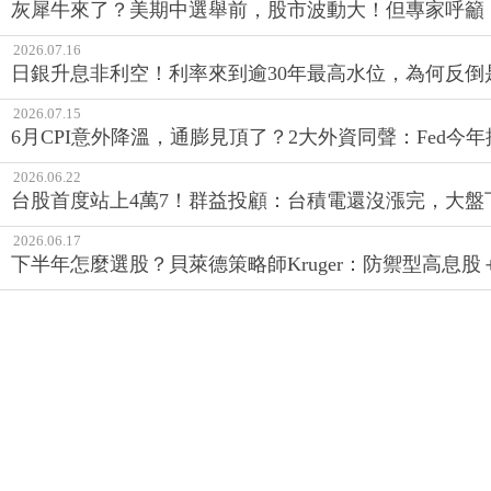
灰犀牛來了？美期中選舉前，股市波動大！但專家呼籲
2026.07.16
日銀升息非利空！利率來到逾30年最高水位，為何反倒
2026.07.15
6月CPI意外降溫，通膨見頂了？2大外資同聲：Fed
2026.06.22
台股首度站上4萬7！群益投顧：台積電還沒漲完，大盤
2026.06.17
下半年怎麼選股？貝萊德策略師Kruger：防禦型高息