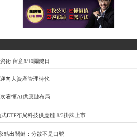
術 留意8/10關鍵日
信迎向大資產管理時代
一次看懂AI供應鏈布局
式ETF布局科技供應鏈 8/3掛牌上市
專家點出關鍵：分散不是口號