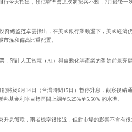
銀行今天指出，預估聯準會這次將按兵不動，7月最後一
投資總監范卓雲指出，在美國銀行業動盪下，美國經濟
股市溫和偏高比重配置。
票，預計人工智慧（AI）與自動化等產業的盈餘前景亮
於6月14日（台灣時間15日）暫停升息，觀察後續通膨走勢
邦基金利率目標區間上調至5.25%至5.50% 的水準。
束升息循環，兩者機率很接近，但對市場的影響不會有很