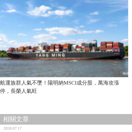
航運族群人氣不墜！陽明納MSCI成分股，萬海攻漲
停，長榮人氣旺
相關文章
2026.07.17