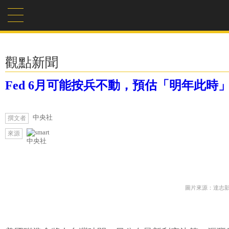
觀點新聞
Fed 6月可能按兵不動，預估「明年此時
中央社
撰文者
來源
中央社
圖片來源：達志