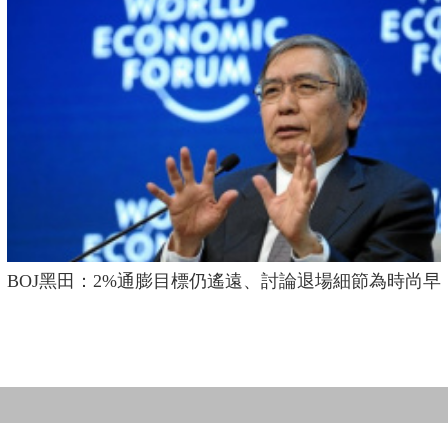
BOJ黑田：2%通膨目標仍遙遠、討論退場細節為時尚早