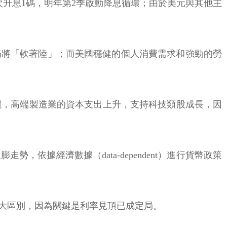
次升息1碼，明年第2季啟動降息循環；由於美元與其他主
仍將「軟著陸」；而美國穩健的個人消費需求和強勁的勞
麗，高端製造業的資本支出上升，支持科技類股成長，因
，依據經濟數據（data-dependent）進行貨幣政策
大區別，因為關鍵是利率見頂已成定局。