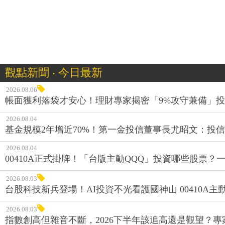
觀點新聞 ‧ 今日最新
2026.08.06
帳面獲利落袋才安心！理財專家揭密「9%攻守兼備」投資
2026.08.04
基金規模2年增近70%！第一金投信董事長尤昭文：投
2026.08.04
00410A正式掛牌！「台版主動QQQ」投資哪些股票？
2026.08.03
台股科技新兵登場！AI投資不光看護國神山 00410A主動
2026.08.03
指數創高但雜音不斷，2026下半年該追高還是觀望？