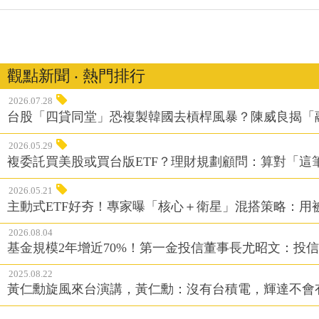
觀點新聞 ‧ 熱門排行
2026.07.28
台股「四貸同堂」恐複製韓國去槓桿風暴？陳威良揭「
2026.05.29
複委託買美股或買台版ETF？理財規劃顧問：算對「這
2026.05.21
主動式ETF好夯！專家曝「核心＋衛星」混搭策略：用
2026.08.04
基金規模2年增近70%！第一金投信董事長尤昭文：投
2025.08.22
黃仁勳旋風來台演講，黃仁勳：沒有台積電，輝達不會