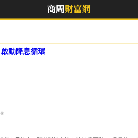
」啟動降息循環
影像