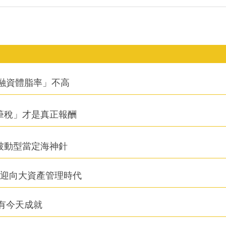
融資體脂率」不高
筆稅」才是真正報酬
被動型當定海神針
信迎向大資產管理時代
有今天成就