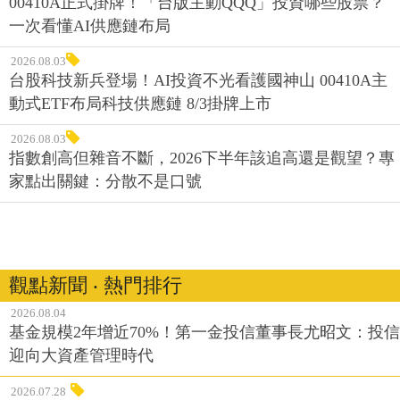
00410A正式掛牌！「台版主動QQQ」投資哪些股票？
一次看懂AI供應鏈布局
2026.08.03
台股科技新兵登場！AI投資不光看護國神山 00410A主
動式ETF布局科技供應鏈 8/3掛牌上市
2026.08.03
指數創高但雜音不斷，2026下半年該追高還是觀望？專
家點出關鍵：分散不是口號
觀點新聞 ‧ 熱門排行
2026.08.04
基金規模2年增近70%！第一金投信董事長尤昭文：投信
迎向大資產管理時代
2026.07.28