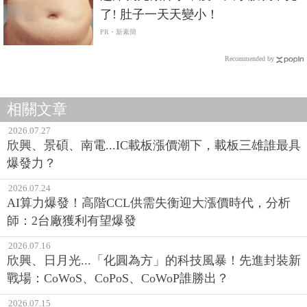
了! 肚子一天天變小！
PR・新素簡
Recommended by
相關文章
2026.07.27
欣興、景碩、南電...IC載板漲價潮下，載板三雄誰最具
爆發力？
2026.07.24
AI算力爆發！高階CCL供需失衡迎大漲價時代，分析
師：2台廠獲利有望爆發
2026.07.16
欣興、日月光...「化圓為方」的科技風暴！先進封裝新
戰場：CoWoS、CoPoS、CoWoP誰勝出？
2026.07.15