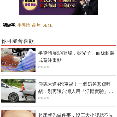
關鍵字:
半導體
晶片
SEMI
你可能會喜歡
半導體展9/4登場，矽光子、面板封裝
成關注重點
觀點新聞
仰德大道4死車禍！一個奶爸悲傷呼
籲：別再讓台灣人用「活體實驗」來
驗證車子安全
觀點新聞
PR
起床就先做件事，沒三天小腹就不見