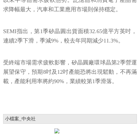
以來半導體需求疲軟態勢。記憶體和消費電子產品需
求降幅最大，汽車和工業應用市場則保持穩定。
SEMI指出，第1季矽晶圓出貨面積32.65億平方英吋，
連續2季下滑，季減9%，較去年同期減少11.3%。
受終端市場需求疲軟影響，矽晶圓廠環球晶第2季營運
展望保守，預期8吋及12吋產能恐將出現鬆動，不再滿
載，產能利用率將約90%，業績較第1季滑落。
小檔案_中央社