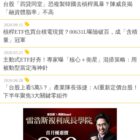
台股「四貸同堂」恐複製韓國去槓桿風暴？陳威良揭
「融資體脂率」不高
2026.06.11
槓桿ETF也買台積電現貨？00631L曝險破百，成「含積
量」冠軍
2026.05.21
主動式ETF好夯！專家曝「核心＋衛星」混搭策略：用
被動型當定海神針
2026.06.26
「台股上看5萬5？」產業隊長張捷：AI重新定價台股！
下半年聚焦3大關鍵零組件