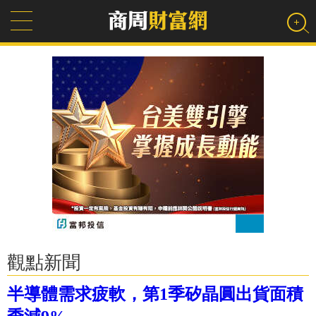
觀點新聞
半導體需求疲軟，第1季矽晶圓出貨面積