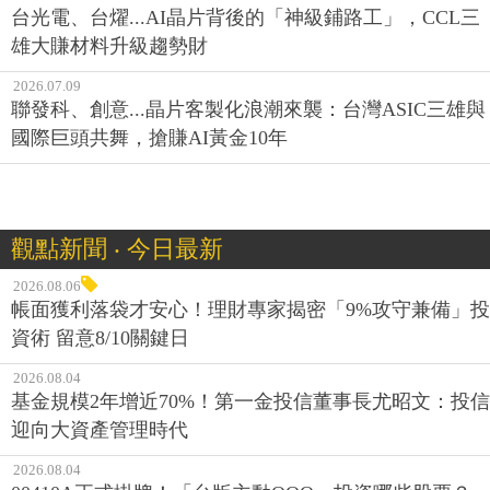
台光電、台燿...AI晶片背後的「神級鋪路工」，CCL三
雄大賺材料升級趨勢財
2026.07.09
聯發科、創意...晶片客製化浪潮來襲：台灣ASIC三雄與
國際巨頭共舞，搶賺AI黃金10年
觀點新聞 ‧ 今日最新
2026.08.06
帳面獲利落袋才安心！理財專家揭密「9%攻守兼備」投
資術 留意8/10關鍵日
2026.08.04
基金規模2年增近70%！第一金投信董事長尤昭文：投信
迎向大資產管理時代
2026.08.04