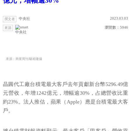
億元，增幅逾30%
2023.03.03
中央社
撰文者
瀏覽數：
5946
來源
中央社
來源：商業周刊/駱裕隆攝
晶圓代工廠台積電最大客戶去年貢獻新台幣5296.49億
元營收，年增1242億元，增幅逾30%，占總營收比重
約23%。法人推估，蘋果（Apple）應是台積電最大客
戶。