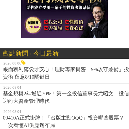
觀點新聞 ‧ 今日最新
2026.08.06
帳面獲利落袋才安心！理財專家揭密「9%攻守兼備」投
資術 留意8/10關鍵日
2026.08.04
基金規模2年增近70%！第一金投信董事長尤昭文：投信
迎向大資產管理時代
2026.08.04
00410A正式掛牌！「台版主動QQQ」投資哪些股票？
一次看懂AI供應鏈布局