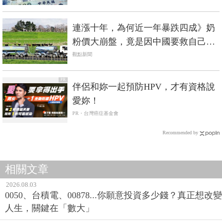
連漲十年，為何近一年暴跌四成》奶
粉價大崩盤，竟是因中國要救自己的
「奶業」？
觀點新聞
PR
伴侶和妳一起預防HPV，才有資格說
愛妳！
PR・台灣癌症基金會
Recommended by
相關文章
2026.08.03
0050、台積電、00878...你願意投資多少錢？真正想改變
人生，關鍵在「數大」