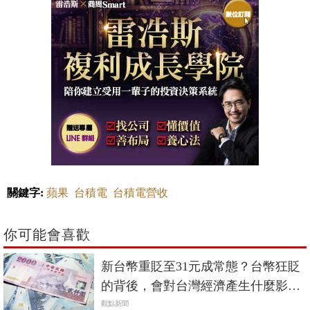
關鍵字:
蘋果
台積電
台積電營收
你可能會喜歡
新台幣重貶至31元成常態？台幣狂貶
的背後，會對台灣經濟產生什麼影
響？
觀點新聞