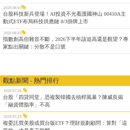
2026.08.03
台股科技新兵登場！AI投資不光看護國神山 00410A主
動式ETF布局科技供應鏈 8/3掛牌上市
2026.08.03
指數創高但雜音不斷，2026下半年該追高還是觀望？專
家點出關鍵：分散不是口號
觀點新聞 ‧ 熱門排行
2026.07.28
台股「四貸同堂」恐複製韓國去槓桿風暴？陳威良揭
「融資體脂率」不高
2026.05.29
複委託買美股或買台版ETF？理財規劃顧問：算對「這