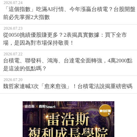
2026.07.24
「這個指數」吃滿AI行情、今年漲贏台積電？台股開盤
前必先掌握2大指數
2026.07.23
從0050挑績優股賺更多？2表揭真實數據：買下全市
場，是因為對市場保持敬畏！
2026.07.22
台積電、聯發科、鴻海、台達電全面轉強，4萬2000點
是這波的低點嗎？
2026.07.20
魏哲家連喊3次「愈來愈強」！台積電法說揭重磅密碼