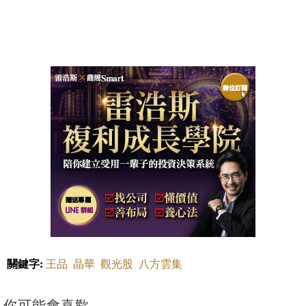
關鍵字:
王品
晶華
觀光股
八方雲集
你可能會喜歡