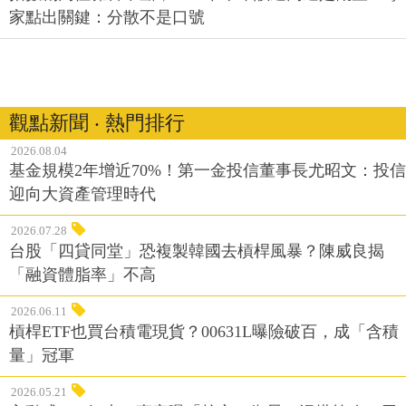
家點出關鍵：分散不是口號
觀點新聞 ‧ 熱門排行
2026.08.04
基金規模2年增近70%！第一金投信董事長尤昭文：投信
迎向大資產管理時代
2026.07.28
台股「四貸同堂」恐複製韓國去槓桿風暴？陳威良揭
「融資體脂率」不高
2026.06.11
槓桿ETF也買台積電現貨？00631L曝險破百，成「含積
量」冠軍
2026.05.21