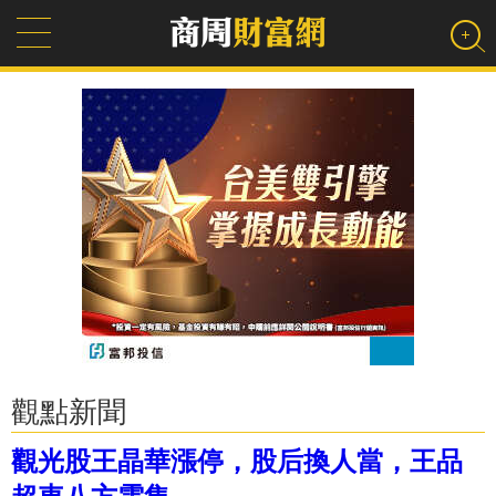
觀點新聞
觀光股王晶華漲停，股后換人當，王品