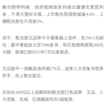
解封態勢明確，政府鬆綁政策持續出爐擴充實質利
多，不畏大盤吹冷風，上市觀光類股勁揚逾4.6%，上
櫃觀光股也大漲逾3%。
其中，觀光股王晶華今天爆量飆上漲停，至294.5元鎖
住，盤中量能放大至7000多張，明天股價將挑戰300元
大關，股價已創2015年7月以來新高。
王品盤中一度觸及漲停價279元，超車八方雲集等競爭
對手，坐上觀光股后。
目前在200元以上俱樂部的觀光股已有晶華、王品、八
方雲集、瓦城、亞洲藏壽司共5檔股票。