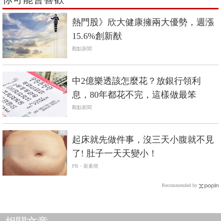
熱門股》欣大健康擁兩大優勢，週漲
15.6%創新猷
觀點新聞
中2億樂透該怎麼花？放銀行領利
息，80年都花不完，這樣做最笨
觀點新聞
PR
起床就先做件事，沒三天小腹就不見
了! 肚子一天天變小！
PR・新素簡
Recommended by