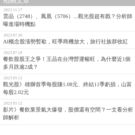
相關文章
2023.11.17
雲品（2748）、鳳凰（5706）...觀光股超有戲？分析師
曝進場時機點
2023.07.26
AI概念股漲勢暫歇，旺季商機放大，旅行社族群收紅
2023.07.19
餐飲股股王之爭！王品在台灣營運暢旺，為什麼近1個
多月跌逾2成？
2023.05.12
觀光股》雄獅首季每股賺1.08元、終結11季虧損，山富
每股2.02元
2023.05.12
影片》餐飲業景氣大爆發，股價還有空間？一文看分析
師解析