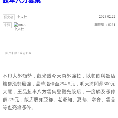
超車八方雲集
2023.02.22
中央社
撰文者
瀏覽數：
6261
來源
中央社
圖片來源：達志影像
不甩大盤頹勢，觀光股今天買盤強拉，以餐飲與飯店
族群漲勢最強，晶華漲停至294.5元，明天將問鼎300元
大關，王品超車八方雲集登觀光股后，一度觸及漲停
價279元，飯店股如亞都、老爺知、夏都、寒舍、雲品
等也亮燈漲停。