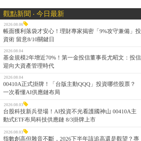
觀點新聞 ‧ 今日最新
2026.08.06
帳面獲利落袋才安心！理財專家揭密「9%攻守兼備」投
資術 留意8/10關鍵日
2026.08.04
基金規模2年增近70%！第一金投信董事長尤昭文：投信
迎向大資產管理時代
2026.08.04
00410A正式掛牌！「台版主動QQQ」投資哪些股票？
一次看懂AI供應鏈布局
2026.08.03
台股科技新兵登場！AI投資不光看護國神山 00410A主
動式ETF布局科技供應鏈 8/3掛牌上市
2026.08.03
指數創高但雜音不斷，2026下半年該追高還是觀望？專