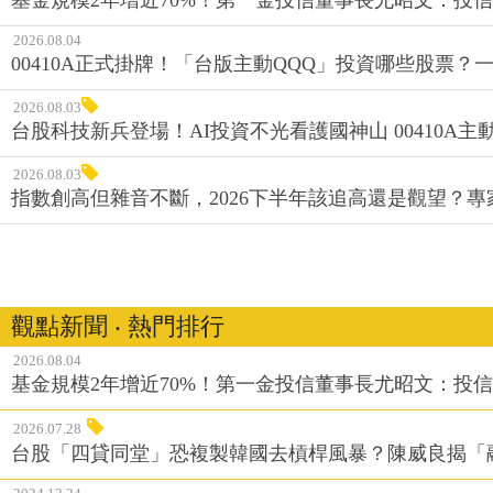
2026.08.04
00410A正式掛牌！「台版主動QQQ」投資哪些股票？
2026.08.03
台股科技新兵登場！AI投資不光看護國神山 00410A主動
2026.08.03
指數創高但雜音不斷，2026下半年該追高還是觀望？
觀點新聞 ‧ 熱門排行
2026.08.04
基金規模2年增近70%！第一金投信董事長尤昭文：投
2026.07.28
台股「四貸同堂」恐複製韓國去槓桿風暴？陳威良揭「