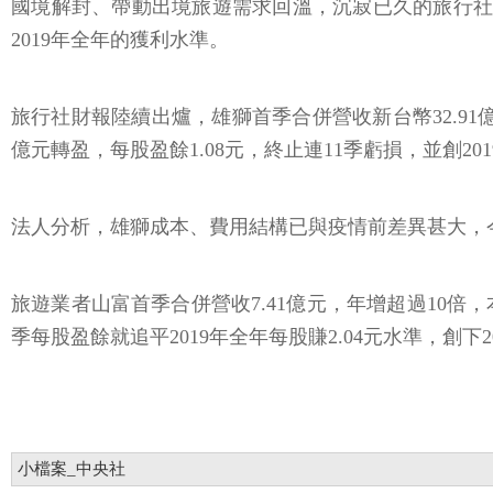
國境解封、帶動出境旅遊需求回溫，沉寂已久的旅行社在
2019年全年的獲利水準。
旅行社財報陸續出爐，雄獅首季合併營收新台幣32.91億
億元轉盈，每股盈餘1.08元，終止連11季虧損，並創20
法人分析，雄獅成本、費用結構已與疫情前差異甚大，
旅遊業者山富首季合併營收7.41億元，年增超過10倍
季每股盈餘就追平2019年全年每股賺2.04元水準，創
小檔案_中央社