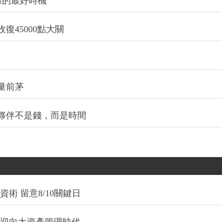
區的最好時機
復45000點大關
量前茅
夥伴不是錢，而是時間
術 留意8/10關鍵日
信迎向大資產管理時代