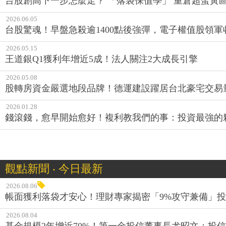
台股創高下一步怎麼走？ 「落袋保值學」 重倉超蛋黃
2026.06.05
台股驚魂！早盤急殺逾1400點後強彈，電子權值股領軍收
2026.05.15
王道銀Q1獲利年增近5成！法人關注2大成長引擎
2026.05.08
股轉房資金嚴選地段品牌！德運建設躍居台北豪宅交易
2026.01.28
錢滾錢，愈早開始愈好！複利教我們的事：投資最強的
觀點新聞 ‧ 今日最新
2026.08.06
帳面獲利落袋才安心！理財專家揭密「9%攻守兼備」投資
2026.08.04
基金規模2年增近70%！第一金投信董事長尤昭文：投