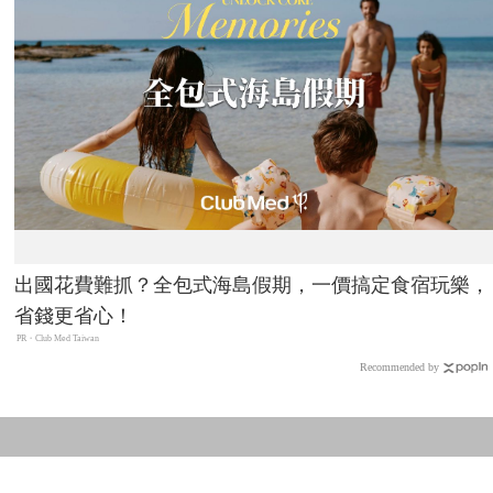
出國花費難抓？全包式海島假期，一價搞定食宿玩樂，
省錢更省心！
PR・Club Med Taiwan
Recommended by