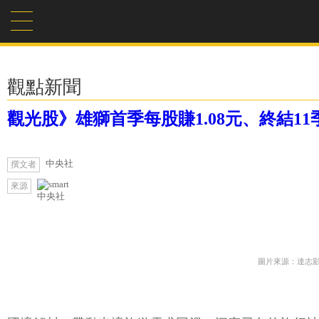
觀點新聞
觀光股》雄獅首季每股賺1.08元、終結11
中央社
撰文者
來源
中央社
圖片來源：達志