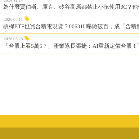
2024.12.24
為什麼賈伯斯、庫克、矽谷高層都禁止小孩使用3C？
2026.06.11
槓桿ETF也買台積電現貨？00631L曝險破百，成「含
2026.06.26
「台股上看5萬5？」產業隊長張捷：AI重新定價台股！