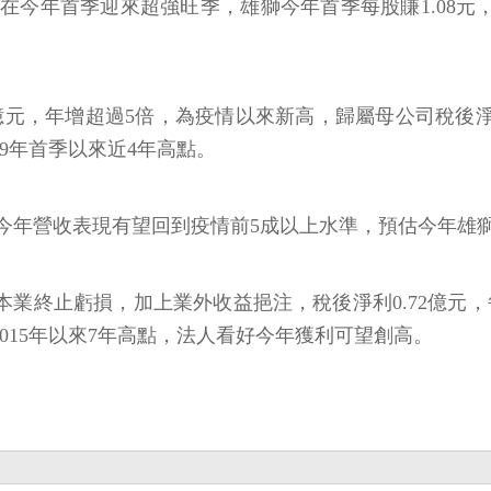
今年首季迎來超強旺季，雄獅今年首季每股賺1.08元，終
元，年增超過5倍，為疫情以來新高，歸屬母公司稅後淨利0.
19年首季以來近4年高點。
今年營收表現有望回到疫情前5成以上水準，預估今年雄
，本業終止虧損，加上業外收益挹注，稅後淨利0.72億元，
下2015年以來7年高點，法人看好今年獲利可望創高。