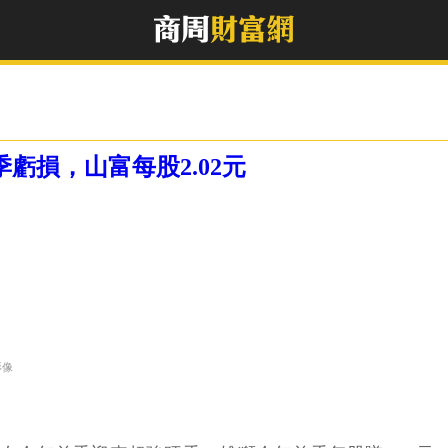
季虧損，山富每股2.02元
影像