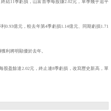
結11季虧損，山富首季每股賺2.02元，單季幾乎追平
93億元，較去年第4季虧損1.14億元、同期虧損1.71
獅獲利將明顯優於去年。
每股盈餘達2.02元，終止連8季虧損，改寫歷史新高，單