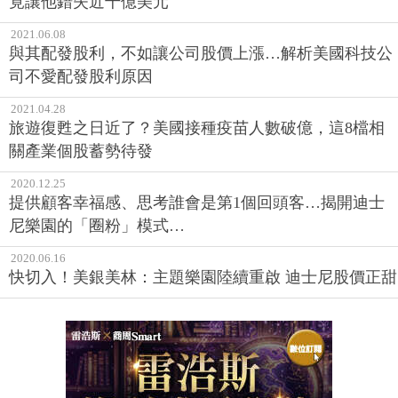
竟讓他錯失近千億美元
2021.06.08
與其配發股利，不如讓公司股價上漲…解析美國科技公
司不愛配發股利原因
2021.04.28
旅遊復甦之日近了？美國接種疫苗人數破億，這8檔相
關產業個股蓄勢待發
2020.12.25
提供顧客幸福感、思考誰會是第1個回頭客…揭開迪士
尼樂園的「圈粉」模式…
2020.06.16
快切入！美銀美林：主題樂園陸續重啟 迪士尼股價正甜