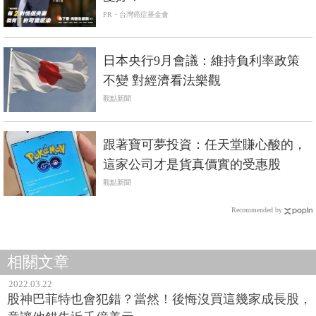
PR・台灣癌症基金會
日本央行9月會議：維持負利率政策
不變 對經濟看法樂觀
觀點新聞
跟著寶可夢投資：任天堂賺心酸的，
這家公司才是貨真價實的受惠股
觀點新聞
Recommended by
相關文章
2022.03.22
股神巴菲特也會犯錯？當然！後悔沒買這幾家成長股，