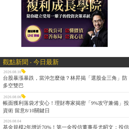
觀點新聞 ‧ 今日最新
2026.08.10
台股暴漲暴跌，當沖怎麼做？林昇揭「選股金三角」防
多空雙巴
2026.08.06
帳面獲利落袋才安心！理財專家揭密「9%攻守兼備」投
資術 留意8/10關鍵日
2026.08.04
基金規模2年增近70%！第一金投信董事長尤昭文：投信