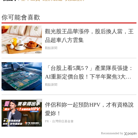
你可能會喜歡
觀光股王晶華漲停，股后換人當，王
品超車八方雲集
觀點新聞
「台股上看5萬5？」產業隊長張捷：
AI重新定價台股！下半年聚焦3大關
鍵零組件
觀點新聞
PR
伴侶和妳一起預防HPV，才有資格說
愛妳！
PR・台灣癌症基金會
Recommended by