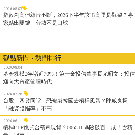
2026.08.03
指數創高但雜音不斷，2026下半年該追高還是觀望？專
家點出關鍵：分散不是口號
觀點新聞 ‧ 熱門排行
2026.08.04
基金規模2年增近70%！第一金投信董事長尤昭文：投信
迎向大資產管理時代
2026.07.28
台股「四貸同堂」恐複製韓國去槓桿風暴？陳威良揭
「融資體脂率」不高
2026.06.11
槓桿ETF也買台積電現貨？00631L曝險破百，成「含積