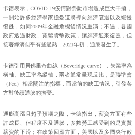
卡德表示，COVID-19疫情對勞動市場造成巨大干擾，
一開始許多經濟學家擔憂這將導向經濟衰退以及緩慢
復甦，如同2009年金融危機後情況重演；不過，各國
政府透過財政、寬鬆貨幣政策，讓經濟迎來復甦，但
接著經濟似乎有些過熱，2021年初，通膨發生了。
卡德引用貝佛里奇曲線（Beveridge curve），失業率為
橫軸、缺工率為縱軸，兩者通常呈現反比，是聯準會
（Fed）相當關注的指標，而當前的缺工情況，引發各
方對後續通膨的擔憂。
通膨高漲且超乎預期之際，卡德指出，薪資方面有些
許成長、但程度不及通膨，多數勞工感受到的是實質
薪資的下滑；在政策回應方面，美國以及多國央行啟