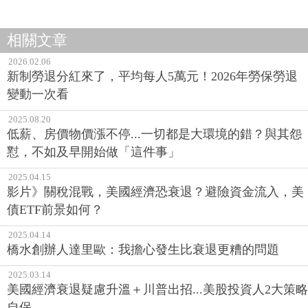
相關文章
2026.02.06
新制勞退分紅來了，平均每人5萬元！2026年勞保勞退
變動一次看
2025.08.20
低薪、房價物價漲不停...一切都是大環境的錯？與其怨
懟，不如及早開始做「這件事」
2025.04.15
影片》關稅混戰，美國經濟恐衰退？避險資金流入，美
債ETF前景如何？
2025.04.14
橋水創辦人達里歐：我擔心發生比衰退更糟的問題
2025.03.14
美國經濟衰退疑慮升溫＋川普出招...美股投資人2大策略
自保