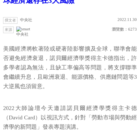
球經濟還存在3大風險
2022.11.30
中央社
撰文者
瀏覽數：
6273
來源
中央社
美國經濟將軟著陸或硬著陸影響擴及全球，聯準會能
否避免經濟衰退，諾貝爾經濟學獎得主卡德指出，許
多學者認為無法，且缺工率偏高等問題，將支撐聯準
會繼續升息，且歐洲衰退、能源價格、供應鏈問題等3
大逆風也須留意。
2022大師論壇今天邀請諾貝爾經濟學獎得主卡德
（David Card）以視訊方式，針對「勞動市場與勞動經
濟學的新問題」發表專題演講。