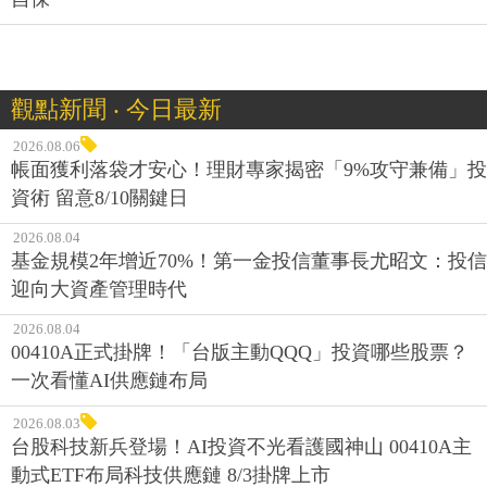
觀點新聞 ‧ 今日最新
2026.08.06
帳面獲利落袋才安心！理財專家揭密「9%攻守兼備」投
資術 留意8/10關鍵日
2026.08.04
基金規模2年增近70%！第一金投信董事長尤昭文：投信
迎向大資產管理時代
2026.08.04
00410A正式掛牌！「台版主動QQQ」投資哪些股票？
一次看懂AI供應鏈布局
2026.08.03
台股科技新兵登場！AI投資不光看護國神山 00410A主
動式ETF布局科技供應鏈 8/3掛牌上市