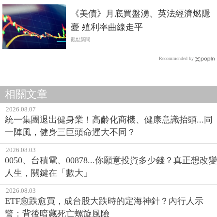
《美債》月底買盤湧、英法經濟燃隱
憂 殖利率曲線走平
觀點新聞
Recommended by
相關文章
2026.08.07
統一集團退出健身業！高齡化商機、健康意識抬頭...同
一陣風，健身三巨頭命運大不同？
2026.08.03
0050、台積電、00878...你願意投資多少錢？真正想改變
人生，關鍵在「數大」
2026.08.03
ETF愈跌愈買，成台股大跌時的定海神針？內行人示
警：背後暗藏死亡螺旋風險