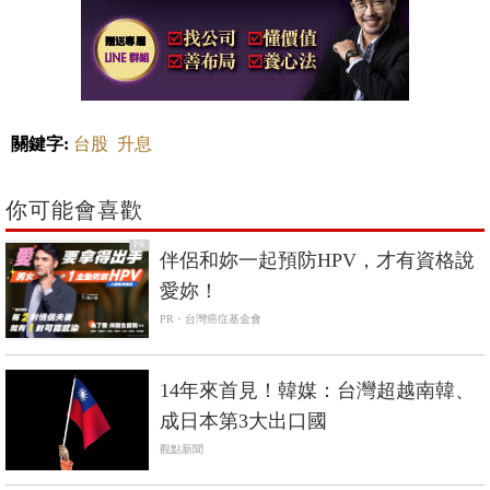
關鍵字:
台股
升息
你可能會喜歡
PR
伴侶和妳一起預防HPV，才有資格說
愛妳！
PR・台灣癌症基金會
14年來首見！韓媒：台灣超越南韓、
成日本第3大出口國
觀點新聞