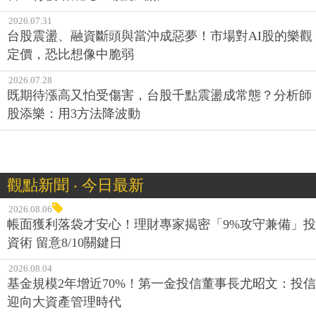
2026.07.31
台股震盪、融資斷頭與當沖成惡夢！市場對AI股的樂觀
定價，恐比想像中脆弱
2026.07.28
既期待漲高又怕受傷害，台股千點震盪成常態？分析師
股添樂：用3方法降波動
觀點新聞 ‧ 今日最新
2026.08.06
帳面獲利落袋才安心！理財專家揭密「9%攻守兼備」投
資術 留意8/10關鍵日
2026.08.04
基金規模2年增近70%！第一金投信董事長尤昭文：投信
迎向大資產管理時代