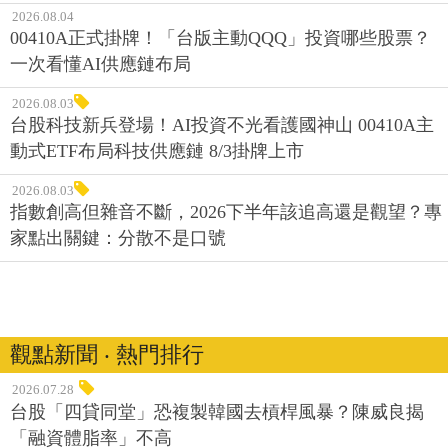
2026.08.04
00410A正式掛牌！「台版主動QQQ」投資哪些股票？
一次看懂AI供應鏈布局
2026.08.03
台股科技新兵登場！AI投資不光看護國神山 00410A主
動式ETF布局科技供應鏈 8/3掛牌上市
2026.08.03
指數創高但雜音不斷，2026下半年該追高還是觀望？專
家點出關鍵：分散不是口號
觀點新聞 ‧ 熱門排行
2026.07.28
台股「四貸同堂」恐複製韓國去槓桿風暴？陳威良揭
「融資體脂率」不高