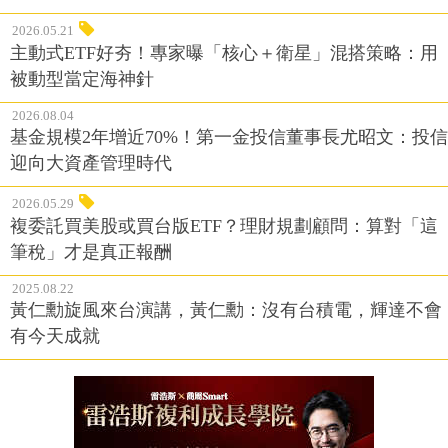
2026.05.21
主動式ETF好夯！專家曝「核心＋衛星」混搭策略：用
被動型當定海神針
2026.08.04
基金規模2年增近70%！第一金投信董事長尤昭文：投信
迎向大資產管理時代
2026.05.29
複委託買美股或買台版ETF？理財規劃顧問：算對「這
筆稅」才是真正報酬
2025.08.22
黃仁勳旋風來台演講，黃仁勳：沒有台積電，輝達不會
有今天成就