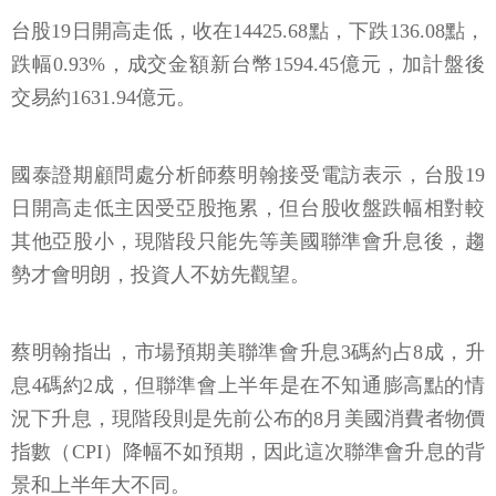
台股19日開高走低，收在14425.68點，下跌136.08點，
跌幅0.93%，成交金額新台幣1594.45億元，加計盤後
交易約1631.94億元。
國泰證期顧問處分析師蔡明翰接受電訪表示，台股19
日開高走低主因受亞股拖累，但台股收盤跌幅相對較
其他亞股小，現階段只能先等美國聯準會升息後，趨
勢才會明朗，投資人不妨先觀望。
蔡明翰指出，市場預期美聯準會升息3碼約占8成，升
息4碼約2成，但聯準會上半年是在不知通膨高點的情
況下升息，現階段則是先前公布的8月美國消費者物價
指數（CPI）降幅不如預期，因此這次聯準會升息的背
景和上半年大不同。