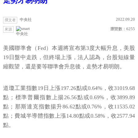
走勢才易明朗
2022.09.20
中央社
撰文者
瀏覽數：
6255
來源
中央社
美國聯準會（Fed）本週將宣布第3度大幅升息，美股
19日盤中走跌，但終場上漲，法人認為，台股短線量
縮觀望，還是要等聯準會升息後，走勢才易明朗。
道瓊工業指數19日上漲197.26點或0.64%，收31019.68
點；標準普爾指數上揚26.56點或0.69%，收3899.89
點；那斯達克指數揚升86.62點或0.76%，收11535.02
點；費城半導體指數上漲14.80點或0.58%，收2577.94
點。