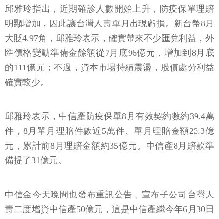
明顯增加，因此讓台灣人壽單月出現虧損。新台幣8月
大貶4.97角，邱雅玲表示，確實帶來不少匯兌利益，外
匯價格變動準備金餘額從7月底96億元，增加到8月底
的111億元；不過，資本市場持續震盪，股債處分利益
確實較少。
邱雅玲表示，中信產防疫保單8月有效契約數約39.4萬
件，8月單月理賠件數近5萬件、單月理賠金額23.3億
元，累計前8月理賠金額約35億元。中信產8月賠款準
備提了31億元。
中信金今天晚間也發布重訊公告，宣布子公司台灣人
壽二度增資中信產50億元，這是中信產繼今年6月30日
增資40億元後的第二次增資。