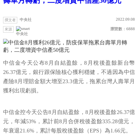
壽單月轉虧，二度增資中信產50億元
2022.09.08
中央社
撰文者
瀏覽數：
6888
來源
中央社
中信金今天公布8月自結盈餘，8月稅後盈餘新台幣
26.37億元，銀行跟保險核心獲利穩健，不過因為中信
產險8月理賠金額大增至23.3億元，拖累台灣人壽單月
獲利出現虧損。
中信金控今天公告8月自結盈餘，8月稅後盈餘26.37億
元，年減53%，累計前8月合併稅後盈餘335.28億元，
年衰退21.6%，累計每股稅後盈餘（EPS）為1.66元。
中信金財務長邱雅玲晚間告訴中央社記者，子公司中