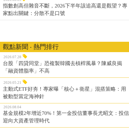
觀點新聞 ‧ 熱門排行
2026.07.28
台股「四貸同堂」恐複製韓國去槓桿風暴？陳威良揭
「融資體脂率」不高
2026.05.21
主動式ETF好夯！專家曝「核心＋衛星」混搭策略：用
被動型當定海神針
2026.08.04
基金規模2年增近70%！第一金投信董事長尤昭文：投信
迎向大資產管理時代
2026.05.29
複委託買美股或買台版ETF？理財規劃顧問：算對「這