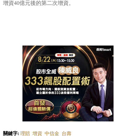
關鍵字:
理賠
增資
中信金
台壽