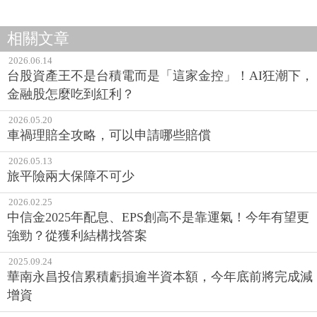
相關文章
2026.06.14
台股資產王不是台積電而是「這家金控」！AI狂潮下，
金融股怎麼吃到紅利？
2026.05.20
車禍理賠全攻略，可以申請哪些賠償
2026.05.13
旅平險兩大保障不可少
2026.02.25
中信金2025年配息、EPS創高不是靠運氣！今年有望更
強勁？從獲利結構找答案
2025.09.24
華南永昌投信累積虧損逾半資本額，今年底前將完成減
增資