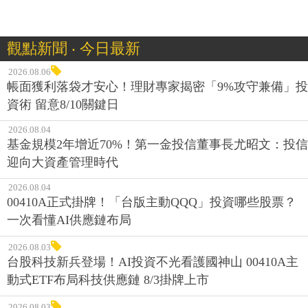
觀點新聞 ‧ 今日最新
2026.08.06
帳面獲利落袋才安心！理財專家揭密「9%攻守兼備」投
資術 留意8/10關鍵日
2026.08.04
基金規模2年增近70%！第一金投信董事長尤昭文：投信
迎向大資產管理時代
2026.08.04
00410A正式掛牌！「台版主動QQQ」投資哪些股票？
一次看懂AI供應鏈布局
2026.08.03
台股科技新兵登場！AI投資不光看護國神山 00410A主
動式ETF布局科技供應鏈 8/3掛牌上市
2026.08.03
指數創高但雜音不斷，2026下半年該追高還是觀望？專
家點出關鍵：分散不是口號