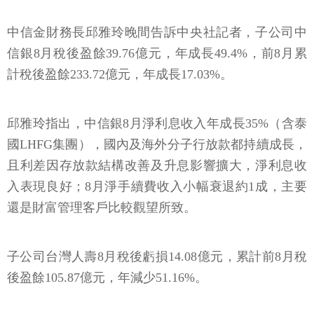
信銀8月稅後盈餘39.76億元，年成長49.4%，前8月累
計稅後盈餘233.72億元，年成長17.03%。
邱雅玲指出，中信銀8月淨利息收入年成長35%（含泰
國LHFG集團），國內及海外分子行放款都持續成長，
且利差因存放款結構改善及升息影響擴大，淨利息收
入表現良好；8月淨手續費收入小幅衰退約1成，主要
還是財富管理客戶比較觀望所致。
子公司台灣人壽8月稅後虧損14.08億元，累計前8月稅
後盈餘105.87億元，年減少51.16%。
邱雅玲指出，近期確診人數開始上升，防疫保單理賠