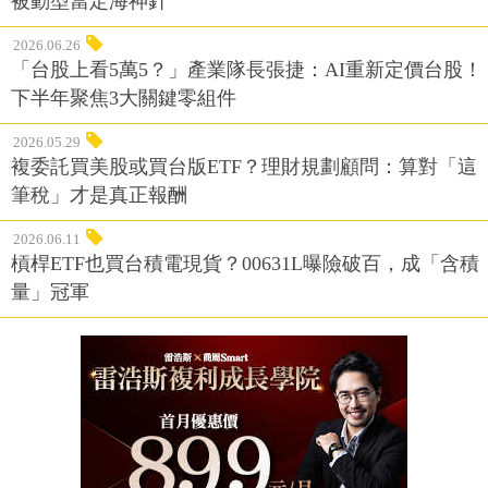
被動型當定海神針
2026.06.26
「台股上看5萬5？」產業隊長張捷：AI重新定價台股！
下半年聚焦3大關鍵零組件
2026.05.29
複委託買美股或買台版ETF？理財規劃顧問：算對「這
筆稅」才是真正報酬
2026.06.11
槓桿ETF也買台積電現貨？00631L曝險破百，成「含積
量」冠軍