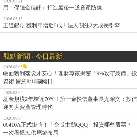
2026.05.21
用「保險金信託」打造最後一道資產防線
2026.05.15
王道銀Q1獲利年增近5成！法人關注2大成長引擎
觀點新聞 ‧ 今日最新
2026.08.06
帳面獲利落袋才安心！理財專家揭密「9%攻守兼備」投
資術 留意8/10關鍵日
2026.08.04
基金規模2年增近70%！第一金投信董事長尤昭文：投信
迎向大資產管理時代
2026.08.04
00410A正式掛牌！「台版主動QQQ」投資哪些股票？
一次看懂AI供應鏈布局