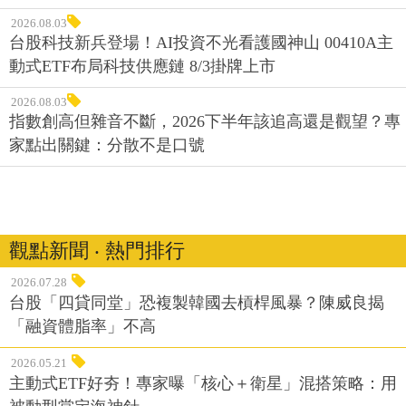
2026.08.03
台股科技新兵登場！AI投資不光看護國神山 00410A主
動式ETF布局科技供應鏈 8/3掛牌上市
2026.08.03
指數創高但雜音不斷，2026下半年該追高還是觀望？專
家點出關鍵：分散不是口號
觀點新聞 ‧ 熱門排行
2026.07.28
台股「四貸同堂」恐複製韓國去槓桿風暴？陳威良揭
「融資體脂率」不高
2026.05.21
主動式ETF好夯！專家曝「核心＋衛星」混搭策略：用