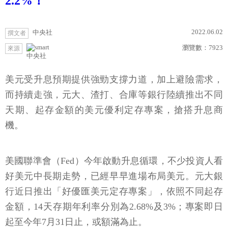
2.2%！
2022.06.02
中央社
撰文者
瀏覽數：
7923
來源
中央社
美元受升息預期提供強勁支撐力道，加上避險需求，
而持續走強，元大、渣打、合庫等銀行陸續推出不同
天期、起存金額的美元優利定存專案，搶搭升息商
機。
美國聯準會（Fed）今年啟動升息循環，不少投資人看
好美元中長期走勢，已經早早進場布局美元。元大銀
行近日推出「好優匯美元定存專案」，依照不同起存
金額，14天存期年利率分別為2.68%及3%；專案即日
起至今年7月31日止，或額滿為止。