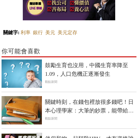
關鍵字:
利率
銀行
美元
美元定存
你可能會喜歡
鼓勵生育也沒用，中國生育率降至
1.09，人口危機正逐漸發生
觀點新聞
關鍵時刻，在錢包裡放很多錢吧！日
本心理學家：大筆的鈔票，能帶給你
自信
觀點新聞
PR