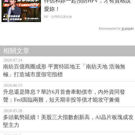
伴侶和妳一起預防HPV，才有資格說
愛妳！
PR・台灣癌症基金會
Recommended by
相關文章
2026.07.24
南紡百億商圈成形 平實特區地王「南紡天地 浩瀚無
極」打造城市度假宅指標
2026.06.15
升息還是降息？華許6月首會牽動債市，內外資同發
聲：Fed面臨兩難，短天期非投等債才能攻守兼備
2026.05.28
多頭氣勢延續！美股三大指數創新高，AI晶片板塊成攻
堅主力