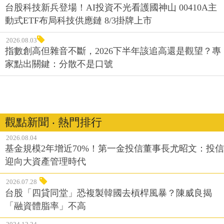
台股科技新兵登場！AI投資不光看護國神山 00410A主
動式ETF布局科技供應鏈 8/3掛牌上市
2026.08.03
指數創高但雜音不斷，2026下半年該追高還是觀望？專
家點出關鍵：分散不是口號
觀點新聞 ‧ 熱門排行
2026.08.04
基金規模2年增近70%！第一金投信董事長尤昭文：投信
迎向大資產管理時代
2026.07.28
台股「四貸同堂」恐複製韓國去槓桿風暴？陳威良揭
「融資體脂率」不高