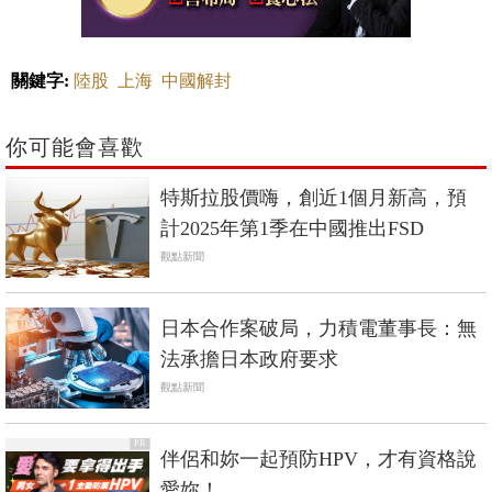
關鍵字:
陸股
上海
中國解封
你可能會喜歡
特斯拉股價嗨，創近1個月新高，預
計2025年第1季在中國推出FSD
觀點新聞
日本合作案破局，力積電董事長：無
法承擔日本政府要求
觀點新聞
PR
伴侶和妳一起預防HPV，才有資格說
愛妳！