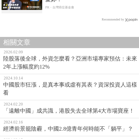
PR・台灣癌症基金會
Recommended by
相關文章
2026.02.09
陸股落後全球，外資怎麼看？亞洲市場專家預估：未來
2年上漲幅度約12%
2024.10.14
中國股市狂漲，是真本事或虛有其表？資深投資人這樣
看
2024.02.20
「遠離中國」成共識，港股失去全球第4大市場寶座！
2024.02.16
經濟前景籠陰霾，中國2.8億青年何時能不「躺平」？