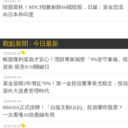
2024.02.15
陸股噩耗！MSCI指數剔除66檔陸股，日媒：資金恐流
向日本和印度
觀點新聞 ‧ 今日最新
2026.08.06
帳面獲利落袋才安心！理財專家揭密「9%攻守兼備」投
資術 留意8/10關鍵日
2026.08.04
基金規模2年增近70%！第一金投信董事長尤昭文：投信
迎向大資產管理時代
2026.08.04
00410A正式掛牌！「台版主動QQQ」投資哪些股票？
一次看懂AI供應鏈布局
2026.08.03