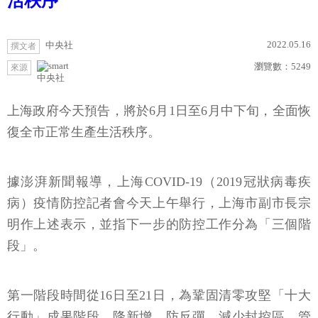
活秩序
2022.05.16
中央社
撰文者
瀏覽數：
5249
來源
中央社
上海政府今天預告，將於6月1日至6月中下旬，全面恢
復全市正常生產生活秩序。
據澎湃新聞報導，上海COVID-19（2019冠狀病毒疾
病）疫情防控記者會今天上午舉行，上海市副市長宗
明作上述表示，並指下一步的防控工作分為「三個階
段」。
第一階段時間從16日至21日，為鞏固清零攻堅「十大
行動」成果階段。降新增、防反彈，減少封控區、管