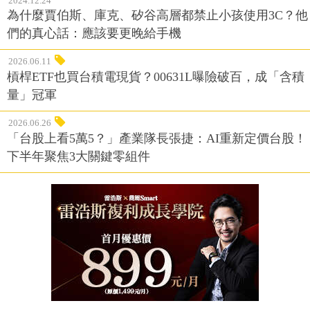
2024.12.24
為什麼賈伯斯、庫克、矽谷高層都禁止小孩使用3C？他
們的真心話：應該要更晚給手機
2026.06.11
槓桿ETF也買台積電現貨？00631L曝險破百，成「含積
量」冠軍
2026.06.26
「台股上看5萬5？」產業隊長張捷：AI重新定價台股！
下半年聚焦3大關鍵零組件