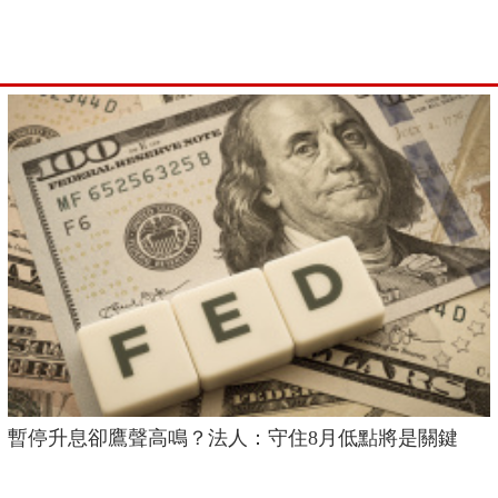
暫停升息卻鷹聲高鳴？法人：守住8月低點將是關鍵