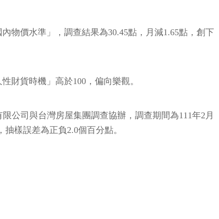
價水準」，調查結果為30.45點，月減1.65點，創下
性財貨時機」高於100，偏向樂觀。
限公司與台灣房屋集團調查協辦，調查期間為111年2月
，抽樣誤差為正負2.0個百分點。