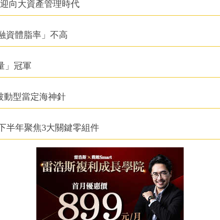
信迎向大資產管理時代
融資體脂率」不高
積量」冠軍
被動型當定海神針
下半年聚焦3大關鍵零組件