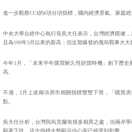
進一步觀察CCI的6項分項指標，國內經濟景氣、家庭
中央大學台經中心執行長吳大任表示，台灣經濟穩健，房
且為109年3月以來的新高；但近期爆發的俄烏戰事大
今年1月，「未來半年購買耐久性財貨時機」創下歷史
高。
不過，2月上述兩項房市相關指標雙雙下滑，「購買房地產時
點。
吳大任分析，台灣與烏克蘭有很多相異之處，但兩岸爭
顯著下跌，這次指標走勢顯示信心面已經受到影響。