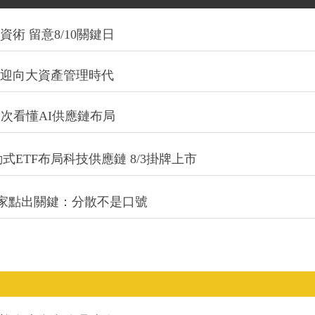
術 留意8/10關鍵日
信迎向大資產管理時代
一次看懂AI供應鏈布局
式ETF布局科技供應鏈 8/3掛牌上市
專家點出關鍵：分散不是口號