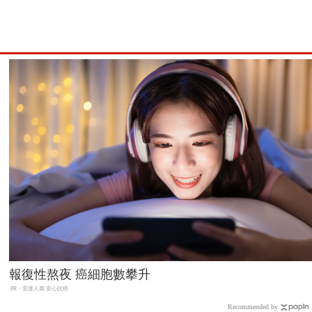
報復性熬夜 癌細胞數攀升
PR・安達人壽 安心抗癌
Recommended by