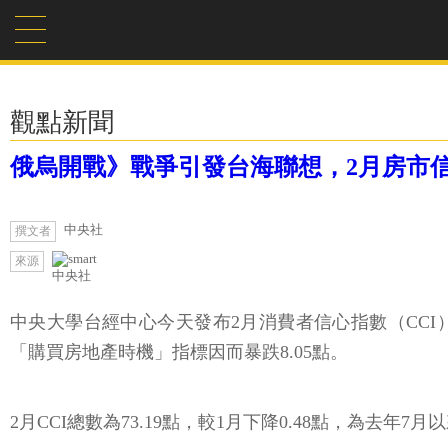
觀點新聞
俄烏開戰》戰爭引發台海聯想，2月房市
中央社
撰文者
來源
中央社
中央大學台經中心今天發布2月消費者信心指數（CCI
「購買房地產時機」指標因而暴跌8.05點。
2月CCI總數為73.19點，較1月下降0.48點，為去年7