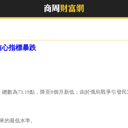
信心指標暴跌
）總數為73.19點，降至8個月新低；由於俄烏戰爭引
月以來的最低水準。