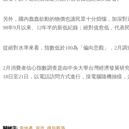
另外，國內蠢蠢欲動的物價也讓民眾十分煩惱，加深對通膨
98年9月以來、12年半的新低紀錄；絕對值愈低，代
從絕對水準來看，指數低於100為「偏向悲觀」，2月
2月消費者信心指數調查是由中央大學台灣經濟發展研究
18日至21日，以電話訪問方式進行，採電腦隨機抽樣，共
關鍵字:
房地產
房市
俄烏戰爭