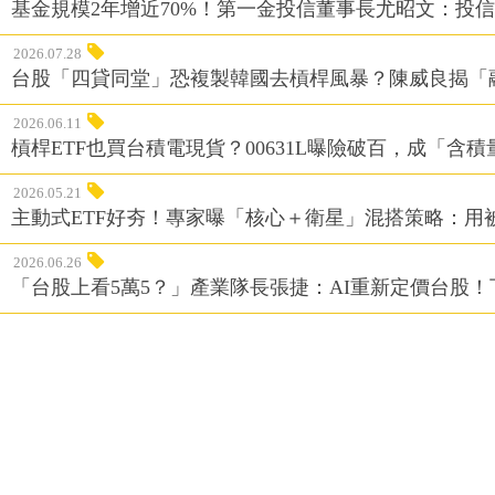
基金規模2年增近70%！第一金投信董事長尤昭文：投
2026.07.28
台股「四貸同堂」恐複製韓國去槓桿風暴？陳威良揭「
2026.06.11
槓桿ETF也買台積電現貨？00631L曝險破百，成「含
2026.05.21
主動式ETF好夯！專家曝「核心＋衛星」混搭策略：用
2026.06.26
「台股上看5萬5？」產業隊長張捷：AI重新定價台股！