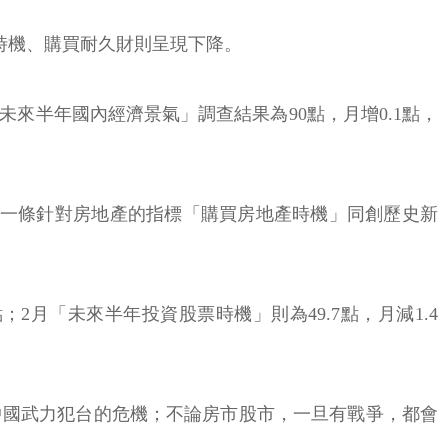
時機、購買耐久財則呈現下降。
來半年國內經濟景氣」調查結果為90點，月增0.1點，
外一條針對房地產的指標「購買房地產時機」同創歷史新
；2月「未來半年投資股票時機」則為49.7點，月減1.4
中國武力犯台的危機；不論房市股市，一旦有戰爭，都會