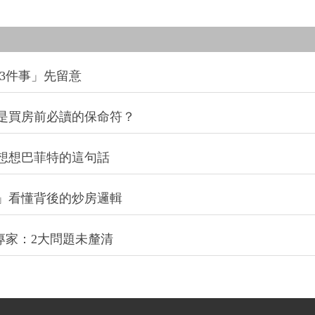
3件事」先留意
是買房前必讀的保命符？
想想巴菲特的這句話
」看懂背後的炒房邏輯
專家：2大問題未釐清