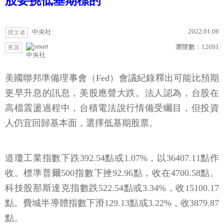
股要挑低基期標的
2022.01.06
中央社
撰文者
瀏覽數：
12091
來源
中央社
美國聯邦準備理事會（Fed）會議紀錄釋出可能比預期
更早升息的訊息，美股應聲大跌。法人認為，台股在
高檔震盪過程中，台積電法說行情備受矚目，但投資
人仍宜回歸基本面，選擇低基期股票。
道瓊工業指數下跌392.54點或1.07%，以36407.11點作
收。標準普爾500指數下挫92.96點，收在4700.58點。
科技股那斯達克指數跌522.54點或3.34%，收15100.17
點。費城半導體指數下滑129.13點或3.22%，收3879.87
點。