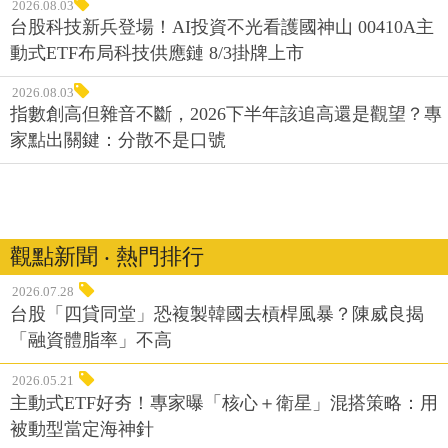
2026.08.03
台股科技新兵登場！AI投資不光看護國神山 00410A主
動式ETF布局科技供應鏈 8/3掛牌上市
2026.08.03
指數創高但雜音不斷，2026下半年該追高還是觀望？專
家點出關鍵：分散不是口號
觀點新聞 ‧ 熱門排行
2026.07.28
台股「四貸同堂」恐複製韓國去槓桿風暴？陳威良揭
「融資體脂率」不高
2026.05.21
主動式ETF好夯！專家曝「核心＋衛星」混搭策略：用
被動型當定海神針