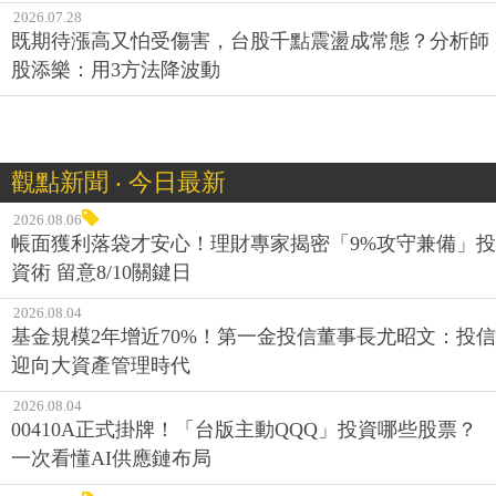
2026.07.28
既期待漲高又怕受傷害，台股千點震盪成常態？分析師
股添樂：用3方法降波動
觀點新聞 ‧ 今日最新
2026.08.06
帳面獲利落袋才安心！理財專家揭密「9%攻守兼備」投
資術 留意8/10關鍵日
2026.08.04
基金規模2年增近70%！第一金投信董事長尤昭文：投信
迎向大資產管理時代
2026.08.04
00410A正式掛牌！「台版主動QQQ」投資哪些股票？
一次看懂AI供應鏈布局