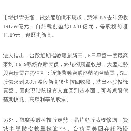
市場供需失衡，散裝船舶供不應求，慧洋-KY去年營收
191.69億元，自結稅前盈餘82.81億元，每股稅前賺
11.09元，創歷史新高。
法人指出，台股近期指數屢創新高，5日早盤一度最高
來到18619點續創新天價，終場卻震盪收黑，大盤走勢
與台積電走勢連動；近期帶動台股漲勢的台積電，5日
股價來到669元波段新高後也拉回收黑，洗出不少投機
買盤，因此現階段投資人宜回到基本面，可考慮股價
基期較低、高殖利率的股票。
另外，觀察美股科技股走勢，晶片類股表現慘澹，費
城半導體指數重挫逾3%。台積電美國存託憑證