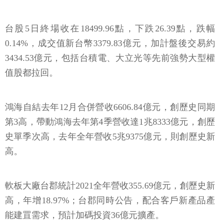
台股5日終場收在18499.96點，下跌26.39點，跌幅
0.14%，成交值新台幣3379.83億元，加計盤後交易約
3434.53億元，包括台積電、大立光等先前強勢大型權
值股都拉回。
鴻海自結去年12月合併營收6606.84億元，創歷史同期
第3高，帶動鴻海去年第4季營收達1兆8333億元，創歷
史單季次高，去年全年營收5兆9375億元，則創歷史新
高。
軟板大廠台郡統計2021全年營收355.69億元，創歷史新
高，年增18.97%；台郡同時公告，配合客戶新產品產
能建罝需求，預計加碼投資36億元擴產。