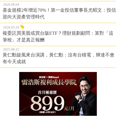
2026.08.04
基金規模2年增近70%！第一金投信董事長尤昭文：投信
迎向大資產管理時代
2026.05.29
複委託買美股或買台版ETF？理財規劃顧問：算對「這
筆稅」才是真正報酬
2025.08.22
黃仁勳旋風來台演講，黃仁勳：沒有台積電，輝達不會
有今天成就