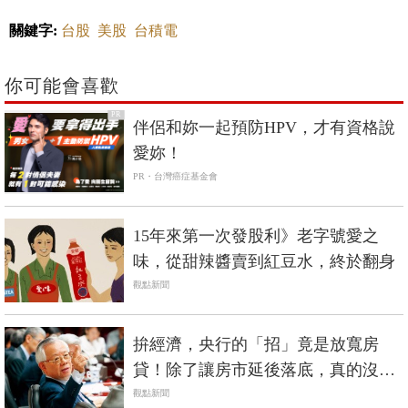
關鍵字:
台股
美股
台積電
你可能會喜歡
PR
伴侶和妳一起預防HPV，才有資格說
愛妳！
PR・台灣癌症基金會
15年來第一次發股利》老字號愛之
味，從甜辣醬賣到紅豆水，終於翻身
觀點新聞
拚經濟，央行的「招」竟是放寬房
貸！除了讓房市延後落底，真的沒別
的用處
觀點新聞