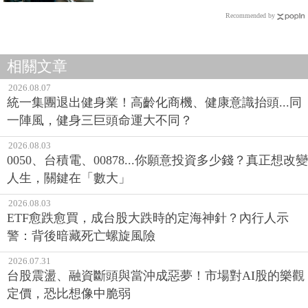
Recommended by
相關文章
2026.08.07
統一集團退出健身業！高齡化商機、健康意識抬頭...同
一陣風，健身三巨頭命運大不同？
2026.08.03
0050、台積電、00878...你願意投資多少錢？真正想改變
人生，關鍵在「數大」
2026.08.03
ETF愈跌愈買，成台股大跌時的定海神針？內行人示
警：背後暗藏死亡螺旋風險
2026.07.31
台股震盪、融資斷頭與當沖成惡夢！市場對AI股的樂觀
定價，恐比想像中脆弱