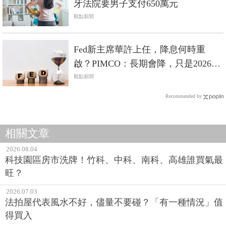
牙法院要男子支付650萬元
觀點新聞
Fed新主席華許上任，降息何時重
啟？PIMCO：長期會降，只是2026年
等不到
觀點新聞
Recommended by
相關文章
2026.08.04
科技園區房市洗牌！竹科、中科、南科、高雄誰買氣最
旺？
2026.07.03
法拍屋代表風水不好，儘量不要碰？「有一種情況」值
得買入