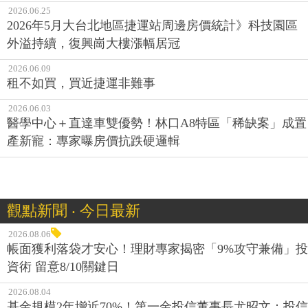
2026.06.25
2026年5月大台北地區捷運站周邊房價統計》科技園區
外溢持續，復興崗大樓漲幅居冠
2026.06.09
租不如買，買近捷運非難事
2026.06.03
醫學中心＋直達車雙優勢！林口A8特區「稀缺案」成置
產新寵：專家曝房價抗跌硬邏輯
觀點新聞 ‧ 今日最新
2026.08.06
帳面獲利落袋才安心！理財專家揭密「9%攻守兼備」投
資術 留意8/10關鍵日
2026.08.04
基金規模2年增近70%！第一金投信董事長尤昭文：投信