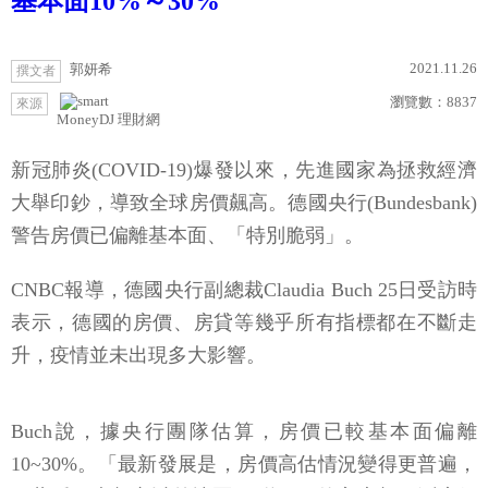
基本面10%～30%
2021.11.26
郭妍希
撰文者
瀏覽數：
8837
來源
MoneyDJ 理財網
新冠肺炎(COVID-19)爆發以來，先進國家為拯救經濟
大舉印鈔，導致全球房價飆高。德國央行(Bundesbank)
警告房價已偏離基本面、「特別脆弱」。
CNBC報導，德國央行副總裁Claudia Buch 25日受訪時
表示，德國的房價、房貸等幾乎所有指標都在不斷走
升，疫情並未出現多大影響。
Buch說，據央行團隊估算，房價已較基本面偏離
10~30%。「最新發展是，房價高估情況變得更普遍，