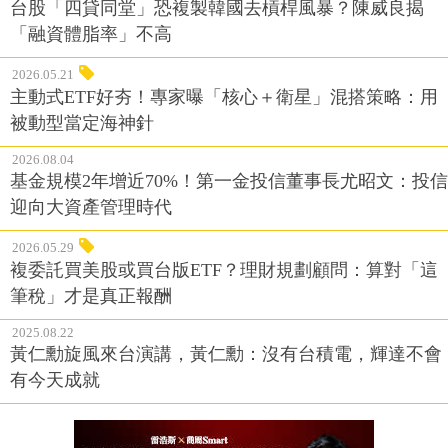
台股「四貸同堂」恐複製韓國去槓桿風暴？陳威良揭
「融資體脂率」不高
2026.05.21
主動式ETF好夯！專家曝「核心＋衛星」混搭策略：用
被動型當定海神針
2026.08.04
基金規模2年增近70%！第一金投信董事長尤昭文：投信
迎向大資產管理時代
2026.05.29
複委託買美股或買台版ETF？理財規劃顧問：算對「這
筆稅」才是真正報酬
2025.08.22
黃仁勳旋風來台演講，黃仁勳：沒有台積電，輝達不會
有今天成就