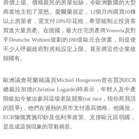
房價上揚、價格親民的房屋短缺，令歐洲數國的大型
商業地主犯了眾怒。愛爾蘭規定，12個月內購買10棟
以上房屋者，需支付10%印花稅，希望能制止投資客
買進大量房產。在德國，最大住宅房產商Vonovia及對
手Deutsche Wohnen規劃的180億歐元合併案，則促使
不少人呼籲政府對房租設定上限、甚至將這些企業收
歸國有。
歐洲議會荷蘭籍議員Michiel Hoogeveen曾在質詢ECB
總裁拉加德(Christine Lagarde)時表示，年輕人及中產
階級如今被迫參與這場老鼠競賽(rat race，指你死我活
的競爭)，他們在過熱的房市支付過高價格。他痛批，
ECB慷慨實施印鈔及低利率政策、支撐歐元區弱國，
是造成這個現象的罪魁禍首。