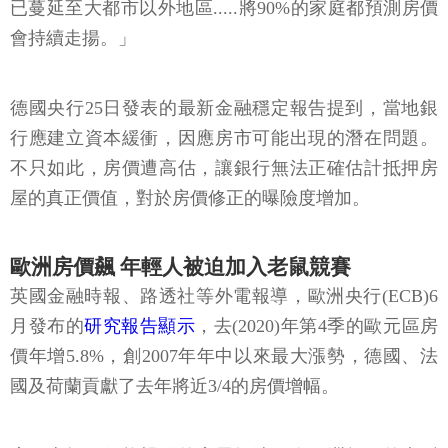
已蔓延至大都市以外地區.....將90%的家庭都預測房價
會持續走揚。」
德國央行25日發表的最新金融穩定報告提到，當地銀
行應建立資本緩衝，因應房市可能出現的潛在問題。
不只如此，房價遭高估，讓銀行無法正確估計抵押房
屋的真正價值，對於房價修正的曝險度增加。
歐洲房價飆 年輕人被迫加入老鼠競賽
英國金融時報、路透社等外電報導，歐洲央行(ECB)6
月發布的
研究報告顯示
，去(2020)年第4季的歐元區房
價年增5.8%，創2007年年中以來最大漲勢，德國、法
國及荷蘭貢獻了去年將近3/4的房價增幅。