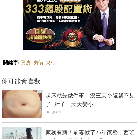
關鍵字:
買房
房價
央行
你可能會喜歡
PR
起床就先做件事，沒三天小腹就不見
了! 肚子一天天變小！
PR・新素簡
家務有薪！前妻做了25年家務，西班