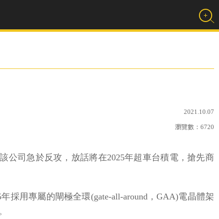
2021.10.07
瀏覽數：
6720
。該公司急於反攻，放話將在2025年超車台積電，搶先商
屬的閘極全環(gate-all-around，GAA)電晶體架
。