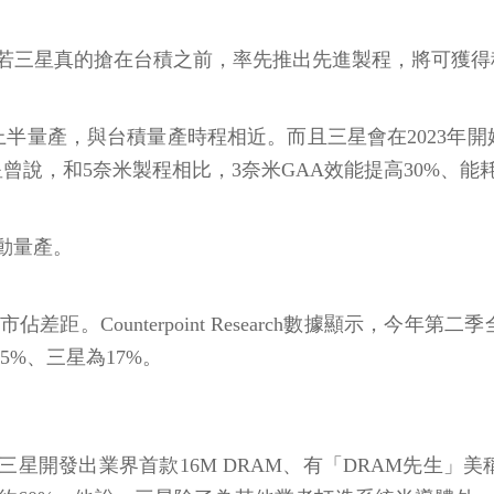
若三星真的搶在台積之前，率先推出先進製程，將可獲得
半量產，與台積量產時程相近。而且三星會在2023年
星曾說，和5奈米製程相比，3奈米GAA效能提高30%、能
啟動量產。
。Counterpoint Research數據顯示，今年第
5%、三星為17%。
助南韓三星開發出業界首款16M DRAM、有「DRAM先生」美稱