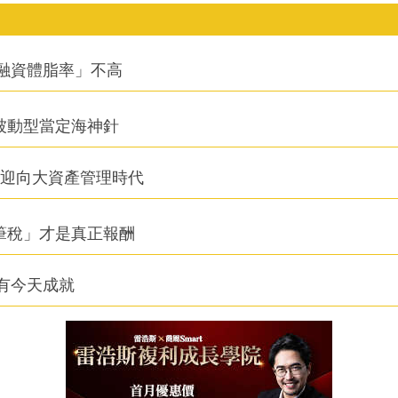
融資體脂率」不高
被動型當定海神針
信迎向大資產管理時代
筆稅」才是真正報酬
有今天成就