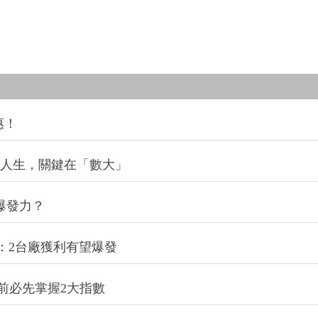
惠！
改變人生，關鍵在「數大」
爆發力？
：2台廠獲利有望爆發
前必先掌握2大指數