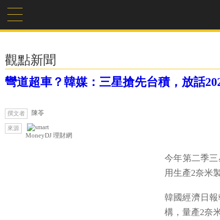
觀點新聞
彎道超車？韓媒：三星搶先台積，放話202
陳苓
撰文者
來源
MoneyDJ 理財網
今年第二季三
用生產2奈米
韓國經濟日報報
構，量產2奈