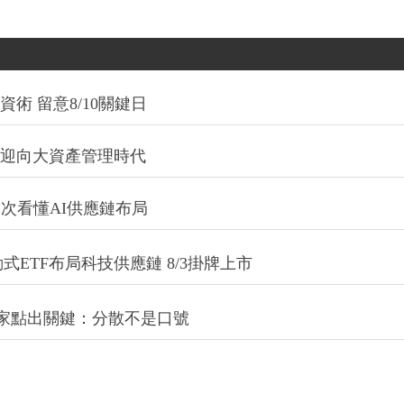
術 留意8/10關鍵日
信迎向大資產管理時代
一次看懂AI供應鏈布局
式ETF布局科技供應鏈 8/3掛牌上市
專家點出關鍵：分散不是口號