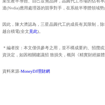
業生產半導體、自己並無品牌，晶圓代工市場的佔有率約6
達(Nvdia)應用處理器的競爭對手，在系統半導體領
因此，陳大濟認為，三星晶圓代工的成長有其限制，除
越台積電(全文
見此
)。
＊編者按：本文僅供參考之用，並不構成要約、招攬或
資決定，如因相關建議招 致損失，概與《精實財經媒
資料來源-
MoneyDJ理財網