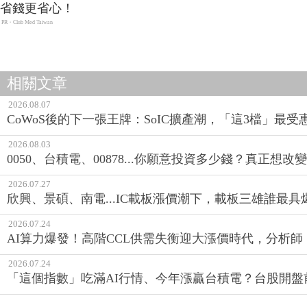
省錢更省心！
PR・Club Med Taiwan
相關文章
2026.08.07
CoWoS後的下一張王牌：SoIC擴產潮，「這3檔」最受
2026.08.03
0050、台積電、00878...你願意投資多少錢？真正想
2026.07.27
欣興、景碩、南電...IC載板漲價潮下，載板三雄誰最具
2026.07.24
AI算力爆發！高階CCL供需失衡迎大漲價時代，分析師
2026.07.24
「這個指數」吃滿AI行情、今年漲贏台積電？台股開盤