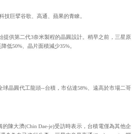
科技巨擘谷歌、高通、蘋果的青睞。
開始提供第二代3奈米製程的晶圓設計。稍早之前，三星原
耗降低50%、晶片面積減少35%。
二季全球晶圓代工龍頭--台積，市佔達58%、遠高於市場二哥
的陳大濟(Chin Dae-je)受訪時表示，台積電僅為其他企