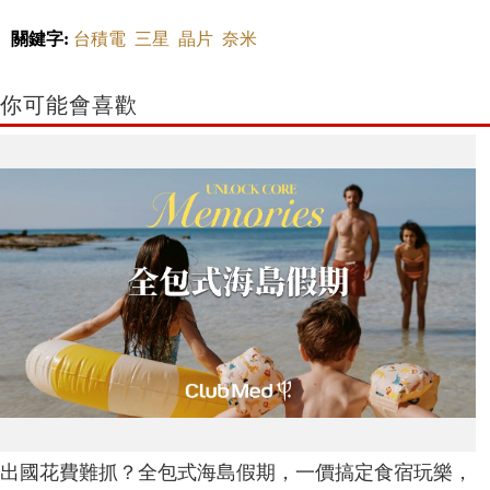
關鍵字:
台積電
三星
晶片
奈米
你可能會喜歡
出國花費難抓？全包式海島假期，一價搞定食宿玩樂，