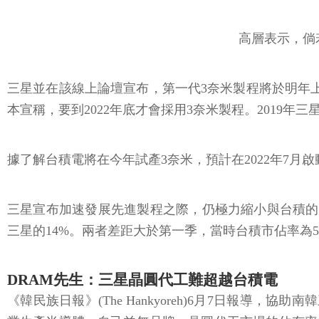
高層表示，倘
三星並在該線上論壇宣布，第一代3奈米製程將於明年上
本宣稱，要到2022年底才會採用3奈米製程。2019年三
據了解台積電將在今年試產3奈米，預計在2022年7月
三星宣布加速發展先進製程之際，仍極力縮小與台積的市佔差距
三星的14%。兩者差距大於第一季，當時台積市佔率為5
DRAM先生：三星晶圓代工難超越台積電
《韓民族日報》(The Hankyoreh)6月7日報導，協