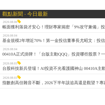
觀點新聞 ‧ 今日最新
2026.08.06
帳面獲利落袋才安心！理財專家揭密「9%攻守兼備」投資
2026.08.04
基金規模2年增近70%！第一金投信董事長尤昭文：投
2026.08.04
00410A正式掛牌！「台版主動QQQ」投資哪些股票？
2026.08.03
台股科技新兵登場！AI投資不光看護國神山 00410A主動
2026.08.03
指數創高但雜音不斷，2026下半年該追高還是觀望？