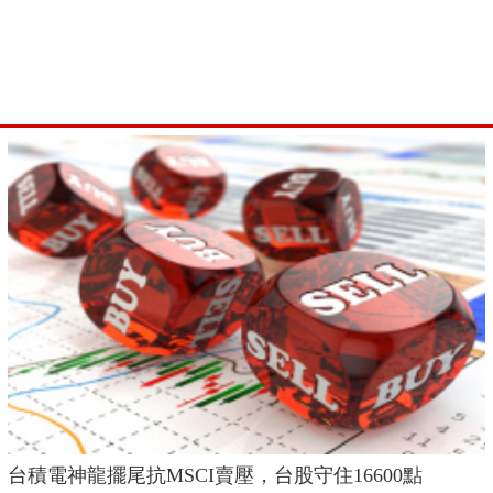
台積電神龍擺尾抗MSCI賣壓，台股守住16600點