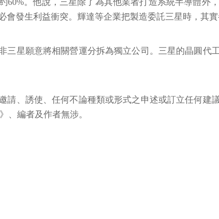
0%。他說，三星除了為其他業者打造系統半導體外，還會
域勢必會發生利益衝突。輝達等企業把製造委託三星時，其
非三星願意將相關營運分拆為獨立公司。三星的晶圓代
邀請、誘使、任何不論種類或形式之申述或訂立任何建
體》、編者及作者無涉。