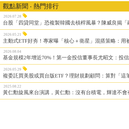
觀點新聞 ‧ 熱門排行
2026.07.28
台股「四貸同堂」恐複製韓國去槓桿風暴？陳威良揭「
2026.05.21
主動式ETF好夯！專家曝「核心＋衛星」混搭策略：用
2026.08.04
基金規模2年增近70%！第一金投信董事長尤昭文：投
2026.05.29
複委託買美股或買台版ETF？理財規劃顧問：算對「這
2025.08.22
黃仁勳旋風來台演講，黃仁勳：沒有台積電，輝達不會