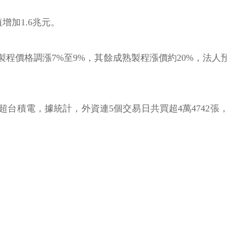
增加1.6兆元。
製程價格調漲7%至9%，其餘成熟製程漲價約20%，法
積電，據統計，外資連5個交易日共買超4萬4742張，投