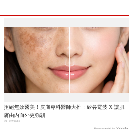
拒絕無效醫美！皮膚專科醫師大推：矽谷電波 X 讓肌
膚由內而外更強韌
PR・矽谷電波X
Recommended by