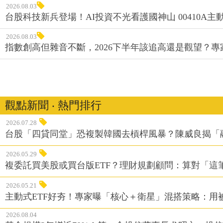
2026.08.03
台股科技新兵登場！AI投資不光看護國神山 00410A主動
2026.08.03
指數創高但雜音不斷，2026下半年該追高還是觀望？
觀點新聞 ‧ 熱門排行
2026.07.28
台股「四貸同堂」恐複製韓國去槓桿風暴？陳威良揭「
2026.05.29
複委託買美股或買台版ETF？理財規劃顧問：算對「這
2026.05.21
主動式ETF好夯！專家曝「核心＋衛星」混搭策略：用
2026.08.04