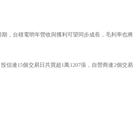
人預期，台積電明年營收與獲利可望同步成長，毛利率也將
信連15個交易日共買超1萬1207張，自營商連2個交易