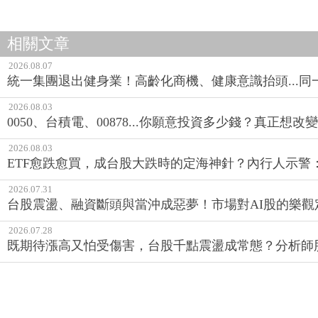
相關文章
2026.08.07
統一集團退出健身業！高齡化商機、健康意識抬頭...
2026.08.03
0050、台積電、00878...你願意投資多少錢？真正想
2026.08.03
ETF愈跌愈買，成台股大跌時的定海神針？內行人示警
2026.07.31
台股震盪、融資斷頭與當沖成惡夢！市場對AI股的樂觀
2026.07.28
既期待漲高又怕受傷害，台股千點震盪成常態？分析師