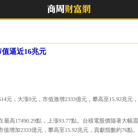
值逼近16兆元
元，大漲9元，市值激增2333億元，攀高至15.92兆元，
最高17490.29點，上漲93.77點。台積電股價隨著大
增加2333億元，攀高至15.92兆元，貢獻指數約76點