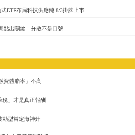
式ETF布局科技供應鏈 8/3掛牌上市
專家點出關鍵：分散不是口號
融資體脂率」不高
筆稅」才是真正報酬
被動型當定海神針