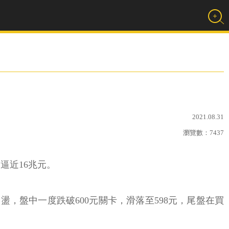
2021.08.31
瀏覽數：
7437
逼近16兆元。
幅震盪，盤中一度跌破600元關卡，滑落至598元，尾盤在買
。