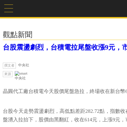
觀點新聞
台股震盪劇烈，台積電拉尾盤收漲9元，市
中央社
撰文者
來源
中央社
晶圓代工廠台積電今天股價尾盤急拉，終場收在新台幣614
台股今天走勢震盪劇烈，高低點差距282.72點，指數收在
盤湧入拉抬下，股價由黑翻紅，收在614元，上漲9元，市值