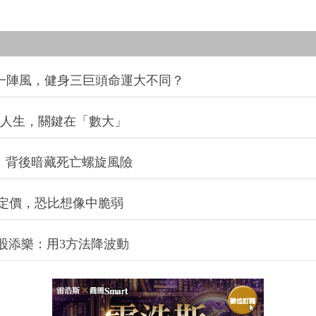
同一陣風，健身三巨頭命運大不同？
改變人生，關鍵在「數大」
：背後暗藏死亡螺旋風險
定價，恐比想像中脆弱
股添樂：用3方法降波動