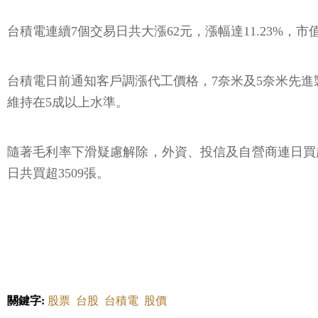
台積電連續7個交易日共大漲62元，漲幅達11.23%，市值
台積電日前通知客戶調漲代工價格，7奈米及5奈米先進
維持在5成以上水準。
隨著毛利率下滑疑慮解除，外資、投信及自營商連日買超台
日共買超3509張。
關鍵字:
股票
台股
台積電
股價