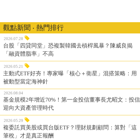
觀點新聞 ‧ 熱門排行
2026.07.28
台股「四貸同堂」恐複製韓國去槓桿風暴？陳威良揭
「融資體脂率」不高
2026.05.21
主動式ETF好夯！專家曝「核心＋衛星」混搭策略：用
被動型當定海神針
2026.08.04
基金規模2年增近70%！第一金投信董事長尤昭文：投信
迎向大資產管理時代
2026.05.29
複委託買美股或買台版ETF？理財規劃顧問：算對「這
筆稅」才是真正報酬