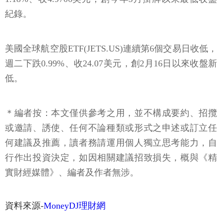
紀錄。
美國全球航空股ETF(JETS.US)連續第6個交易日收低，
週二下跌0.99%、收24.07美元，創2月16日以來收盤新
低。
＊編者按：本文僅供參考之用，並不構成要約、招攬
或邀請、誘使、任何不論種類或形式之申述或訂立任
何建議及推薦，讀者務請運用個人獨立思考能力，自
行作出投資決定，如因相關建議招致損失，概與《精
實財經媒體》、編者及作者無涉。
資料來源-
MoneyDJ理財網