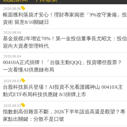
2026.08.06
帳面獲利落袋才安心！理財專家揭密「9%攻守兼備」投
資術 留意8/10關鍵日
2026.08.04
基金規模2年增近70%！第一金投信董事長尤昭文：投信
迎向大資產管理時代
2026.08.04
00410A正式掛牌！「台版主動QQQ」投資哪些股票？
一次看懂AI供應鏈布局
2026.08.03
台股科技新兵登場！AI投資不光看護國神山 00410A主
動式ETF布局科技供應鏈 8/3掛牌上市
2026.08.03
指數創高但雜音不斷，2026下半年該追高還是觀望？專
家點出關鍵：分散不是口號