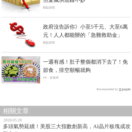
但愛瘋供應鏈不妙
觀點新聞
政府沒告訴你》小至5千元、大至6萬
元！人人都能辦的「急難救助金」
觀點新聞
PR
一週有感！肚子整個都消下去了！免
節食，排空順暢就夠
PR・新素簡
Recommended by
相關文章
2026.05.28
多頭氣勢延續！美股三大指數創新高，AI晶片板塊成攻