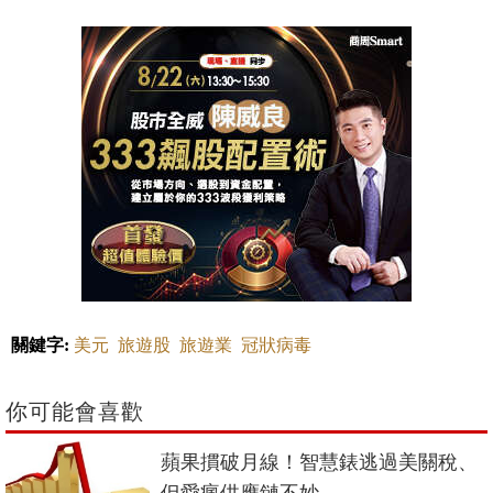
關鍵字:
美元
旅遊股
旅遊業
冠狀病毒
你可能會喜歡
蘋果摜破月線！智慧錶逃過美關稅、