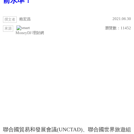
前水準！
2021.06.30
賴宏昌
撰文者
瀏覽數：
11452
來源
MoneyDJ 理財網
聯合國貿易和發展會議(UNCTAD)、聯合國世界旅遊組